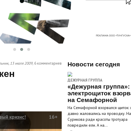
ьник, 13 июля 2009,
6 комментариев
Новости сегодня
жен
ДЕЖУРНАЯ ГРУППА
«Дежурная группа»:
электрощиток взорв
на Семафорной
На Семафорной взорвался щиток: 
давно жаловались на проводку. На
вый кризис!
16+
Сурикова ради красоты тротуара
повредили ели. А на…