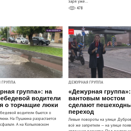
заря уже…
478
 ГРУППА
ДЕЖУРНАЯ ГРУППА
рная группа»: на
«Дежурная группа»:
ебедевой водители
вантовым мостом
я о торчащие люки
сделают пешеходн
переход
бедевой водители бьются о
люки. На Пушкина разрастается
Левые повороты на улице Дубров
асфальте. А на Копыловском
всё же запретили — на улице появ