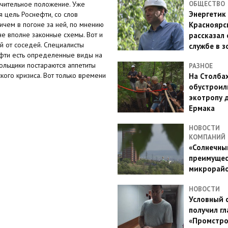
ачительное положение. Уже
ОБЩЕСТВО
Энергетик
я цель Роснефти, со слов
ичем в погоне за ней, по мнению
Красноярс
не вполне законные схемы. Вот и
рассказал 
й от соседей. Специалисты
службе в з
ефти есть определенные виды на
ольщики постараются аппетиты
РАЗНОЕ
кого кризиса. Вот только времени
На Столба
обустроил
экотропу 
Ермака
НОВОСТИ
КОМПАНИЙ
«Солнечный
преимущес
микрорай
НОВОСТИ
Условный 
получил гл
«Промстро