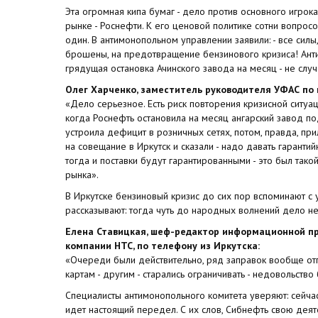
Эта огромная кипа бумаг - дело против основного игрок
рынке - Роснефти. К его ценовой политике сотни вопрос
один. В антимонопольном управлении заявили: - все силы,
брошены, на предотвращение бензинового кризиса! Ант
грядущая остановка Ачинского завода на месяц - не случ
Олег Харченко, заместитель руководителя УФАС по 
«Дело серьезное. Есть риск повторения кризисной ситуа
когда Роснефть остановила на месяц ангарский завод п
устроила дефицит в розничных сетях, потом, правда, пр
на совещание в Иркутск и сказали - надо давать гаранти
тогда и поставки будут гарантированными - это был тако
рынка».
В Иркутске бензиновый кризис до сих пор вспоминают с 
рассказывают: тогда чуть до народных волнений дело н
Елена Ставицкая, шеф-редактор информационной пр
компании НТС, по телефону из Иркутска:
«Очереди были действительно, ряд заправок вообще отп
картам - другим - старались ограничивать - недовольств
Специалисты антимонопольного комитета уверяют: сейч
идет настоящий передел. С их слов, Сибнефть свою деят