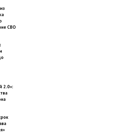
 из
ка
о
оне СВО
х
и
до
 2.0»:
тва
она
срок
ава
я»