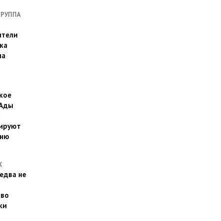
ГРУППА
ители
ка
на
кое
 Ады
й
ируют
йню
Х
едва не
 во
ки