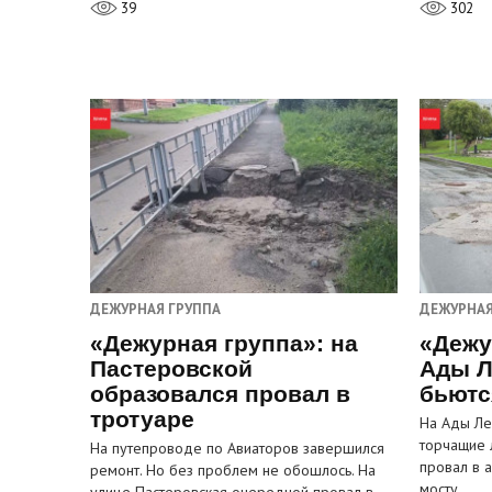
39
302
ДЕЖУРНАЯ ГРУППА
ДЕЖУРНАЯ
«Дежурная группа»: на
«Дежу
Пастеровской
Ады Л
образовался провал в
бьютс
тротуаре
На Ады Ле
торчащие 
На путепроводе по Авиаторов завершился
провал в 
ремонт. Но без проблем не обошлось. На
мосту…