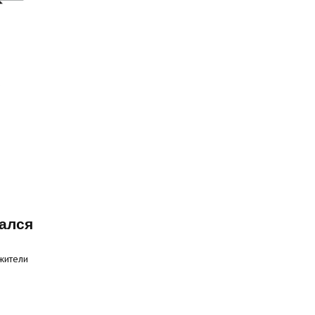
ался
жители