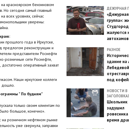
а на красноярском бензиновом
ДЕЖУРНАЯ 
ов. Но сегодня самый главный
«Дежурная
 на всех уровнях, сейчас
группа»: ж
имонопольщики уверены:
Студгород
айна.
жалуются 
краю:
автохамов
ции прошлого года в Иркутске,
од предлогом реконструкции и
РАЗНОЕ
илетели представители Роснефти
Историчес
йно-розничные сети Роснефти,
здание на
й, достаточно оперативный захват
Лебедево
отреставр
ужасом. Наши иркутские коллеги
под кофе
е дошло.
НОВОСТИ В
ограммы " По будням"
ЗАГОЛОВКА
Школьник 
ускала только своим клиентам по
задушил
о было большое, конечно».
ровесника
ас на розничном нефтяном рынке
время дра
ельность уже свернула, заправки