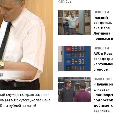
302
НОВОСТИ
Главный
свидетель
экс-мэра
Логинова
появился в
НОВОСТИ
АЗС в Кра
заподозри
картельно
сговоре
ОБЩЕСТВО
«Начали м
сливать»:
ой службы по краю заявил -
красноярс
ации в Иркутске, когда цена
подросток
0-ти рублей за литр!
добиваетс
зарплаты