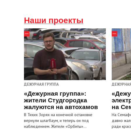
Наши проекты
ДЕЖУРНАЯ ГРУППА
ДЕЖУРНАЯ
«Дежурная группа»:
«Дежу
жители Студгородка
элект
жалуются на автохамов
на Се
В Тихих Зорях на конечной остановке
На Семафо
вернули шлагбаум, и теперь он под
давно жал
наблюдением. Жители «Орбиты»…
ради крас