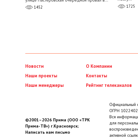
улице Пастеровская очередной провал в…
1725
1452
Новости
О Компании
Наши проекты
Контакты
Наши менеджеры
Рейтинг телеканалов
Официальный с
ОГРН 1022402
Вся информаци
©2001–2026 Прима (ООО «ТРК
для персональ
Прима-ТВ») г.Красноярск;
воспроизведен
Написать нам письмо
активной ссылк