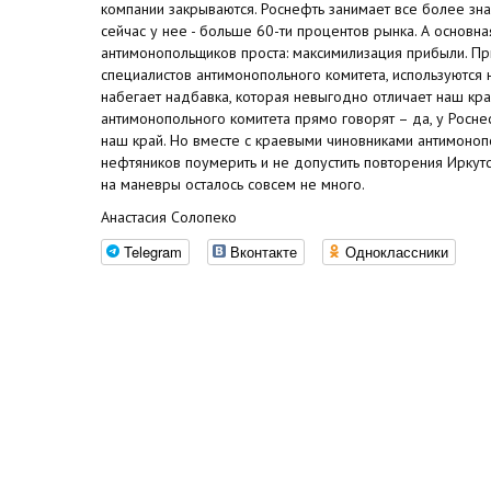
компании закрываются. Роснефть занимает все более зн
сейчас у нее - больше 60-ти процентов рынка. А основна
антимонопольщиков проста: максимилизация прибыли. Пр
специалистов антимонопольного комитета, используются 
набегает надбавка, которая невыгодно отличает наш кра
антимонопольного комитета прямо говорят – да, у Росн
наш край. Но вместе с краевыми чиновниками антимоноп
нефтяников поумерить и не допустить повторения Иркутс
на маневры осталось совсем не много.
Анастасия Солопеко
Telegram
Вконтакте
Одноклассники