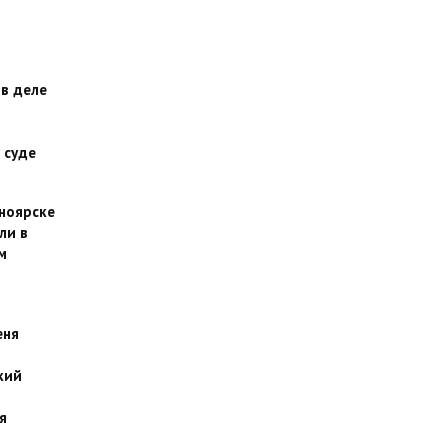
 в деле
 суде
сноярске
ли в
м
еня
кий
я