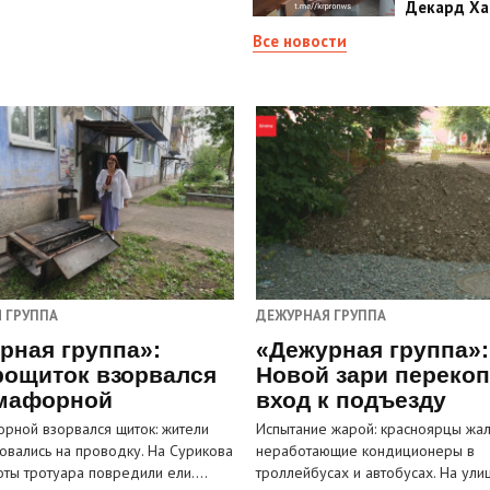
Декард Ха
Все новости
 ГРУППА
ДЕЖУРНАЯ ГРУППА
рная группа»:
«Дежурная группа»:
рощиток взорвался
Новой зари переко
мафорной
вход к подъезду
рной взорвался щиток: жители
Испытание жарой: красноярцы жал
овались на проводку. На Сурикова
неработающие кондиционеры в
оты тротуара повредили ели.…
троллейбусах и автобусах. На ули