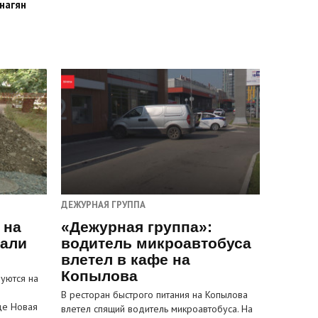
нагян
ДЕЖУРНАЯ ГРУППА
 на
«Дежурная группа»:
пали
водитель микроавтобуса
влетел в кафе на
Копылова
уются на
В ресторан быстрого питания на Копылова
це Новая
влетел спящий водитель микроавтобуса. На