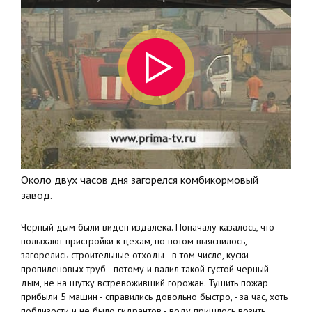
Около двух часов дня загорелся комбикормовый
завод.
Чёрный дым были виден издалека. Поначалу казалось, что
полыхают пристройки к цехам, но потом выяснилось,
загорелись строительные отходы - в том числе, куски
пропиленовых труб - потому и валил такой густой черный
дым, не на шутку встревоживший горожан. Тушить пожар
прибыли 5 машин - справились довольно быстро, - за час, хоть
поблизости и не было гидрантов - воду пришлось возить.