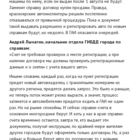
машины по нему, если он выдан после 1 августа не будут.
Заменит справку договор купли-продажи. Правда,
красноярские автоинспекторы решили постепенно
отказываться от привычной процедуры. Пока и документ
такой выдавать разрешено и регистрировать авто по новым
справкам будут, но недолго. В ГАИ опасаются очередей.
Андрей Лычагин, начальник отдела ГИБДД города по
справкам:
«Счет не требовал проверок о месте регистрации, а при
наличии договора мы должны проверить регистрационные
данные и о снятии с учета вашего авто».
Иными словами, каждый раз, когда на пункт регистрации
придет новый автовладелец с транзитными номерами из
другого региона, придется делать запрос. Это было и раньше,
но теперь поток может резко вырасти, а значит, процесс
затянется и автолюбителям придется ездить в ГАИ не один
раз. Но на рынке спокойны. И сейчас справки-счета в
основном иногородние берут. И хоть у нас в крае справки-
счета временно остаются, завтра те, кто выдает эти
документы, получат инструкции, по крайней мере жителям
других городов будут оформлять только договоры. Ну, а раз
сейчас и больше берут авто по договорам, то с новыми