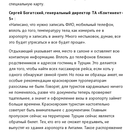
специальную карту.
Сергей Богатский, генеральный директор ТА «Континент-
S» :
«Написано, что нужно записать ФИО, мобильный телефон,
вплоть до того, температуру тела, как измерить ее в
аэропорту и записать в анкету. Много нестыковок, думаю, все
это будет утрясаться и все будет проще».
Отдыхающий указывает имя, место в салоне и оставляет всю
контактную информацию. Вплоть до телефонов близких
родственников и адресов гостиниц в Турции. Это делается
для того, чтобы найти всех пассажиров рейса, если хоть у
одного обнаружат свиной грипп. Но пока ни образцы анкет, ни
особые рекомендации красноярским туроператорам
разосланы не были. Говорят, для туристов кардинально ничего
не поменялось, разве что документы теперь проверяют
тщательнее, а значит и оформление визы в аэропорту займет
больше времени. Красноярским туристам настоятельно
советуют быть внимательнее с документами. Главным
пропуском сейчас на территорию Турции сейчас является
обратный билет. Тех, кто его не сможет предъявить, не
выпустят из здания аэропорта в Анталии. Такое распоряжение