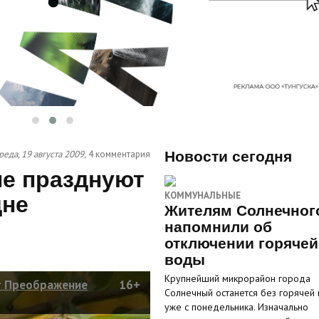
реда, 19 августа 2009,
4 комментария
Новости сегодня
е празднуют
КОММУНАЛЬНЫЕ
дне
Жителям Солнечног
напомнили об
отключении горячей
воды
Крупнейший микрорайон города
т Преображение
16+
Солнечный останется без горячей
уже с понедельника. Изначально