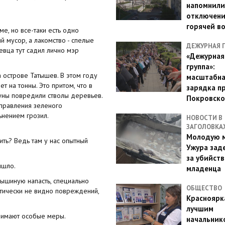
напомнили
отключен
горячей в
е, но все-таки есть одно
й мусор, а лакомство - спелые
ДЕЖУРНАЯ 
евца тут садил лично мэр
«Дежурная
группа»:
а острове Татышев. В этом году
масштабн
т на тонны. Это притом, что в
зарядка п
уны повредили стволы деревьев.
Покровско
правления зеленого
ьнением грозил.
НОВОСТИ В
ЗАГОЛОВКА
Молодую м
ть? Ведь там у нас опытный
Ужура зад
за убийств
ышло.
младенца
мышиную напасть, специально
ОБЩЕСТВО
ктически не видно повреждений,
Красноярк
лучшим
нимают особые меры.
начальник