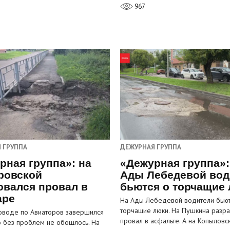
967
 ГРУППА
ДЕЖУРНАЯ ГРУППА
рная группа»: на
«Дежурная группа»:
ровской
Ады Лебедевой вод
овался провал в
бьются о торчащие
аре
На Ады Лебедевой водители бьют
торчащие люки. На Пушкина разра
оводе по Авиаторов завершился
провал в асфальте. А на Копыловс
о без проблем не обошлось. На