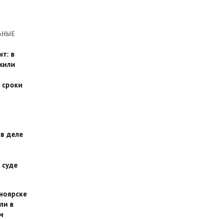
ЬНЫЕ
т: в
жили
 сроки
 в деле
 суде
сноярске
ли в
м