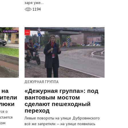
заря уже…
1194
ДЕЖУРНАЯ ГРУППА
 на
«Дежурная группа»: под
ители
вантовым мостом
 люки
сделают пешеходный
переход
ся о
стается
Левые повороты на улице Дубровинского
ком
всё же запретили — на улице появилась