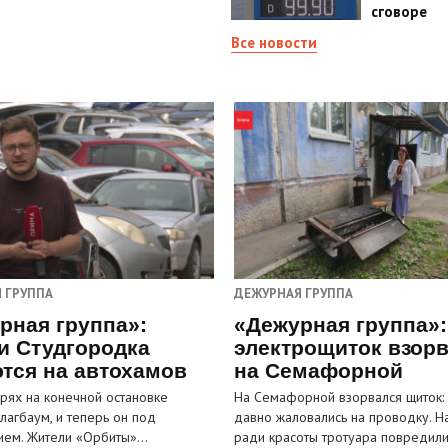
сговоре
Все новости
 ГРУППА
ДЕЖУРНАЯ ГРУППА
рная группа»:
«Дежурная группа»:
и Студгородка
электрощиток взор
тся на автохамов
на Семафорной
орях на конечной остановке
На Семафорной взорвался щиток:
лагбаум, и теперь он под
давно жаловались на проводку. Н
ием. Жители «Орбиты»…
ради красоты тротуара повредил