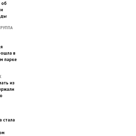
 об
ии
оды
ГРУППА
ая
рошла в
м парке
Х
ать из
ержали
о
а стала
ом