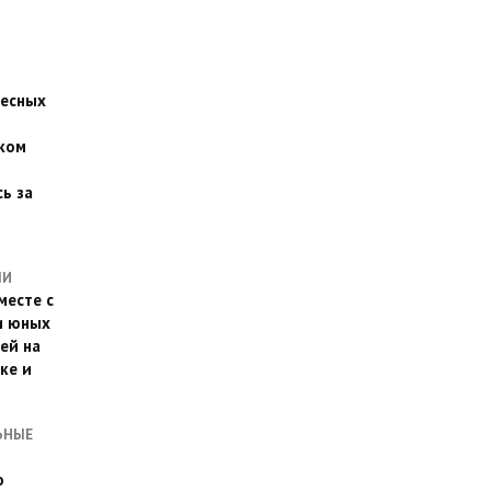
есных
ком
о
ь за
ЛИ
месте с
и юных
ей на
ке и
ЬНЫЕ
о