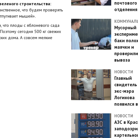
почтового
зеленого строительства:
отделения
инственное, что будем проверять
отпугивает мышей».
КОММУНАЛ
, что плоды с яблоневого сада
Мусорный
 Поэтому сегодня 500 кг свежих
эксперимен
ских дома. А совсем мелкие
баки поло
маячки и
проверили
вывоза
НОВОСТИ
Главный
свидетель
экс-мэра
Логинова
появился в
НОВОСТИ
АЗС в Кра
заподозри
картельно