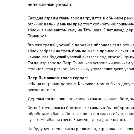
недюжинный урожай.
Сегодня отряды главы города трудятся в обычном режим
отличие: целый день им предстоит собирать не привычны
яблоки в знаменитом саду на Татышева. 5 лет назад дер
Пимашков.
Это уже третий урожай с деревьев яблонева сада, что н
яблок собрали на треть больше, чем в прошлом - счет иде
начале мая будущий урожай оказался под угрозой: грыз
Тогда мэр города Петр Пимашков устроил чиновникам у
строительства разнос. Начальнику управления даже увол
Петр Пимашков: глава города:
«Мыши погрызли деревья. Как такое можно было допусти
руководитель».
Деревья тогда пришлось срочно спасать и, слава богу, в
Весной специалисты бросили все силы, чтобы побороть 
обработали яблони. Вот так стволы выглядят сейчас, пра
ну, а сами яблони спустя 3 месяца дали даже плоды.
На будущее специалисты решили подстраховаться - при