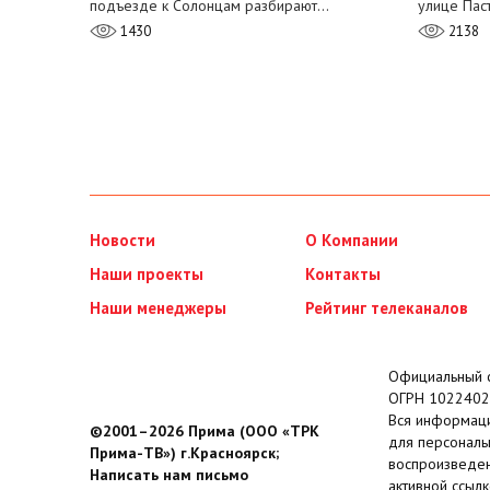
подъезде к Солонцам разбирают…
улице Пас
1430
2138
Новости
О Компании
Наши проекты
Контакты
Наши менеджеры
Рейтинг телеканалов
Официальный с
ОГРН 1022402
Вся информаци
©2001–2026 Прима (ООО «ТРК
для персональ
Прима-ТВ») г.Красноярск;
воспроизведен
Написать нам письмо
активной ссылк