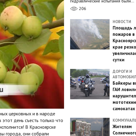
гидравлические испытания были…
206
НОВОСТИ
Площадь л
пожаров в
Красноярс
крае резк
увеличилас
сутки
ДОРОГИ И
АВТОМОБИ
Байкеры в
ГАИ ловил
нарушител
мототехни
самокатах
вных церковных и в народе
в этот день съесть только что
КОММУНАЛ
Жителям
исполнится! В Красноярске
Солнечног
вы города, они собрали