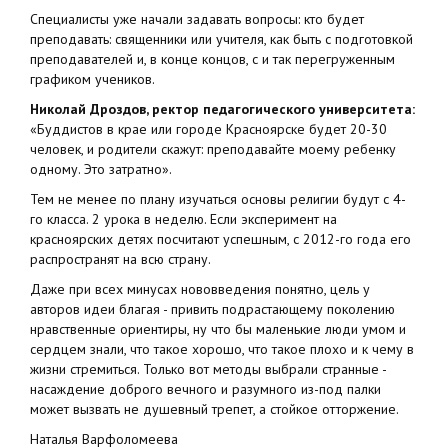
Специалисты уже начали задавать вопросы: кто будет
преподавать: священники или учителя, как быть с подготовкой
преподавателей и, в конце концов, с и так перегруженным
графиком учеников.
Николай Дроздов, ректор педагогического университета:
«Буддистов в крае или городе Красноярске будет 20-30
человек, и родители скажут: преподавайте моему ребенку
одному. Это затратно».
Тем не менее по плану изучаться основы религии будут с 4-
го класса. 2 урока в неделю. Если эксперимент на
красноярских детях посчитают успешным, с 2012-го года его
распространят на всю страну.
Даже при всех минусах нововведения понятно, цель у
авторов идеи благая - привить подрастающему поколению
нравственные ориентиры, ну что бы маленькие люди умом и
сердцем знали, что такое хорошо, что такое плохо и к чему в
жизни стремиться. Только вот методы выбрали странные -
насаждение доброго вечного и разумного из-под палки
может вызвать не душевный трепет, а стойкое отторжение.
Наталья Варфоломеева