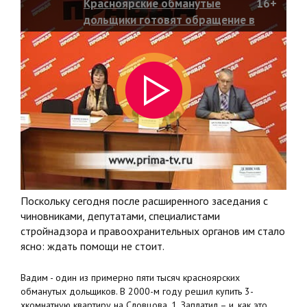
Красноярские обманутые
16+
дольщики готовят обращение в
Страсбурский суд!
Поскольку сегодня после расширенного заседания с
чиновниками, депутатами, специалистами
стройнадзора и правоохранительных органов им стало
ясно: ждать помощи не стоит.
Вадим - один из примерно пяти тысяч красноярских
обманутых дольщиков. В 2000-м году решил купить 3-
хкомнатную квартиру на Словцова, 1. Заплатил – и, как это