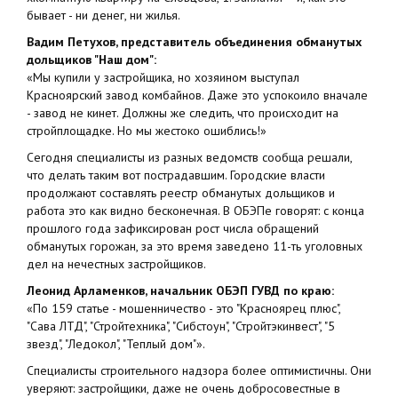
бывает - ни денег, ни жилья.
Вадим Петухов, представитель объединения обманутых
дольщиков "Наш дом":
«Мы купили у застройщика, но хозяином выступал
Красноярский завод комбайнов. Даже это успокоило вначале
- завод не кинет. Должны же следить, что происходит на
стройплощадке. Но мы жестоко ошиблись!»
Сегодня специалисты из разных ведомств сообща решали,
что делать таким вот пострадавшим. Городские власти
продолжают составлять реестр обманутых дольщиков и
работа это как видно бесконечная. В ОБЭПе говорят: с конца
прошлого года зафиксирован рост числа обращений
обманутых горожан, за это время заведено 11-ть уголовных
дел на нечестных застройщиков.
Леонид Арламенков, начальник ОБЭП ГУВД по краю:
«По 159 статье - мошенничество - это "Красноярец плюс",
"Сава ЛТД", "Стройтехника", "Сибстоун", "Стройтэкинвест", "5
звезд", "Ледокол", "Теплый дом"».
Специалисты строительного надзора более оптимистичны. Они
уверяют: застройщики, даже не очень добросовестные в