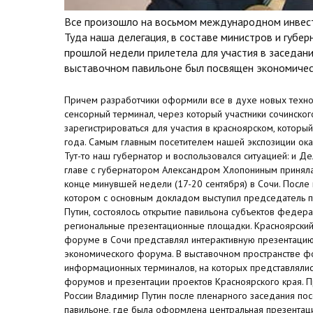
Все произошло на восьмом международном инвест
Туда наша делегация, в составе министров и губе
прошлой недели прилетела для участия в заседани
выставочном павильоне был посвящен экономичес
Причем разработчики оформили все в духе новых технол
сенсорный терминал, через который участники сочинско
зарегистрироваться для участия в красноярском, котор
года. Самым главным посетителем нашей экспозиции ока
Тут-то наш губернатор и воспользовался ситуацией: и Д
главе с губернатором Александром Хлопониным приняла 
конце минувшей недели (17-20 сентября) в Сочи. После 
котором с основным докладом выступил председатель п
Путин, состоялось открытие павильона субъектов федера
региональные презентационные площадки. Красноярский
форуме в Сочи представлял интерактивную презентацию
экономического форума. В выставочном пространстве 
информационных терминалов, на которых представляли
форумов и презентации проектов Красноярского края. П
России Владимир Путин после пленарного заседания пос
павильоне, где была оформлена центральная презентац