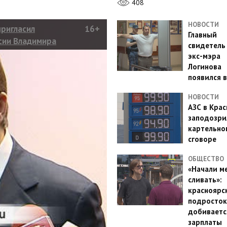
408
НОВОСТИ
пригласил
16+
Главный
сии Владимира
свидетель
 экономический
экс-мэра
Логинова
появился в
НОВОСТИ
АЗС в Кра
заподозри
картельно
сговоре
ОБЩЕСТВО
«Начали м
сливать»:
красноярс
подросток
добиваетс
зарплаты