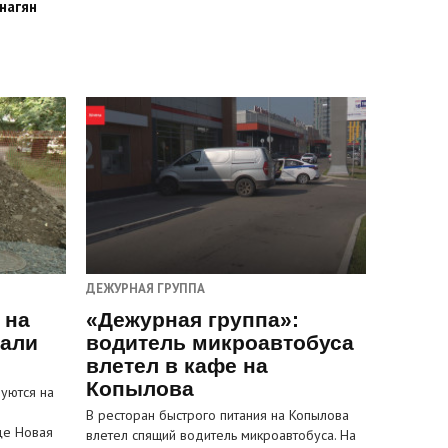
нагян
ДЕЖУРНАЯ ГРУППА
 на
«Дежурная группа»:
пали
водитель микроавтобуса
влетел в кафе на
Копылова
уются на
В ресторан быстрого питания на Копылова
це Новая
влетел спящий водитель микроавтобуса. На