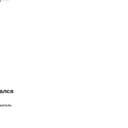
ался
жители