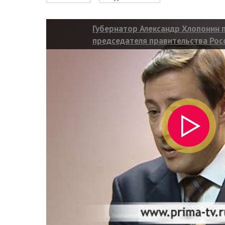
Губернатор Александр Хлопонин 
председателя правительства Рос
Путина на седьмой Красноярский
форум