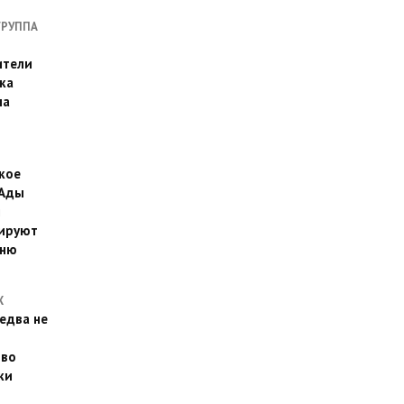
ГРУППА
ители
ка
на
кое
 Ады
й
ируют
йню
Х
едва не
 во
ки