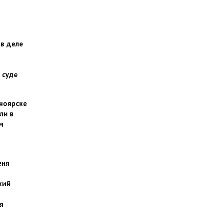
 в деле
 суде
сноярске
ли в
м
еня
кий
я