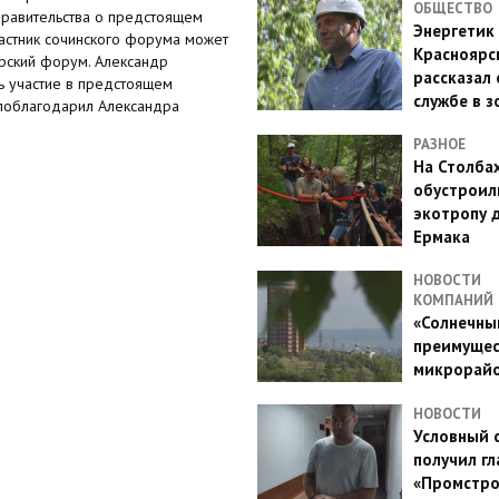
ОБЩЕСТВО
правительства о предстоящем
Энергетик
астник сочинского форума может
Красноярс
ярский форум. Александр
рассказал 
ь участие в предстоящем
службе в з
поблагодарил Александра
РАЗНОЕ
На Столба
обустроил
экотропу 
Ермака
НОВОСТИ
КОМПАНИЙ
«Солнечный
преимущес
микрорай
НОВОСТИ
Условный 
получил гл
«Промстро