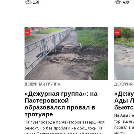
138
408
ДЕЖУРНАЯ ГРУППА
ДЕЖУРНАЯ
«Дежурная группа»: на
«Дежу
Пастеровской
Ады Л
образовался провал в
бьютс
тротуаре
На Ады Ле
торчащие 
На путепроводе по Авиаторов завершился
провал в 
ремонт. Но без проблем не обошлось. На
мосту…