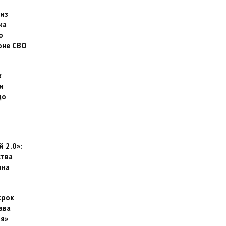
 из
ка
о
оне СВО
х
и
до
 2.0»:
тва
она
срок
ава
я»