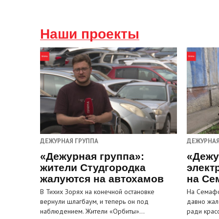
Наши проекты
ДЕЖУРНАЯ ГРУППА
ДЕЖУРНАЯ
«Дежурная группа»:
«Дежу
жители Студгородка
элект
жалуются на автохамов
на Се
В Тихих Зорях на конечной остановке
На Семафо
вернули шлагбаум, и теперь он под
давно жал
наблюдением. Жители «Орбиты»…
ради крас