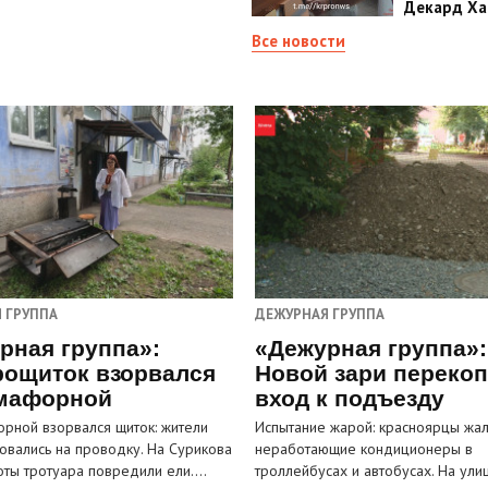
Декард Ха
Все новости
 ГРУППА
ДЕЖУРНАЯ ГРУППА
рная группа»:
«Дежурная группа»:
рощиток взорвался
Новой зари переко
мафорной
вход к подъезду
рной взорвался щиток: жители
Испытание жарой: красноярцы жал
овались на проводку. На Сурикова
неработающие кондиционеры в
оты тротуара повредили ели.…
троллейбусах и автобусах. На ули