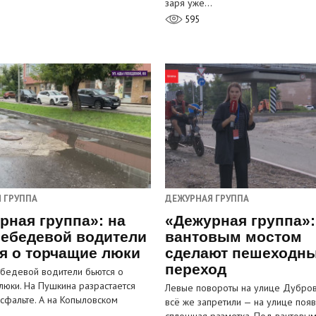
заря уже…
595
 ГРУППА
ДЕЖУРНАЯ ГРУППА
рная группа»: на
«Дежурная группа»:
ебедевой водители
вантовым мостом
я о торчащие люки
сделают пешеходн
переход
бедевой водители бьются о
люки. На Пушкина разрастается
Левые повороты на улице Дубров
асфальте. А на Копыловском
всё же запретили — на улице появ