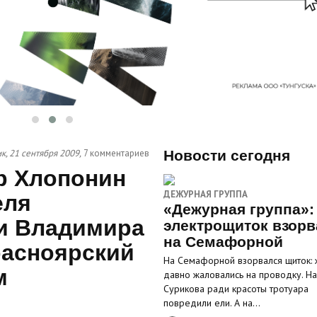
, 21 сентября 2009,
7 комментариев
Новости сегодня
р Хлопонин
ДЕЖУРНАЯ ГРУППА
еля
«Дежурная группа»:
и Владимира
электрощиток взорв
на Семафорной
расноярский
На Семафорной взорвался щиток: 
м
давно жаловались на проводку. На
Сурикова ради красоты тротуара
повредили ели. А на…