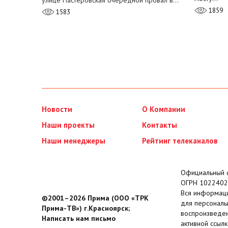
улице Пастеровская очередной провал в…
1859
1583
Новости
О Компании
Наши проекты
Контакты
Наши менеджеры
Рейтинг телеканалов
Официальный с
ОГРН 1022402
Вся информаци
©2001–2026 Прима (ООО «ТРК
для персональ
Прима-ТВ») г.Красноярск;
воспроизведен
Написать нам письмо
активной ссылк