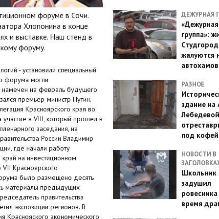
иционном форуме в Сочи.
ДЕЖУРНАЯ 
«Дежурная
рнатора Хлопонина в конце
группа»: ж
ях и выставке. Наш стенд в
Студгород
кому форуму.
жалуются 
автохамов
огий - установили специальный
го форума могли
РАЗНОЕ
ый намечен на февраль будущего
Историчес
зался премьер-министр Путин.
здание на
елегация Красноярского края во
Лебедево
участие в VIII, который прошел в
отреставр
пленарного заседания, на
под кофе
равительства России Владимир
ции, где начали работу
НОВОСТИ В
 край на инвестиционном
ЗАГОЛОВКА
 VII Красноярского
Школьник 
форума было размещено десять
задушил
сь материалы предыдущих
ровесника
редседатель правительства
время дра
етил экспозиции регионов. В
ия Краснояского экономического