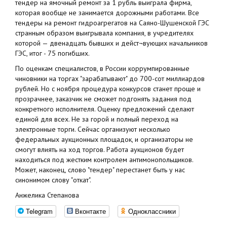
тендер на ямочный ремонт за 1 рубль выиграла фирма,
которая вообще не занимается дорожными работами. Все
тендеры на ремонт гидроагрегатов на Саяно-Шушенской ГЭС
странным образом выигрывала компания, в учредителях
которой — двенадцать бывших и дейст¬вующих начальников
ГЭС, итог - 75 погибших.
По оценкам специалистов, в России коррумпированные
чиновники на торгах "зарабатывают" до 700-сот миллиардов
рублей. Но с ноября процедура конкурсов станет проще и
прозрачнее, заказчик не сможет подгонять задания под
конкретного исполнителя. Оценку предложений сделают
единой для всех. Не за горой и полный переход на
электронные торги. Сейчас организуют несколько
федеральных аукционных площадок, и организаторы не
смогут влиять на ход торгов. Работа аукционов будет
находиться под жестким контролем антимонопольщиков.
Может, наконец, слово "тендер" перестанет быть у нас
синонимом слову "откат".
Анжелика Степанова
Telegram
Вконтакте
Одноклассники