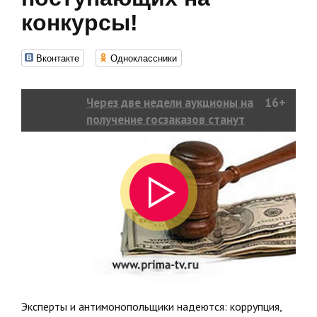
конкурсы!
Вконтакте
Одноклассники
Через две недели аукционы на
16+
получение госзаказов станут
проще и прозрачнее:
правительство меняет систему
оценок заявок, поступающих на
конкурсы!
Эксперты и антимонопольщики надеются: коррупция,