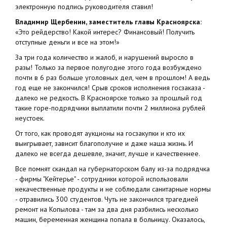
электронную подпись руководителя ставил!
Владимир Щербенин, заместитель главы Красноярска:
«Это рейдерство! Какой интерес? Финансовый! Получить
отступные деньги и все на этом!»
За три года количество и жалоб, и нарушений выросло в
разы! Только за первое полугодие этого года возбуждено
почти в 6 раз больше уголовных дел, чем в прошлом! А ведь
год еще не закончился! Срыв сроков исполнения госзаказа -
далеко не редкость. В Красноярске только за прошлый год
такие горе-подрядчики выплатили почти 2 миллиона рублей
неустоек.
От того, как проводят аукционы на госзакупки и кто их
выигрывает, зависит благополучие и даже наша жизнь. И
далеко не всегда дешевле, значит, лучше и качественнее.
Все помнят скандал на губернаторском балу из-за подрядчка
- фирмы "Кейтерье" - сотрудники которой использовали
некачественные продукты и не соблюдали санитарные нормы
- отравились 300 студентов. Чуть не закончился трагедией
ремонт на Копылова - там за два дня разбились несколько
машин, беременная женщина попала в больницу. Оказалось,