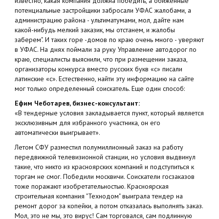
известно, какая компания должна победить, а обиженные
потенциальные застройщики забросали УФАС жалобами, а
администрацию района - ультиматумами, мол, дайте нам
какой-нибудь мелкий заказик, мы отстанем, и жалобы
заберем". И таких горе -домов по краю очень много - уверяют
в УФАС. На днях поймали за руку Управление автодорог по
краю, специалисты выяснили, что при размещении заказа,
организаторы конкурса вместо русских букв «с» писали
латинские «с». Естественно, найти эту информацию на сайте
мог только определенный соискатель. Еще один способ:
Ефим Чеботарев, бизнес-консультант:
«В тендерные условия закладывается пункт, который является
эксклюзивным для избранного участника, он его
автоматически выигрывает».
Летом СФУ разместил полумиллионный заказ на работу
передвижной телевизионной станции, но условия выдвинул
такие, что никто из красноярских компаний и подступиться к
торгам не смог. Победили москвичи. Соискатели госзаказов
тоже поражают изобретательностью. Красноярская
строительная компания "Технодом" выиграла тендер на
ремонт дорог за копейки, а потом отказалась выполнять заказ.
Мол, это не мы, это вирус! Сам торговался, сам подлинную