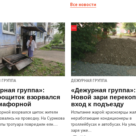
Все новости
 ГРУППА
ДЕЖУРНАЯ ГРУППА
рная группа»:
«Дежурная группа»:
рощиток взорвался
Новой зари переко
мафорной
вход к подъезду
рной взорвался щиток: жители
Испытание жарой: красноярцы жал
овались на проводку. На Сурикова
неработающие кондиционеры в
оты тротуара повредили ели.…
троллейбусах и автобусах. На ули
заря уже…