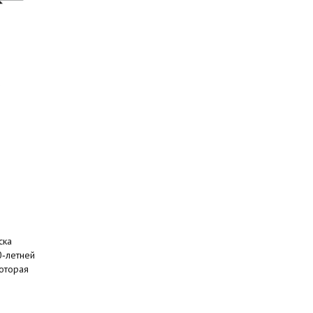
ска
0‑летней
оторая