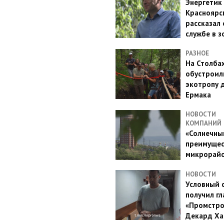
Энергетик
Красноярс
рассказал 
службе в з
РАЗНОЕ
На Столба
обустроил
экотропу 
Ермака
НОВОСТИ
КОМПАНИЙ
«Солнечный
преимущес
микрорай
НОВОСТИ
Условный 
получил гл
«Промстро
Декард Ха