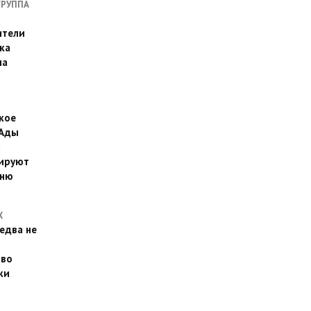
ГРУППА
ители
ка
на
кое
 Ады
й
ируют
йню
Х
едва не
 во
ки