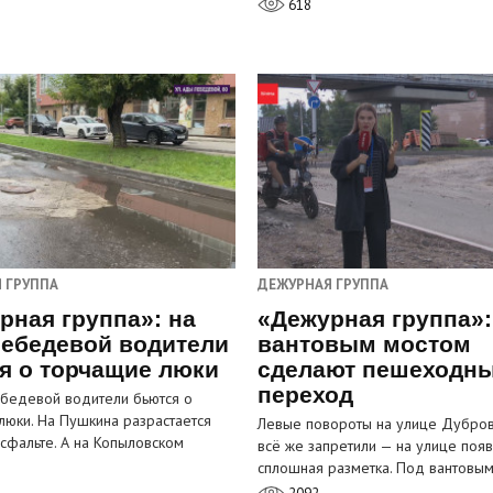
618
 ГРУППА
ДЕЖУРНАЯ ГРУППА
рная группа»: на
«Дежурная группа»:
ебедевой водители
вантовым мостом
я о торчащие люки
сделают пешеходн
переход
бедевой водители бьются о
люки. На Пушкина разрастается
Левые повороты на улице Дубров
асфальте. А на Копыловском
всё же запретили — на улице появ
сплошная разметка. Под вантовы