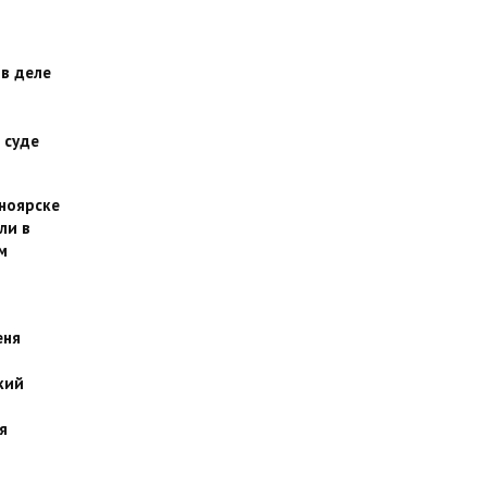
 в деле
 суде
сноярске
ли в
м
еня
кий
я