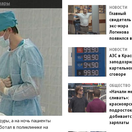
нары
НОВОСТИ
Главный
свидетель
экс-мэра
Логинова
появился в
НОВОСТИ
АЗС в Кра
заподозри
картельно
сговоре
ОБЩЕСТВО
«Начали м
сливать»:
красноярс
подросток
добиваетс
уры, а на ночь пациенты
зарплаты
ботал в поликлинике на