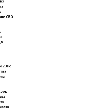
 из
ка
о
оне СВО
х
и
до
 2.0»:
тва
она
срок
ава
я»
нагян