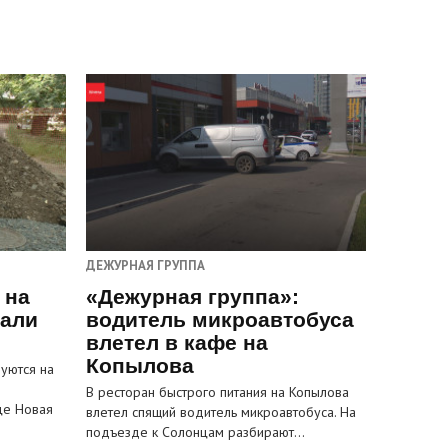
ДЕЖУРНАЯ ГРУППА
 на
«Дежурная группа»:
пали
водитель микроавтобуса
влетел в кафе на
Копылова
уются на
В ресторан быстрого питания на Копылова
це Новая
влетел спящий водитель микроавтобуса. На
подъезде к Солонцам разбирают…