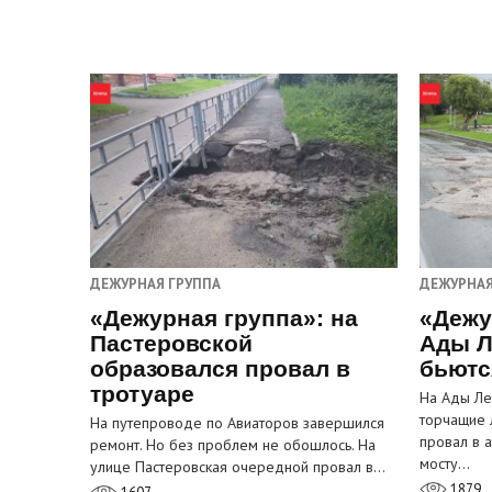
ДЕЖУРНАЯ ГРУППА
ДЕЖУРНАЯ
«Дежурная группа»: на
«Дежу
Пастеровской
Ады Л
образовался провал в
бьютс
тротуаре
На Ады Ле
торчащие 
На путепроводе по Авиаторов завершился
провал в 
ремонт. Но без проблем не обошлось. На
мосту…
улице Пастеровская очередной провал в…
1879