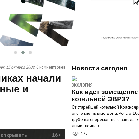
рг, 15 октября 2009,
6 комментариев
Новости сегодня
никах начали
ЭКОЛОГИЯ
ные и
Как идет замещение
котельной ЭВРЗ?
От старейшей котельной Краснояр
отключают жилые дома. Речь о 10
трубе вагоноремонтного завода, к
дымит почти в…
172
и открывать
16+