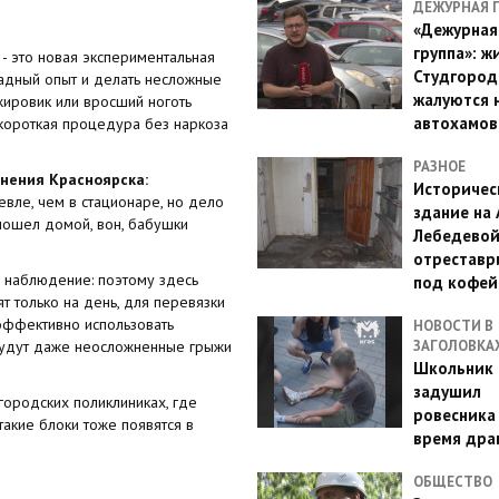
ДЕЖУРНАЯ 
«Дежурная
группа»: ж
- это новая экспериментальная
Студгород
адный опыт и делать несложные
жалуются 
жировик или вросший ноготь
автохамов
 короткая процедура без наркоза
РАЗНОЕ
нения Красноярска:
Историчес
вле, чем в стационаре, но дело
здание на
 пошел домой, вон, бабушки
Лебедево
отреставр
наблюдение: поэтому здесь
под кофе
 только на день, для перевязки
 эффективно использовать
НОВОСТИ В
будут даже неосложненные грыжи
ЗАГОЛОВКА
Школьник 
задушил
 городских поликлиниках, где
ровесника
такие блоки тоже появятся в
время дра
ОБЩЕСТВО