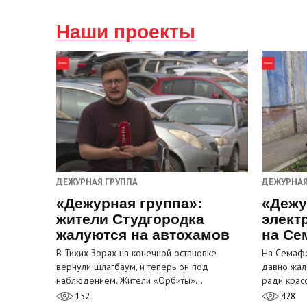
Наши проекты
ДЕЖУРНАЯ ГРУППА
ДЕЖУРНАЯ
«Дежурная группа»:
«Дежу
жители Студгородка
элект
жалуются на автохамов
на Се
В Тихих Зорях на конечной остановке
На Семафо
вернули шлагбаум, и теперь он под
давно жал
наблюдением. Жители «Орбиты»…
ради крас
152
428