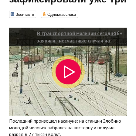
Вконтакте
Одноклассники
В транспортной милиции сегодня
16+
заявили - несчастные случаи на
железной дороге участились, за
месяц их зафиксировали уже три
Последний произошел накануне: на станции Злобино
молодой человек забрался на цистерну и получил
разряд в 27 тысяч вольт.