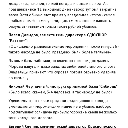
дождались, наконец, теплой погоды и вышли на лед. А в
праздники - все 11 выходных дней - забор тут был закрыт на
засов. Хотя обычно этот время у владельцев катков - самое
прибыльное. Но в минус тридцать смельчаков не нашлось,
результат - минимум триста тысяч рублей убытков.
Павел Давыдов, заместитель директора СДЮСШОР
"Рассвет":
«Официально развлекательные мероприятия после минус 26 -
такого никогда не было, праздники были более теплыми».
Лыжные базы работали, но клиентов тоже не дождались.
Морозы напугали даже заядлых любителей лыжного спорта.
Владельцы признают, что суровая погода серьезно ударила
по карману.
Николай Чертычный, инструктор лыжной базы "Сибиряк":
«Было всего, скажем, 3-4 человека, а так народу не было».
Удивительно, но те, чьи продажи традиционно в холода
уменьшаются - мороженщики нынче не в убытке, наоборот
подсчитывают солидную прибыль: горожане съели несколько
тонн холодного десерта.
Евгений Слепов, коммерческий директор Красноярского