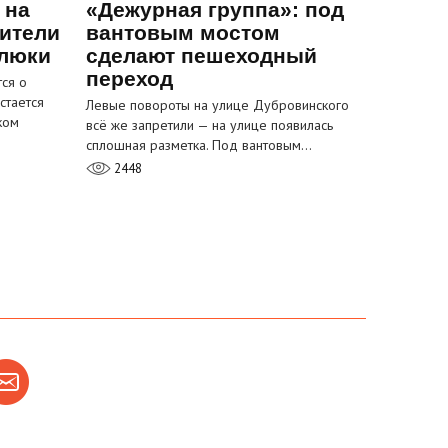
 на
«Дежурная группа»: под
ители
вантовым мостом
 люки
сделают пешеходный
переход
ся о
стается
Левые повороты на улице Дубровинского
ком
всё же запретили — на улице появилась
сплошная разметка. Под вантовым…
2448