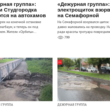
рная группа»:
«Дежурная группа»:
и Студгородка
электрощиток взор
тся на автохамов
на Семафорной
орях на конечной остановке
На Семафорной взорвался щиток:
лагбаум, и теперь он под
давно жаловались на проводку. Н
ием. Жители «Орбиты»…
ради красоты тротуара повредил
799
 ГРУППА
ДЕЖУРНАЯ ГРУППА