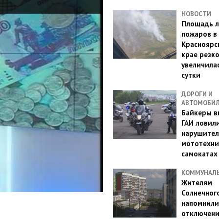
НОВОСТИ
Площадь л
пожаров в
Красноярс
крае резк
увеличилас
сутки
ДОРОГИ И
АВТОМОБИ
Байкеры в
ГАИ ловил
нарушител
мототехни
самокатах
КОММУНАЛ
Жителям
Солнечног
напомнили
отключен