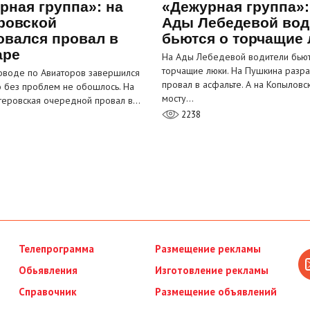
рная группа»: на
«Дежурная группа»:
ровской
Ады Лебедевой вод
овался провал в
бьются о торчащие
аре
На Ады Лебедевой водители бьют
торчащие люки. На Пушкина разра
оводе по Авиаторов завершился
провал в асфальте. А на Копыловс
о без проблем не обошлось. На
мосту…
теровская очередной провал в…
2238
Телепрограмма
Размещение рекламы
Обьявления
Изготовление рекламы
Справочник
Размещение объявлений