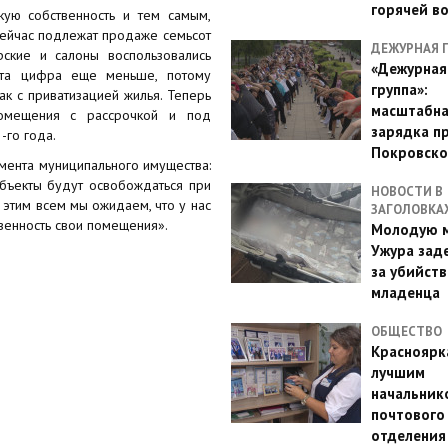
горячей в
ую собственность и тем самым,
 сейчас подлежат продаже семьсот
ДЕЖУРНАЯ 
рские и салоны воспользовались
«Дежурная
эта цифра еще меньше, потому
группа»:
ак с приватизацией жилья. Теперь
масштабн
помещения с рассрочкой и под
зарядка п
-го года.
Покровско
амента муниципального имущества:
бъекты будут освобождаться при
НОВОСТИ В
с этим всем мы ожидаем, что у нас
ЗАГОЛОВКА
твенность свои помещения».
Молодую м
Ужура зад
за убийств
младенца
ОБЩЕСТВО
Красноярк
лучшим
начальник
почтового
отделения