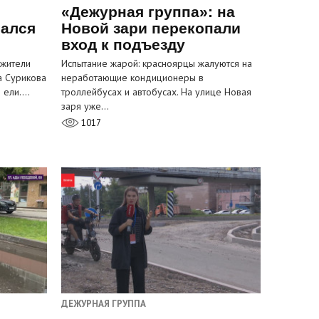
«Дежурная группа»: на
вался
Новой зари перекопали
вход к подъезду
 жители
Испытание жарой: красноярцы жалуются на
а Сурикова
неработающие кондиционеры в
и ели.…
троллейбусах и автобусах. На улице Новая
заря уже…
1017
ДЕЖУРНАЯ ГРУППА