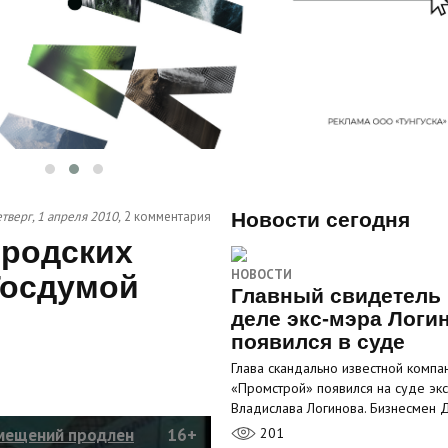
тверг, 1 апреля 2010,
2 комментария
Новости сегодня
ородских
НОВОСТИ
Госдумой
Главный свидетель 
деле экс-мэра Логи
появился в суде
Глава скандально известной компа
«Промстрой» появился на суде эк
Владислава Логинова. Бизнесмен
омещений продлен
16+
201