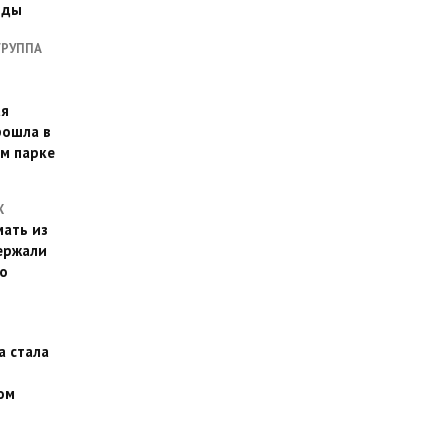
оды
ГРУППА
ая
рошла в
м парке
Х
ать из
ержали
о
а стала
ом