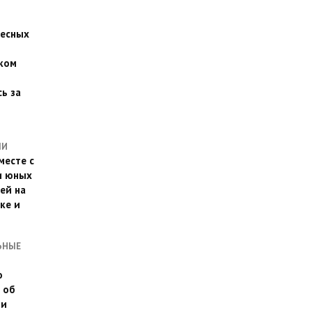
есных
ком
о
ь за
ЛИ
месте с
и юных
ей на
ке и
ЬНЫЕ
о
 об
ии