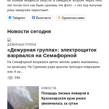
на полную мощность запустят в семьдесят втором, через пять
лет после того как были сделаны эти фото - с тех пор могучая
река замерзать перестанет.
Telegram
Вконтакте
Одноклассники
Новости сегодня
ДЕЖУРНАЯ ГРУППА
«Дежурная группа»: электрощиток
взорвался на Семафорной
На Семафорной взорвался щиток: жители давно жаловались
на проводку. На Сурикова ради красоты тротуара повредили
ели. А на…
596
НОВОСТИ
Площадь лесных пожаров в
Красноярском крае резко
увеличилась за сутки