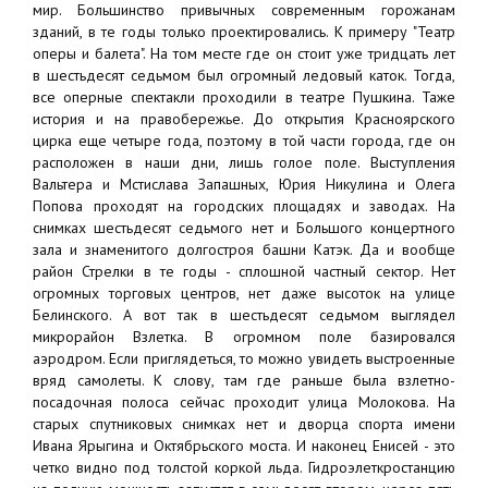
мир. Большинство привычных современным горожанам
зданий, в те годы только проектировались. К примеру "Театр
оперы и балета". На том месте где он стоит уже тридцать лет
в шестьдесят седьмом был огромный ледовый каток. Тогда,
все оперные спектакли проходили в театре Пушкина. Таже
история и на правобережье. До открытия Красноярского
цирка еще четыре года, поэтому в той части города, где он
расположен в наши дни, лишь голое поле. Выступления
Вальтера и Мстислава Запашных, Юрия Никулина и Олега
Попова проходят на городских площадях и заводах. На
снимках шестьдесят седьмого нет и Большого концертного
зала и знаменитого долгостроя башни Катэк. Да и вообще
район Стрелки в те годы - сплошной частный сектор. Нет
огромных торговых центров, нет даже высоток на улице
Белинского. А вот так в шестьдесят седьмом выглядел
микрорайон Взлетка. В огромном поле базировался
аэродром. Если приглядеться, то можно увидеть выстроенные
вряд самолеты. К слову, там где раньше была взлетно-
посадочная полоса сейчас проходит улица Молокова. На
старых спутниковых снимках нет и дворца спорта имени
Ивана Ярыгина и Октябрьского моста. И наконец Енисей - это
четко видно под толстой коркой льда. Гидроэлеткростанцию