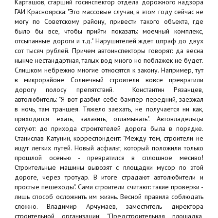
Карташов, старший госинспектор отдела дорожного надзора
ГАИ Красноярска: "Это массовые случаи, в этом году сейчас не
могу по Советскому району, привести такого объекта, где
было бы все, чтобы прийти показать: моечный комплекс,
отсыпанные дороги и т.д." Нарушителей ждет штраф до двух
сот тысяч рублей. Причем автоинспекторы говорят: да весна
нынче нестандартная, талых вод много но поблажек не будет.
Слишком небрежно многие относятся к закону. Например, тут
в микрорайоне Солнечный строители вовсе превратили
дорогу полосу препятствий. Константин Рязанцев,
автолюбитель: "Я вот разбил себе бампер передний, заезжал
в ночь, там траншея. Тяжело заехать, не получается ни как,
приходится ехать, залазить, отламывать". Автовладельцы
сетуют: до прихода строитетелей дорога была в порядке.
Станислав Катунин, корреспондент: "Между тем, строители не
ищут легких путей. Новый асфальт, который положили только
прошлой осенью - превратился в сплошное месиво!
Строительные машины вывозят с площадки мусор по этой
дороге, через тротуар. В итоге страдают автолюбители и
простые пешеходы". Сами строители считают: такие проверки -
лишь способ осложнить им жизнь. Весной правила соблюдать
сложно. Владимир Арчумаев, заместитель директора
строительной организации: "Предстроительная площадка,