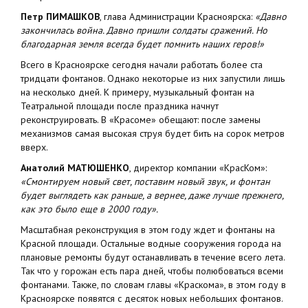
Петр ПИМАШКОВ
, глава Администрации Красноярска:
«Давно
закончилась война. Давно пришли солдаты сражений. Но
благодарная земля всегда будет помнить наших геров!»
Всего в Красноярске сегодня начали работать более ста
тридцати фонтанов. Однако некоторые из них запустили лишь
на несколько дней. К примеру, музыкальный фонтан на
Театральной площади после праздника начнут
реконструировать. В «Красоме» обещают: после замены
механизмов самая высокая струя будет бить на сорок метров
вверх.
Анатолий МАТЮШЕНКО
, директор компании «КрасКом»:
«Смонтируем новый свет, поставим новый звук, и фонтан
будет выглядеть как раньше, а вернее, даже лучше прежнего,
как это было еще в 2000 году».
Масштабная реконструкция в этом году ждет и фонтаны на
Красной площади. Остальные водные сооружения города на
плановые ремонты будут останавливать в течение всего лета.
Так что у горожан есть пара дней, чтобы полюбоваться всеми
фонтанами. Также, по словам главы «Краскома», в этом году в
Красноярске появятся с десяток новых небольших фонтанов.