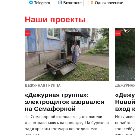
Telegram
Вконтакте
Одноклассники
Наши проекты
ДЕЖУРНАЯ ГРУППА
ДЕЖУРНАЯ
«Дежурная группа»:
«Дежу
электрощиток взорвался
Новой
на Семафорной
вход 
На Семафорной взорвался щиток: жители
Испытание
давно жаловались на проводку. На Сурикова
неработа
ради красоты тротуара повредили ели.…
троллейбу
заря уже