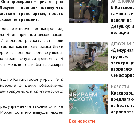
. Они проверяют - пристегнуты
ЗАГОЛОВКА
В Красноя
 Документ приняли потому что
жирским транспортом, просто
самокатчи
охоже не тревожит.
напали на
девушку: 
ировано испорченное настроение,
полиция
ы. Ведь принятый зимой закон,
 Инспекторы рассказывают - они
ДЕЖУРНАЯ 
, слышат как щелкают замки. Люди
«Дежурная
 крае за прошлое лето случилось
группа»:
о стране ситуация тревожная. В
электрощ
 бы меньше, если бы пассажиры
взорвался 
Семафорн
УВД по Красноярскому краю:
"Это
бование в целях обеспечения
НОВОСТИ
ем говорить, что пристегиваются
Красноярц
предлагаю
выбрать т
предупреждения закончатся и не
аэропорта
 Может хоть это вынудит людей
Все новости