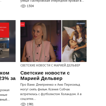
…
улице Пастеровская очередной провал в…
1304
СВЕТСКИЕ НОВОСТИ С МАРИЕЙ ДЕЛЬВЕР
ском
Светские новости с
23% за
Марией Дельвер
Про Ваню Дмитриенко и Аню Пересильд
могут снять фильм. Ксения Собчак
орожал
встретилась с футболистом Холандом. А в
анные
соцсетях…
лавный…
1981