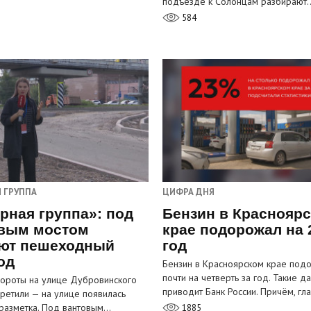
подъезде к Солонцам разбирают
584
 ГРУППА
ЦИФРА ДНЯ
рная группа»: под
Бензин в Краснояр
вым мостом
крае подорожал на 
ют пешеходный
год
од
Бензин в Красноярском крае под
почти на четверть за год. Такие д
ороты на улице Дубровинского
приводит Банк России. Причём, г
претили — на улице появилась
разметка. Под вантовым…
1885