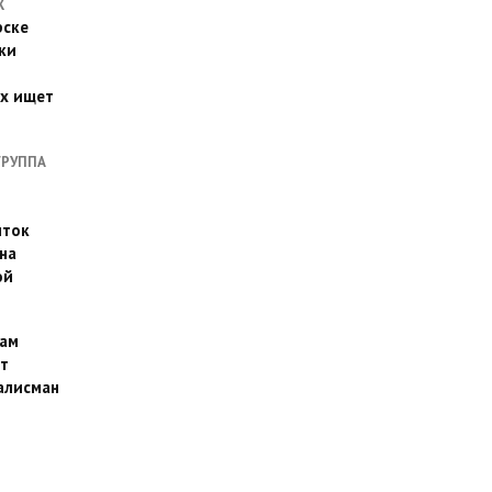
Х
рске
ки
их ищет
ГРУППА
иток
на
ой
ам
т
алисман