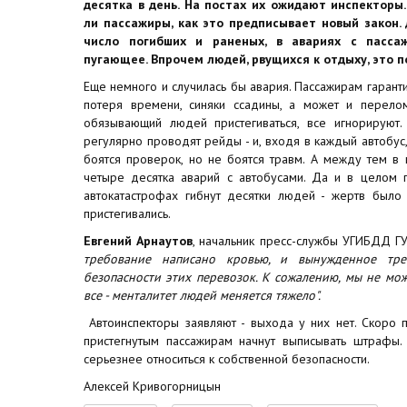
десятка в день. На постах их ожидают инспекторы
ли пассажиры, как это предписывает новый закон.
число погибших и раненых, в авариях с пасса
пугающее. Впрочем людей, рвущихся к отдыху, это п
Еще немного и случилась бы авария. Пассажирам гарант
потеря времени, синяки ссадины, а может и перелом
обязывающий людей пристегиваться, все игнорируют.
регулярно проводят рейды - и, входя в каждый автобус
боятся проверок, но не боятся травм. А между тем в
четыре десятка аварий с автобусами. Да и в целом п
автокатастрофах гибнут десятки людей - жертв было
пристегивались.
Евгений Арнаутов
, начальник пресс-службы УГИБДД Г
требование написано кровью, и вынужденное тре
безопасности этих перевозок. К сожалению, мы не мож
все - менталитет людей меняется тяжело".
Автоинспекторы заявляют - выхода у них нет. Скоро 
пристегнутым пассажирам начнут выписывать штрафы.
серьезнее относиться к собственной безопасности.
Алексей Кривогорницын