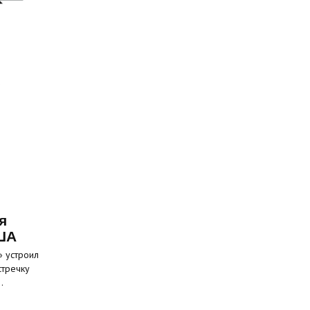
я
ША
» устроил
стречку
…