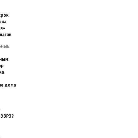
срок
ава
я»
нагян
ЬНЫЕ
ьным
эр
ка
ые дома
е
 ЭВРЗ?