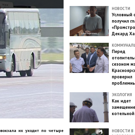
НОВОСТИ
Условный 
получил гл
«Промстро
Декард Ха
КОММУНАЛ
Перед
отопител
сезоном м
Красноярс
проверил
проблемн
ЭКОЛОГИЯ
Как идет
замещени
котельной
овокзала их уходит по четыре
НОВОСТИ В