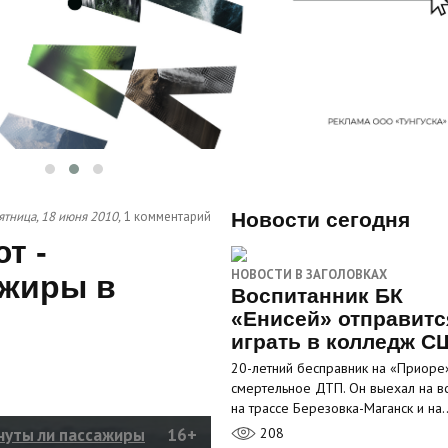
ятница, 18 июня 2010,
1 комментарий
Новости сегодня
т -
НОВОСТИ В ЗАГОЛОВКАХ
ажиры в
Воспитанник БК
«Енисей» отправитс
играть в колледж С
20-летний бесправник на «Приоре
смертельное ДТП. Он выехал на в
на трассе Березовка-Маганск и на
нуты ли пассажиры
16+
208