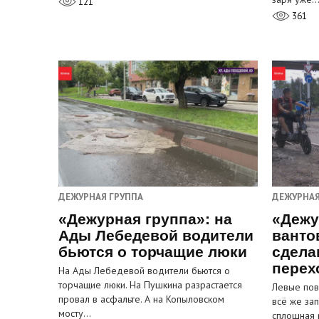
121
361
ДЕЖУРНАЯ ГРУППА
ДЕЖУРНАЯ
«Дежурная группа»: на
«Дежу
Ады Лебедевой водители
ванто
бьются о торчащие люки
сдела
перех
На Ады Лебедевой водители бьются о
торчащие люки. На Пушкина разрастается
Левые пов
провал в асфальте. А на Копыловском
всё же за
мосту…
сплошная 