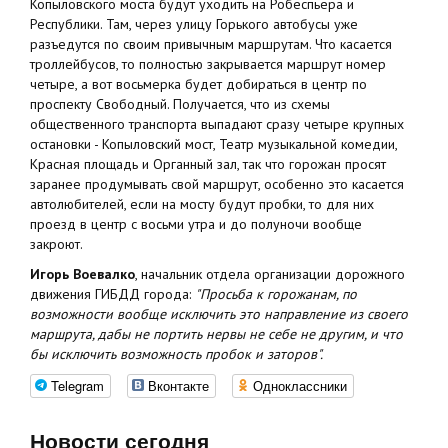
Копыловского моста будут уходить на Робеспьера и
Республики. Там, через улицу Горького автобусы уже
разъедутся по своим привычным маршрутам. Что касается
троллейбусов, то полностью закрывается маршрут номер
четыре, а вот восьмерка будет добираться в центр по
проспекту Свободный. Получается, что из схемы
общественного транспорта выпадают сразу четыре крупных
остановки - Копыловский мост, Театр музыкальной комедии,
Красная площадь и Органный зал, так что горожан просят
заранее продумывать свой маршрут, особенно это касается
автолюбителей, если на мосту будут пробки, то для них
проезд в центр с восьми утра и до полуночи вообще
закроют.
Игорь Воевалко
, начальник отдела организации дорожного
движения ГИБДД города:
"Просьба к горожанам, по
возможности вообще исключить это направление из своего
маршрута, дабы не портить нервы не себе не другим, и что
бы исключить возможность пробок и заторов".
Telegram
Вконтакте
Одноклассники
Новости сегодня