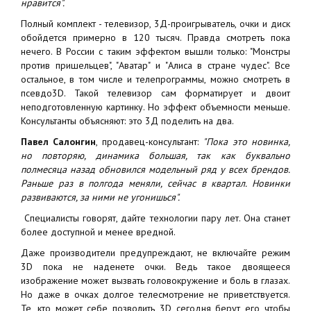
нравится".
Полный комплект - телевизор, 3Д-проигрыватель, очки и диск
обойдется примерно в 120 тысяч. Правда смотреть пока
нечего. В России с таким эффектом вышли только: "Монстры
против пришельцев", "Аватар" и "Алиса в стране чудес". Все
остальное, в том числе и телепрограммы, можно смотреть в
псевдо3D. Такой телевизор сам форматирует и двоит
неподготовленную картинку. Но эффект объемности меньше.
Консультанты объясняют: это 3Д поделить на два.
Павел Салонгин
, продавец-консультант:
"Пока это новинка,
но повторяю, динамика большая, так как буквально
полмесяца назад обновился модельный ряд у всех брендов.
Раньше раз в полгода меняли, сейчас в квартал. Новинки
развиваются, за ними не угонишься".
Специалисты говорят, дайте технологии пару лет. Она станет
более доступной и менее вредной.
Даже производители предупреждают, не включайте режим
3D пока не наденете очки. Ведь такое двоящееся
изображение может вызвать головокружение и боль в глазах.
Но даже в очках долгое телесмотрение не приветствуется.
Те, кто может себе позволить 3D сегодня берут его чтобы