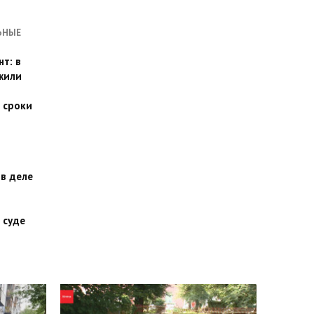
ЬНЫЕ
т: в
жили
 сроки
 в деле
 суде