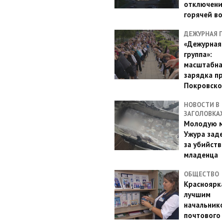
отключен
горячей в
ДЕЖУРНАЯ 
«Дежурная
группа»:
масштабн
зарядка п
Покровско
НОВОСТИ В
ЗАГОЛОВКА
Молодую м
Ужура зад
за убийств
младенца
ОБЩЕСТВО
Красноярк
лучшим
начальник
почтового