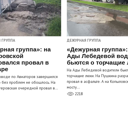
 ГРУППА
ДЕЖУРНАЯ ГРУППА
рная группа»: на
«Дежурная группа»:
ровской
Ады Лебедевой вод
овался провал в
бьются о торчащие
аре
На Ады Лебедевой водители бьют
торчащие люки. На Пушкина разра
оводе по Авиаторов завершился
провал в асфальте. А на Копыловс
о без проблем не обошлось. На
мосту…
теровская очередной провал в…
2218