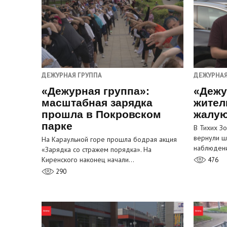
ДЕЖУРНАЯ ГРУППА
ДЕЖУРНАЯ
«Дежурная группа»:
«Дежу
масштабная зарядка
жител
прошла в Покровском
жалую
парке
В Тихих З
вернули ш
На Караульной горе прошла бодрая акция
наблюден
«Зарядка со стражем порядка». На
Киренского наконец начали…
476
290