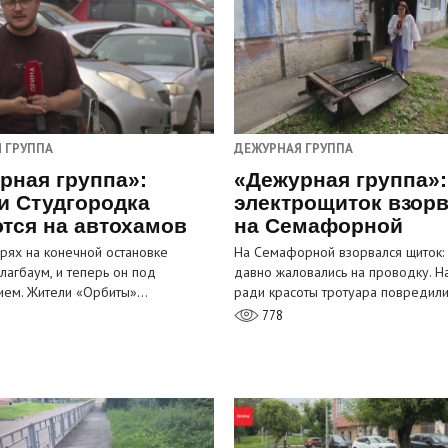
 ГРУППА
ДЕЖУРНАЯ ГРУППА
рная группа»:
«Дежурная группа»:
и Студгородка
электрощиток взор
тся на автохамов
на Семафорной
орях на конечной остановке
На Семафорной взорвался щиток:
лагбаум, и теперь он под
давно жаловались на проводку. Н
ием. Жители «Орбиты»…
ради красоты тротуара повредил
778