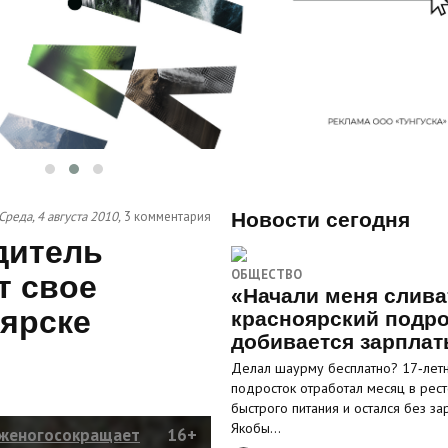
Среда, 4 августа 2010,
3 комментария
Новости сегодня
дитель
ОБЩЕСТВО
т свое
«Начали меня слива
оярске
красноярский подро
добивается зарпла
Делал шаурму бесплатно? 17‑лет
подросток отработал месяц в рес
быстрого питания и остался без за
Якобы…
оженогосокращает
16+