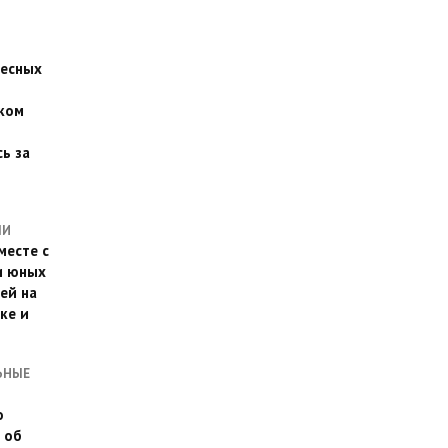
есных
ком
о
ь за
ЛИ
месте с
и юных
ей на
ке и
ЬНЫЕ
о
 об