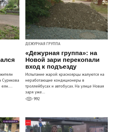
ДЕЖУРНАЯ ГРУППА
«Дежурная группа»: на
вался
Новой зари перекопали
вход к подъезду
 жители
Испытание жарой: красноярцы жалуются на
а Сурикова
неработающие кондиционеры в
и ели.…
троллейбусах и автобусах. На улице Новая
заря уже…
992