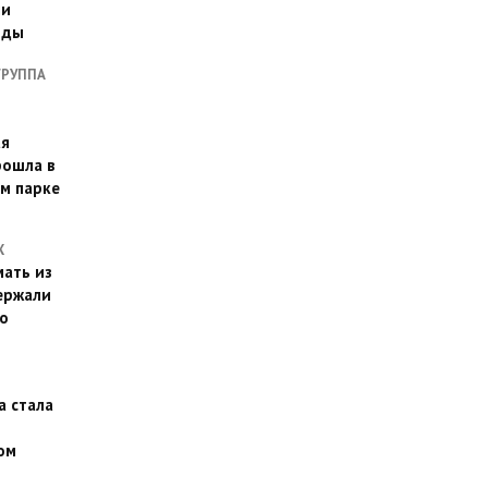
ии
оды
ГРУППА
ая
рошла в
м парке
Х
ать из
ержали
о
а стала
ом