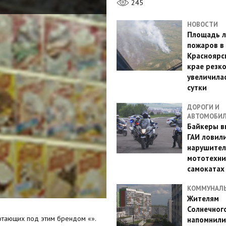
245
НОВОСТИ
Площадь л
пожаров в
Красноярс
крае резк
увеличилас
сутки
ДОРОГИ И
АВТОМОБИ
Байкеры в
ГАИ ловил
нарушител
мототехни
самокатах
КОММУНАЛ
Жителям
Солнечног
отающих под этим брендом «».
напомнили