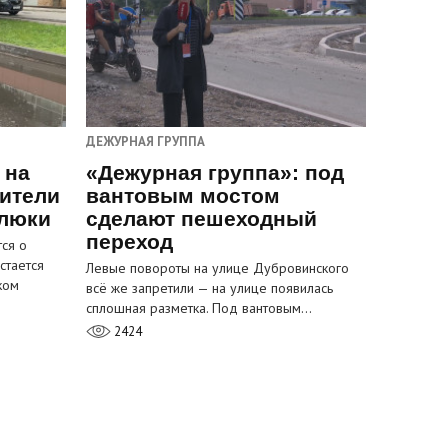
ДЕЖУРНАЯ ГРУППА
 на
«Дежурная группа»: под
ители
вантовым мостом
 люки
сделают пешеходный
переход
ся о
стается
Левые повороты на улице Дубровинского
ком
всё же запретили — на улице появилась
сплошная разметка. Под вантовым…
2424