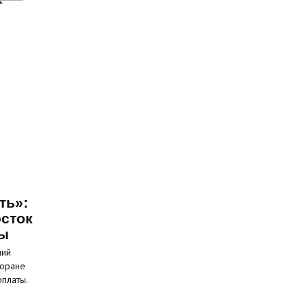
ть»:
сток
ты
ний
торане
рплаты.