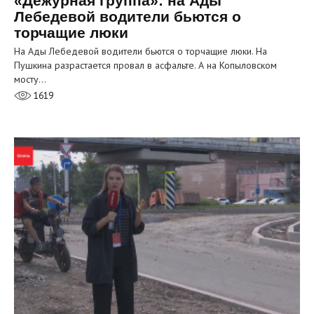
«Дежурная группа»: на Ады
Лебедевой водители бьются о
торчащие люки
На Ады Лебедевой водители бьются о торчащие люки. На
Пушкина разрастается провал в асфальте. А на Копыловском
мосту…
1619