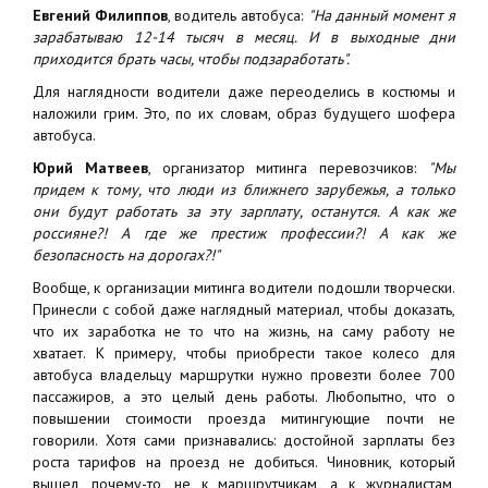
Евгений Филиппов
, водитель автобуса:
"На данный момент я
зарабатываю 12-14 тысяч в месяц. И в выходные дни
приходится брать часы, чтобы подзаработать".
Для наглядности водители даже переоделись в костюмы и
наложили грим. Это, по их словам, образ будущего шофера
автобуса.
Юрий Матвеев
, организатор митинга перевозчиков:
"Мы
придем к тому, что люди из ближнего зарубежья, а только
они будут работать за эту зарплату, останутся. А как же
россияне?! А где же престиж профессии?! А как же
безопасность на дорогах?!"
Вообще, к организации митинга водители подошли творчески.
Принесли с собой даже наглядный материал, чтобы доказать,
что их заработка не то что на жизнь, на саму работу не
хватает. К примеру, чтобы приобрести такое колесо для
автобуса владельцу маршрутки нужно провезти более 700
пассажиров, а это целый день работы. Любопытно, что о
повышении стоимости проезда митингующие почти не
говорили. Хотя сами признавались: достойной зарплаты без
роста тарифов на проезд не добиться. Чиновник, который
вышел, почему-то, не к маршрутчикам, а к журналистам,