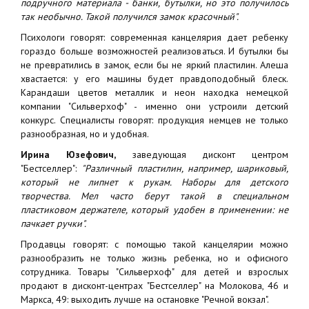
подручного материала - банки, бутылки, но это получилось
так необычно. Такой получился замок красочный".
Психологи говорят: современная канцелярия дает ребенку
гораздо больше возможностей реализоваться. И бутылки бы
не превратились в замок, если бы не яркий пластилин. Алеша
хвастается: у его машины будет правдоподобный блеск.
Карандаши цветов металлик и неон находка немецкой
компании "Сильверхоф" - именно они устроили детский
конкурс. Специалисты говорят: продукция немцев не только
разнообразная, но и удобная.
Ирина Юзефович,
заведующая дисконт центром
"Бестселлер":
"Различный пластилин, например, шариковый,
который не липнет к рукам. Наборы для детского
творчества. Мел часто берут такой в специальном
пластиковом держателе, который удобен в применении: не
пачкает ручки".
Продавцы говорят: с помощью такой канцелярии можно
разнообразить не только жизнь ребенка, но и офисного
сотрудника. Товары "Сильверхоф" для детей и взрослых
продают в дисконт-центрах "Бестселлер" на Молокова, 46 и
Маркса, 49: выходить лучше на остановке "Речной вокзал".