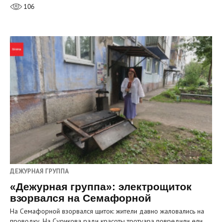
106
ДЕЖУРНАЯ ГРУППА
«Дежурная группа»: электрощиток
взорвался на Семафорной
На Семафорной взорвался щиток: жители давно жаловались на
проводку. На Сурикова ради красоты тротуара повредили ели.…