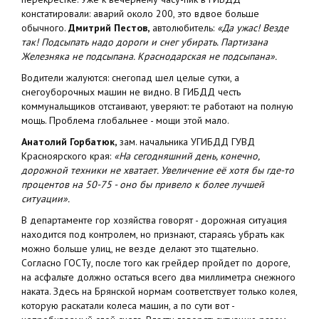
констатировали: аварий около 200, это вдвое больше
обычного.
Дмитрий Пестов,
автолюбитель:
«Да ужас! Везде
так! Подсыпать надо дороги и снег убирать. Партизана
Железняка не подсыпана. Краснодарская не подсыпана».
Водители жалуются: снегопад шел целые сутки, а
снегоуборочных машин не видно. В ГИБДД честь
коммунальщиков отстаивают, уверяют: те работают на полную
мощь. Проблема глобальнее - мощи этой мало.
Анатолий Горбатюк,
зам. начальника УГИБДД ГУВД
Красноярского края:
«На сегодняшний день, конечно,
дорожной техники не хватает. Увеличение её хотя бы где-то
процентов на 50-75 - оно бы привело к более лучшей
ситуации».
В департаменте гор хозяйства говорят - дорожная ситуация
находится под контролем, но признают, стараясь убрать как
можно больше улиц, не везде делают это тщательно.
Согласно ГОСТу, после того как грейдер пройдет по дороге,
на асфальте должно остаться всего два миллиметра снежного
наката. Здесь на Брянской нормам соответствует только колея,
которую раскатали колеса машин, а по сути вот -