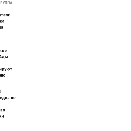
ГРУППА
ители
ка
на
кое
 Ады
й
ируют
йню
Х
едва не
 во
ки