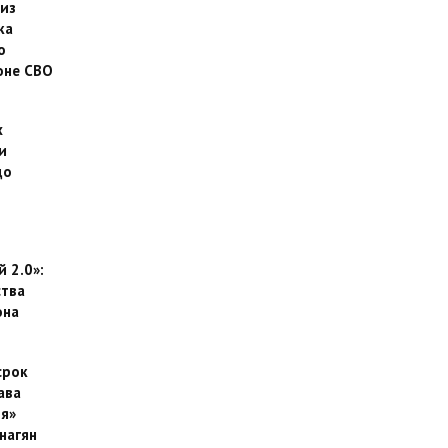
 из
ка
о
оне СВО
х
и
до
 2.0»:
тва
она
срок
ава
я»
нагян