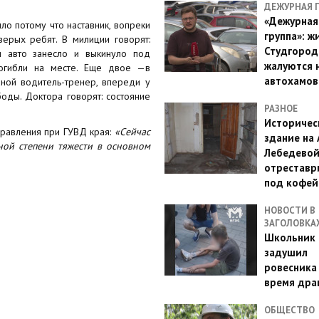
ДЕЖУРНАЯ 
«Дежурная
о потому что наставник, вопреки
группа»: ж
верых ребят. В милиции говорят:
Студгород
и авто занесло и выкинуло под
жалуются 
погибли на месте. Еще двое —в
автохамов
ной водитель-тренер, впереди у
боды. Доктора говорят: состояние
РАЗНОЕ
Историчес
правления при ГУВД края:
«Сейчас
здание на
ной степени тяжести в основном
Лебедево
отреставр
под кофе
НОВОСТИ В
ЗАГОЛОВКА
Школьник 
задушил
ровесника
время дра
ОБЩЕСТВО