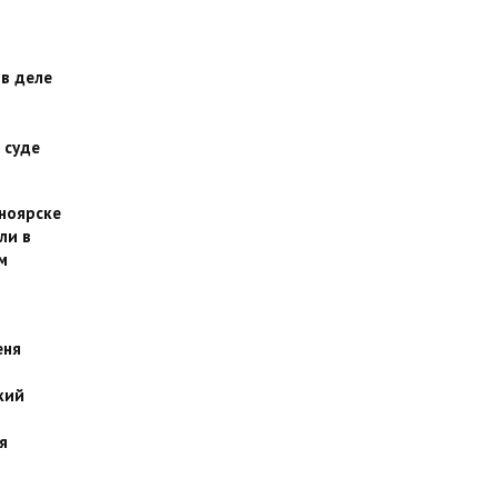
 в деле
 суде
сноярске
ли в
м
еня
кий
я