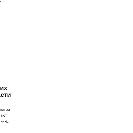
ких
асти
а
вок за
щают
соким…