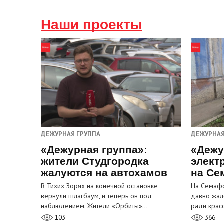
Наши проекты
ДЕЖУРНАЯ ГРУППА
ДЕЖУРНАЯ
«Дежурная группа»:
«Дежу
жители Студгородка
элект
жалуются на автохамов
на Се
В Тихих Зорях на конечной остановке
На Семафо
вернули шлагбаум, и теперь он под
давно жал
наблюдением. Жители «Орбиты»…
ради крас
103
366