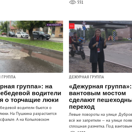
551
 ГРУППА
ДЕЖУРНАЯ ГРУППА
рная группа»: на
«Дежурная группа»:
ебедевой водители
вантовым мостом
я о торчащие люки
сделают пешеходн
переход
бедевой водители бьются о
люки. На Пушкина разрастается
Левые повороты на улице Дубров
асфальте. А на Копыловском
всё же запретили — на улице появ
сплошная разметка. Под вантовы