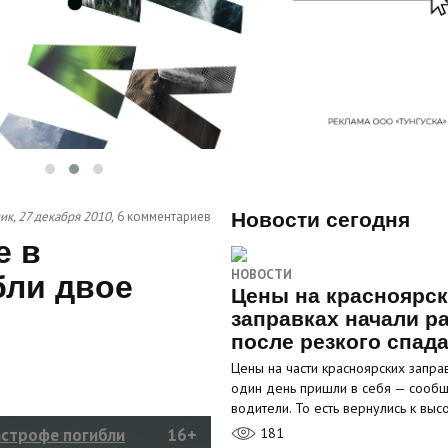
к, 27 декабря 2010,
6 комментариев
Новости сегодня
е в
НОВОСТИ
бли двое
Цены на красноярс
заправках начали р
после резкого спад
Цены на части красноярских запра
один день пришли в себя — сооб
водители. То есть вернулись к вы
астрофе погибли
16+
181