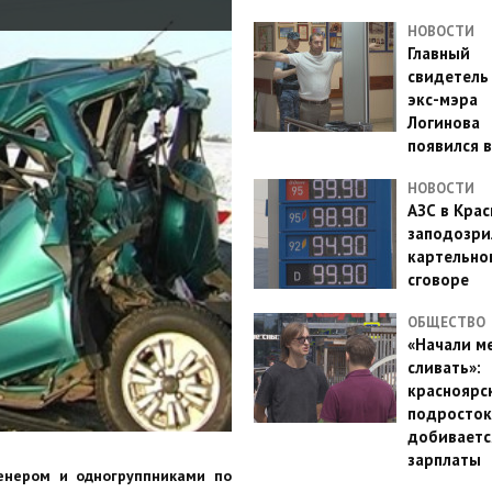
НОВОСТИ
Главный
свидетель
экс-мэра
Логинова
появился в
НОВОСТИ
АЗС в Кра
заподозри
картельно
сговоре
ОБЩЕСТВО
«Начали м
сливать»:
красноярс
подросток
добиваетс
зарплаты
енером и одногруппниками по