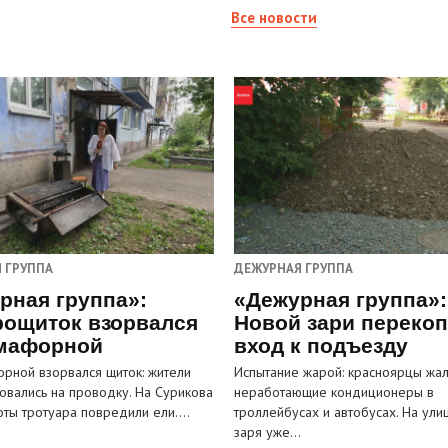
Все новости
 ГРУППА
ДЕЖУРНАЯ ГРУППА
рная группа»:
«Дежурная группа»:
рощиток взорвался
Новой зари переко
мафорной
вход к подъезду
рной взорвался щиток: жители
Испытание жарой: красноярцы жал
овались на проводку. На Сурикова
неработающие кондиционеры в
оты тротуара повредили ели.…
троллейбусах и автобусах. На ули
заря уже…