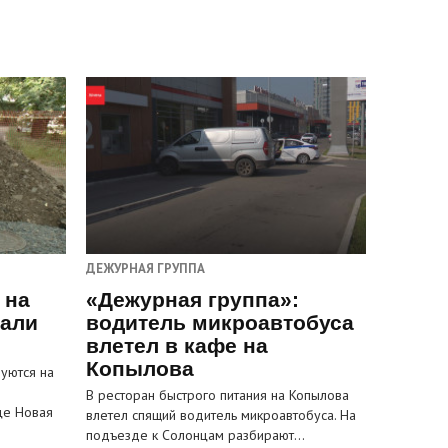
ДЕЖУРНАЯ ГРУППА
 на
«Дежурная группа»:
пали
водитель микроавтобуса
влетел в кафе на
Копылова
уются на
В ресторан быстрого питания на Копылова
це Новая
влетел спящий водитель микроавтобуса. На
подъезде к Солонцам разбирают…