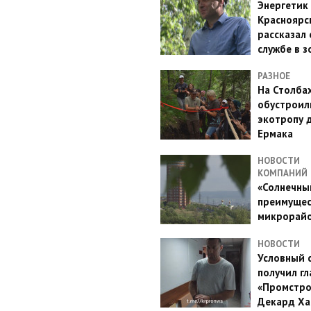
Энергетик
Красноярс
рассказал 
службе в з
РАЗНОЕ
На Столба
обустроил
экотропу 
Ермака
НОВОСТИ
КОМПАНИЙ
«Солнечный
преимущес
микрорай
НОВОСТИ
Условный 
получил гл
«Промстро
Декард Ха