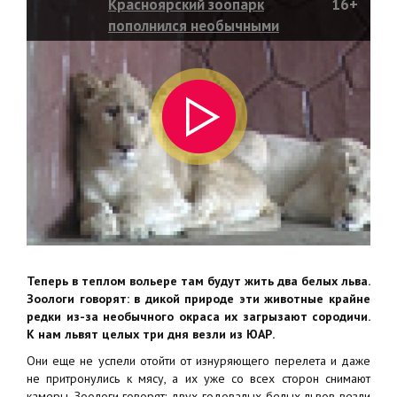
Красноярский зоопарк
16+
пополнился необычными
обитателями
Теперь в теплом вольере там будут жить два белых льва.
Зоологи говорят: в дикой природе эти животные крайне
редки из-за необычного окраса их загрызают сородичи.
К нам львят целых три дня везли из ЮАР.
Они еще не успели отойти от изнуряющего перелета и даже
не притронулись к мясу, а их уже со всех сторон снимают
камеры. Зоологи говорят: двух годовалых белых львов везли