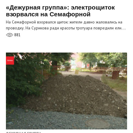
«Дежурная группа»: электрощиток
взорвался на Семафорной
На Семафорной взорвался щиток: жители давно жаловались на
проводку. На Сурикова ради красоты тротуара повредили ели.…
881