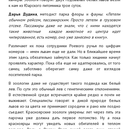
к нам из Юарского питомника трое суток.
Дарья Дудина
, методист парка флоры и фауны:
«Летели
обычном рейсом, пассажирским. Просто летели в грузовом
отсеке. Пассажиры даже не знали, что с ними находятся
такие животные каждое животное из центра идет
чипированное, есть номер, оно уже занесено в книгу».
Различают их пока сотрудники Роевого ручья по цифрам
номеров — имен львам еще не дали. Но в ближайшее время
этим здесь обязательно займутся. Как только хищники начнут
проявлять характер. Пока оба еще не адаптировались, от того
самец заботливо оберегает самку даже от взглядов
посетителей парка.
В зоологии даже не существует такого подвида как белый
лев. По сути это обычный лев с генетическими отклонениями.
В естественной среде встречается крайне редко и почти не
выживают. Специалисты говорят: в дикой природе белых
львов из-за цвета не принимают сородичи и рано или поздно
съедают. Красноярские зоологи уверены: лет через пять эта
парочка уже должна дать первое потомство. Ну а пока
красноярцы могут увидеть новых обитателей в теплом