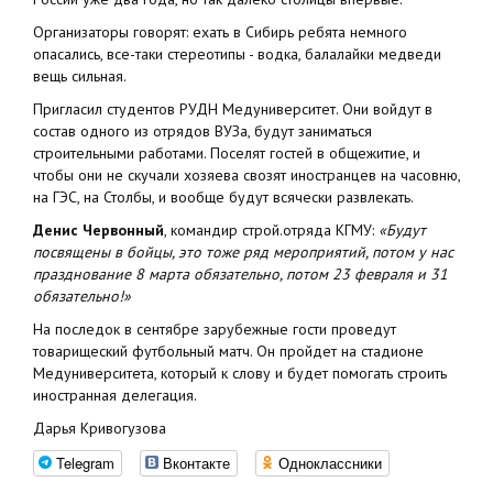
Организаторы говорят: ехать в Сибирь ребята немного
опасались, все-таки стереотипы - водка, балалайки медведи
вещь сильная.
Пригласил студентов РУДН Медуниверситет. Они войдут в
состав одного из отрядов ВУЗа, будут заниматься
строительными работами. Поселят гостей в общежитие, и
чтобы они не скучали хозяева свозят иностранцев на часовню,
на ГЭС, на Столбы, и вообще будут всячески развлекать.
Денис Червонный
, командир строй.отряда КГМУ:
«Будут
посвящены в бойцы, это тоже ряд мероприятий, потом у нас
празднование 8 марта обязательно, потом 23 февраля и 31
обязательно!»
На последок в сентябре зарубежные гости проведут
товарищеский футбольный матч. Он пройдет на стадионе
Медуниверситета, который к слову и будет помогать строить
иностранная делегация.
Дарья Кривогузова
Telegram
Вконтакте
Одноклассники