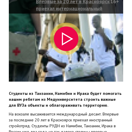
Впервые за 20 лет в Красноярск
16+
приехал интернациональный
отряд РУДН
Студенты из Танзании, Намибии и Ирака будет помогать
нашим ребятам из Медуниверситета строить важные
для ВУЗа объекты и облагораживать территорию.
На вокзале высаживается международный десант. Впервые
за последние 20 лет в Красноярск приехал иностранный
стройотряд. Студенты РУДН из Намибии, Танзании, Ирака в
России уже два года, но так далеко столицы впервые.