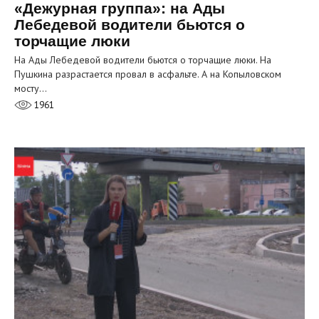
«Дежурная группа»: на Ады
Лебедевой водители бьются о
торчащие люки
На Ады Лебедевой водители бьются о торчащие люки. На
Пушкина разрастается провал в асфальте. А на Копыловском
мосту…
1961