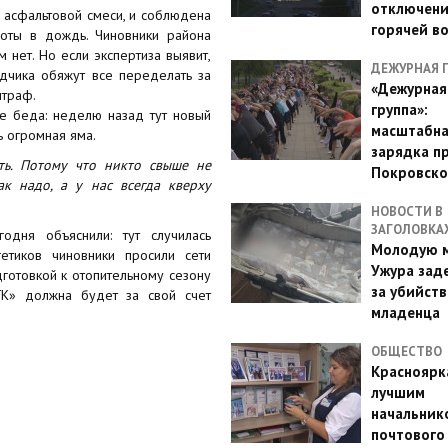
отключен
в асфальтовой смеси, и соблюдена
горячей в
боты в дождь. Чиновники района
 нет. Но если экспертиза выявит,
ДЕЖУРНАЯ 
дчика обяжут все переделать за
«Дежурная
штраф.
группа»:
е беда: неделю назад тут новый
масштабн
ь огромная яма.
зарядка п
ть. Потому что никто свыше не
Покровско
ак надо, а у нас всегда кверху
НОВОСТИ В
ЗАГОЛОВКА
одня объяснили: тут случилась
Молодую м
етиков чиновники просили сети
Ужура зад
готовкой к отопительному сезону
за убийств
ГК» должна будет за свой счет
младенца
ОБЩЕСТВО
Красноярк
лучшим
начальник
почтового