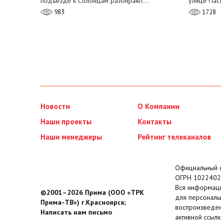
подъезде к Солонцам разбирают…
улице Пас
983
1728
Новости
О Компании
Наши проекты
Контакты
Наши менеджеры
Рейтинг телеканалов
Официальный с
ОГРН 1022402
Вся информаци
©2001–2026 Прима (ООО «ТРК
для персональ
Прима-ТВ») г.Красноярск;
воспроизведен
Написать нам письмо
активной ссылк