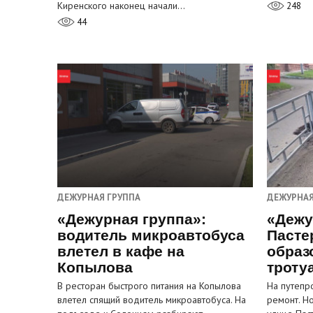
Киренского наконец начали…
248
44
ДЕЖУРНАЯ ГРУППА
ДЕЖУРНАЯ
«Дежурная группа»:
«Дежу
водитель микроавтобуса
Пасте
влетел в кафе на
образ
Копылова
троту
В ресторан быстрого питания на Копылова
На путепр
влетел спящий водитель микроавтобуса. На
ремонт. Н