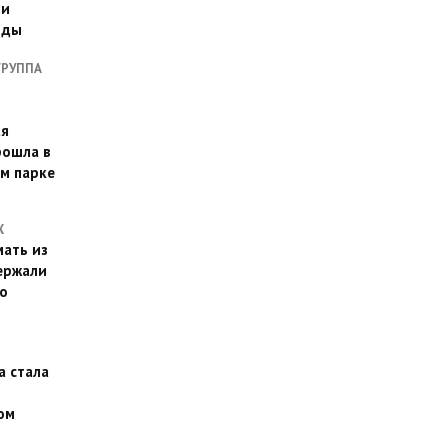
ии
оды
ГРУППА
ая
рошла в
м парке
Х
ать из
ержали
о
а стала
ом