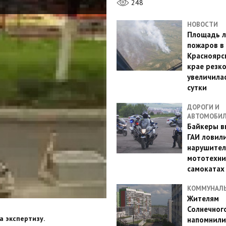
248
НОВОСТИ
Площадь л
пожаров в
Красноярс
крае резк
увеличилас
сутки
ДОРОГИ И
АВТОМОБИ
Байкеры в
ГАИ ловил
нарушител
мототехни
самокатах
КОММУНАЛ
Жителям
Солнечног
а экспертизу.
напомнили