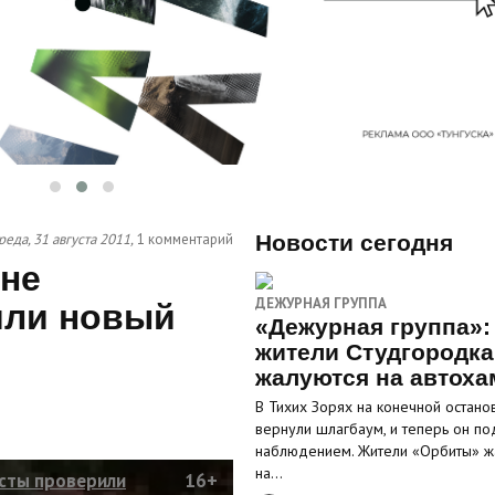
реда, 31 августа 2011,
1 комментарий
Новости сегодня
не
ДЕЖУРНАЯ ГРУППА
или новый
«Дежурная группа»:
жители Студгородка
жалуются на автоха
В Тихих Зорях на конечной остано
вернули шлагбаум, и теперь он по
наблюдением. Жители «Орбиты» ж
на…
сты проверили
16+