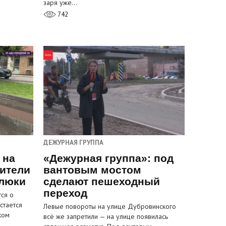
заря уже…
742
ДЕЖУРНАЯ ГРУППА
 на
«Дежурная группа»: под
ители
вантовым мостом
 люки
сделают пешеходный
переход
ся о
стается
Левые повороты на улице Дубровинского
ком
всё же запретили — на улице появилась