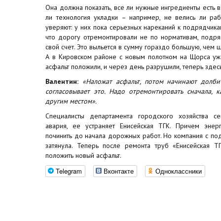
Она должна показать, все ли нужные ингредиенты есть 
ли технология укладки – например, не велись ли ра
уверяют: у них пока серьезных нареканий к подрядчикам
что дорогу отремонтировали не по нормативам, подря
свой счет. Это выльется в сумму гораздо большую, чем 
А в Кировском районе с новым полотном на Щорса уж
асфальт положили, и через день разрушили, теперь здес
Валентин:
«Наложат асфальт, потом начинают долби
согласовывает это. Надо отремонтировать сначала, к
другим местом».
Специалисты департамента городского хозяйства сег
авария, ее устраняет Енисейская ТГК. Причем энерг
починить до начала дорожных работ. Но компания с под
затянула. Теперь после ремонта труб «Енисейская Т
положить новый асфальт.
Telegram
Вконтакте
Одноклассники