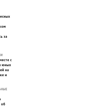
есных
ком
о
ь за
ЛИ
месте с
и юных
ей на
ке и
ЬНЫЕ
о
 об