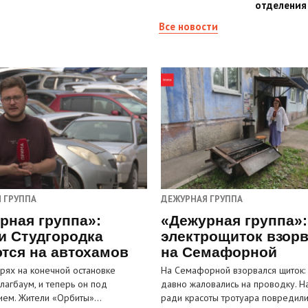
отделения
Все новости
 ГРУППА
ДЕЖУРНАЯ ГРУППА
рная группа»:
«Дежурная группа»:
и Студгородка
электрощиток взор
тся на автохамов
на Семафорной
орях на конечной остановке
На Семафорной взорвался щиток:
лагбаум, и теперь он под
давно жаловались на проводку. Н
ием. Жители «Орбиты»…
ради красоты тротуара повредил