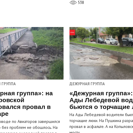
538
 ГРУППА
ДЕЖУРНАЯ ГРУППА
рная группа»: на
«Дежурная группа»:
ровской
Ады Лебедевой вод
овался провал в
бьются о торчащие
аре
На Ады Лебедевой водители бьют
торчащие люки. На Пушкина разра
оводе по Авиаторов завершился
провал в асфальте. А на Копыловс
о без проблем не обошлось. На
мосту…