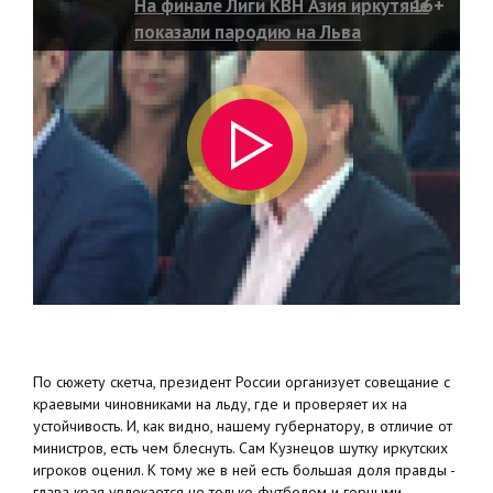
На финале Лиги КВН Азия иркутяне
16+
показали пародию на Льва
Кузнецова
По сюжету скетча, президент России организует совещание с
краевыми чиновниками на льду, где и проверяет их на
устойчивость. И, как видно, нашему губернатору, в отличие от
министров, есть чем блеснуть. Сам Кузнецов шутку иркутских
игроков оценил. К тому же в ней есть большая доля правды -
глава края увлекается не только футболом и горными