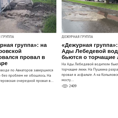
 ГРУППА
ДЕЖУРНАЯ ГРУППА
рная группа»: на
«Дежурная группа»:
ровской
Ады Лебедевой вод
овался провал в
бьются о торчащие
аре
На Ады Лебедевой водители бьют
торчащие люки. На Пушкина разра
оводе по Авиаторов завершился
провал в асфальте. А на Копыловс
о без проблем не обошлось. На
мосту…
теровская очередной провал в…
2409