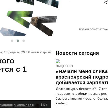
к, 13 февраля 2012,
0 комментариев
Новости сегодня
кого
ОБЩЕСТВО
тся с 1
«Начали меня слива
красноярский подро
добивается зарпла
Делал шаурму бесплатно? 17‑лет
подросток отработал месяц в рес
быстрого питания и остался без за
Якобы…
анилища начнется
16+