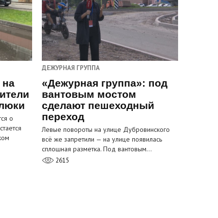
ДЕЖУРНАЯ ГРУППА
 на
«Дежурная группа»: под
ители
вантовым мостом
 люки
сделают пешеходный
переход
ся о
стается
Левые повороты на улице Дубровинского
ком
всё же запретили — на улице появилась
сплошная разметка. Под вантовым…
2615