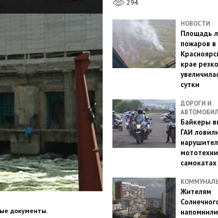
294
НОВОСТИ
Площадь л
пожаров в
Красноярс
крае резк
увеличилас
сутки
ДОРОГИ И
АВТОМОБИ
Байкеры в
ГАИ ловил
нарушител
мототехни
самокатах
КОММУНАЛ
Жителям
Солнечног
мые документы.
напомнили