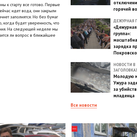
отключен
оны к старту все готово. Первые
горячей в
ейчас идет вода, они закрыли
чнет заполнятся. Но без бумаг
ДЕЖУРНАЯ 
, когда будет уверенность, что
«Дежурная
вания. На следующей неделе мы
группа»:
ится ли вопрос в ближайшее
масштабн
зарядка п
Покровско
НОВОСТИ В
ЗАГОЛОВКА
Молодую м
Ужура зад
за убийств
младенца
Все новости