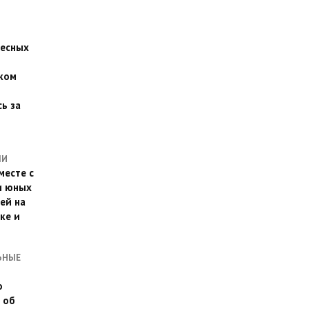
есных
ком
о
ь за
ЛИ
месте с
и юных
ей на
ке и
ЬНЫЕ
о
 об