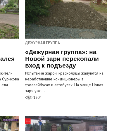
ДЕЖУРНАЯ ГРУППА
«Дежурная группа»: на
вался
Новой зари перекопали
вход к подъезду
 жители
Испытание жарой: красноярцы жалуются на
а Сурикова
неработающие кондиционеры в
и ели.…
троллейбусах и автобусах. На улице Новая
заря уже…
1204