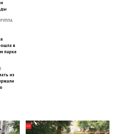
ии
оды
ГРУППА
ая
рошла в
м парке
Х
ать из
ержали
о