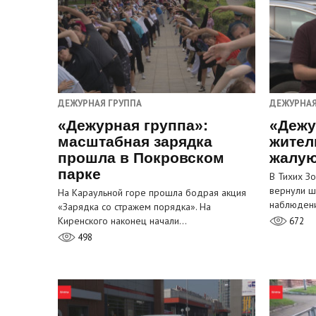
ДЕЖУРНАЯ ГРУППА
ДЕЖУРНАЯ
«Дежурная группа»:
«Дежу
масштабная зарядка
жител
прошла в Покровском
жалую
парке
В Тихих З
вернули ш
На Караульной горе прошла бодрая акция
наблюден
«Зарядка со стражем порядка». На
Киренского наконец начали…
672
498