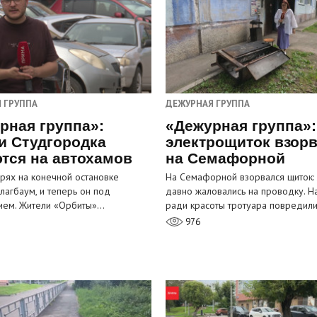
 ГРУППА
ДЕЖУРНАЯ ГРУППА
рная группа»:
«Дежурная группа»:
и Студгородка
электрощиток взор
тся на автохамов
на Семафорной
орях на конечной остановке
На Семафорной взорвался щиток:
лагбаум, и теперь он под
давно жаловались на проводку. Н
ием. Жители «Орбиты»…
ради красоты тротуара повредил
976