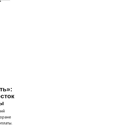
ть»:
сток
ты
ний
торане
рплаты.