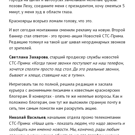
позови Леху, соедините меня с президентом, хочу смеяться 5
минут, у меня зуд в области глаза.
Красноярцы всерьез ломали голову, что это.
И вот сегодня монтажники сменили рекламу на новую. Второй
баннер стал ответом - это промо-акция Новостей СТС-Прима.
Редакцию толкнул на такой шаг шквал неординарных звонков
от зрителей.
Светлана Захарова
, старший продюсер службы новостей
СТС-Прима:
«Когда такие звонки поступают на наш телефон,
хочется сползти просто под стол. Да это реальные звонки,
бывают и хлеще, ставящие нас в тупик».
Интриговать так по полной, решила редакция и заслала
курьера с анонимными письмами к известным красноярских
блогерам. В конвертах - опять те же нелепые вопросы. Как и
положено блогерам, они тут же выложили странную почту в
сеть, тем самым помогли нам раскрутить акцию.
Николай Васильев
, начальник отдела промо телекомпании
СТС-Прима:
«Наша цель - показать людям, что надо звонить и
сообщать нам именно новости. Мы, конечно, рады любым