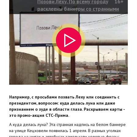
Позови Лёху. По всему городу
16+
расклеены баннеры со странными
надписями
Например, с просьбами позвать Леху или соединить с
президентом, вопросом: куда делась луна или даже
признанием о зуде в области глаза. Раскрываем карты -
это промо-акция СТС-Прима.
А куда делась луна? Эта странная надпись на белом баннере
на улице Кецховели появилась 1 апреля. В разных уголках
города на щитах и автобусах замелькали нелепые фразы: