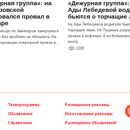
рная группа»: на
«Дежурная группа»:
ровской
Ады Лебедевой вод
овался провал в
бьются о торчащие
аре
На Ады Лебедевой водители бьют
торчащие люки. На Пушкина разра
оводе по Авиаторов завершился
провал в асфальте. А на Копыловс
о без проблем не обошлось. На
мосту…
теровская очередной провал в…
2203
Телепрограмма
Размещение рекламы
Обьявления
Изготовление рекламы
Справочник
Размещение объявлений