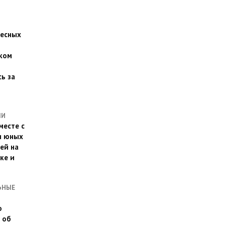
есных
ком
о
ь за
ЛИ
месте с
и юных
ей на
ке и
ЬНЫЕ
о
 об