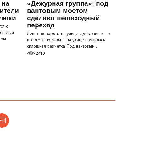
 на
«Дежурная группа»: под
ители
вантовым мостом
 люки
сделают пешеходный
переход
ся о
стается
Левые повороты на улице Дубровинского
ком
всё же запретили — на улице появилась
сплошная разметка. Под вантовым…
2410