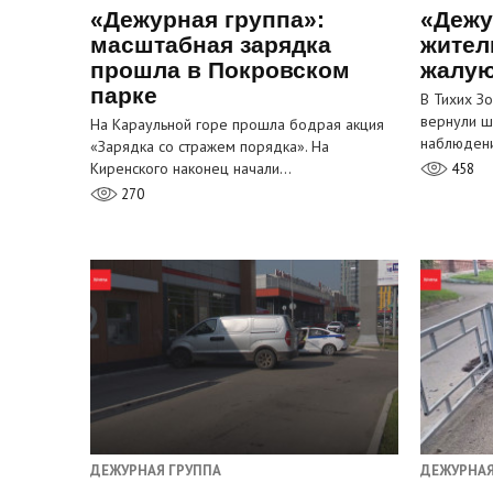
«Дежурная группа»:
«Дежу
масштабная зарядка
жител
прошла в Покровском
жалую
парке
В Тихих З
вернули ш
На Караульной горе прошла бодрая акция
наблюден
«Зарядка со стражем порядка». На
Киренского наконец начали…
458
270
ДЕЖУРНАЯ ГРУППА
ДЕЖУРНАЯ