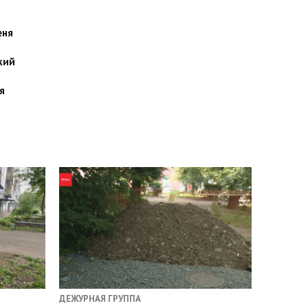
еня
кий
я
ДЕЖУРНАЯ ГРУППА