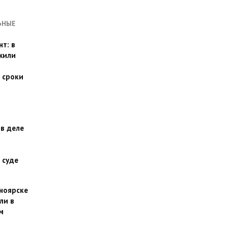
ЬНЫЕ
т: в
жили
 сроки
 в деле
 суде
сноярске
ли в
м