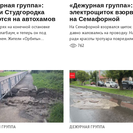
рная группа»:
«Дежурная группа»:
и Студгородка
электрощиток взор
тся на автохамов
на Семафорной
орях на конечной остановке
На Семафорной взорвался щиток:
лагбаум, и теперь он под
давно жаловались на проводку. Н
ием. Жители «Орбиты»…
ради красоты тротуара повредил
762
 ГРУППА
ДЕЖУРНАЯ ГРУППА