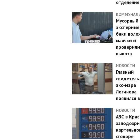
отделения
КОММУНАЛ
Мусорный
эксперимен
баки поло
маячки и
проверили
вывоза
НОВОСТИ
Главный
свидетель
экс-мэра
Логинова
появился в
НОВОСТИ
АЗС в Кра
заподозри
картельно
сговоре