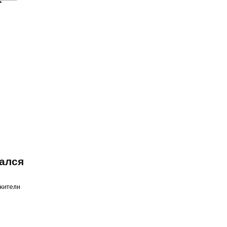
ался
жители