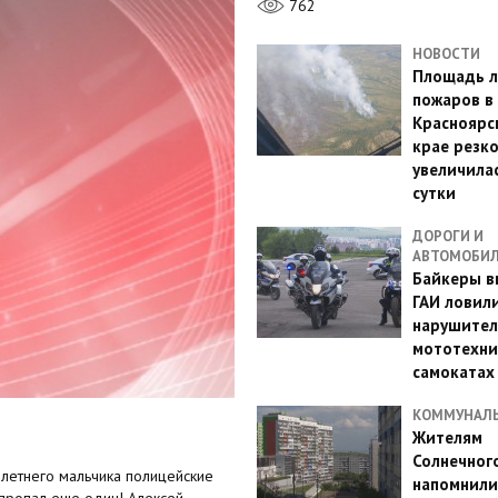
762
НОВОСТИ
Площадь л
пожаров в
Красноярс
крае резк
увеличилас
сутки
ДОРОГИ И
АВТОМОБИ
Байкеры в
ГАИ ловил
нарушител
мототехни
самокатах
КОММУНАЛ
Жителям
Солнечног
-летнего мальчика полицейские
напомнили
- пропал еще один! Алексей