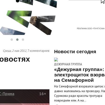
Среда, 2 мая 2012,
7 комментариев
Новости сегодня
Новостях
ДЕЖУРНАЯ ГРУППА
«Дежурная группа»:
электрощиток взорв
на Семафорной
На Семафорной взорвался щиток: 
давно жаловались на проводку. На
С-Прима
16+
Сурикова ради красоты тротуара
повредили ели. А на…