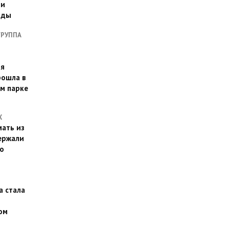
ии
оды
ГРУППА
ая
рошла в
м парке
Х
ать из
ержали
о
а стала
ом