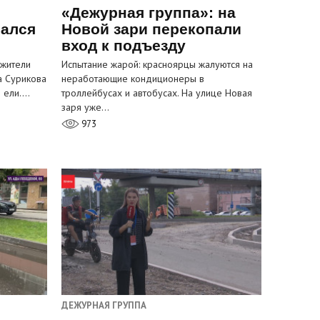
«Дежурная группа»: на
вался
Новой зари перекопали
вход к подъезду
 жители
Испытание жарой: красноярцы жалуются на
а Сурикова
неработающие кондиционеры в
и ели.…
троллейбусах и автобусах. На улице Новая
заря уже…
973
ДЕЖУРНАЯ ГРУППА