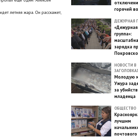
отключен
горячей в
идет летняя жара. Он расскажет,
ДЕЖУРНАЯ 
«Дежурная
группа»:
масштабн
зарядка п
Покровско
НОВОСТИ В
ЗАГОЛОВКА
Молодую м
Ужура зад
за убийств
младенца
ОБЩЕСТВО
Красноярк
лучшим
начальник
почтового