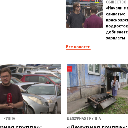
ОБЩЕСТВО
«Начали м
сливать»:
красноярс
подросток
добиваетс
зарплаты
Все новости
 ГРУППА
ДЕЖУРНАЯ ГРУППА
рная группа»:
«Дежурная группа»: