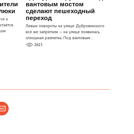
ители
вантовым мостом
 люки
сделают пешеходный
переход
ся о
стается
Левые повороты на улице Дубровинского
ком
всё же запретили — на улице появилась
сплошная разметка. Под вантовым…
2615