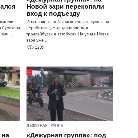
вался
Новой зари перекопали
вход к подъезду
 жители
Испытание жарой: красноярцы жалуются на
а Сурикова
неработающие кондиционеры в
и ели.…
троллейбусах и автобусах. На улице Новая
заря уже…
1205
ДЕЖУРНАЯ ГРУППА
 на
«Дежурная группа»: под