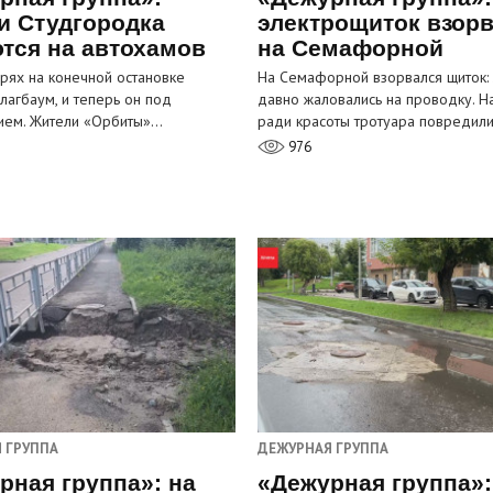
и Студгородка
электрощиток взор
тся на автохамов
на Семафорной
орях на конечной остановке
На Семафорной взорвался щиток:
лагбаум, и теперь он под
давно жаловались на проводку. Н
ием. Жители «Орбиты»…
ради красоты тротуара повредил
976
 ГРУППА
ДЕЖУРНАЯ ГРУППА
рная группа»: на
«Дежурная группа»: