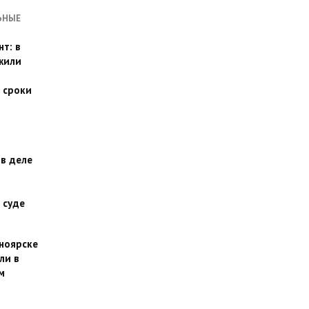
ЬНЫЕ
т: в
жили
 сроки
 в деле
 суде
сноярске
ли в
м