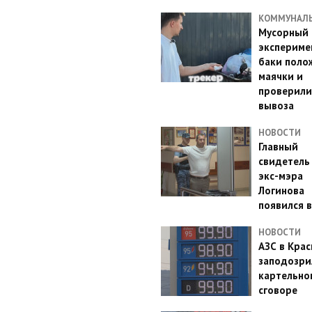
КОММУНАЛ
Мусорный
эксперимен
баки поло
маячки и
проверили
вывоза
НОВОСТИ
Главный
свидетель
экс-мэра
Логинова
появился в
НОВОСТИ
АЗС в Кра
заподозри
картельно
сговоре