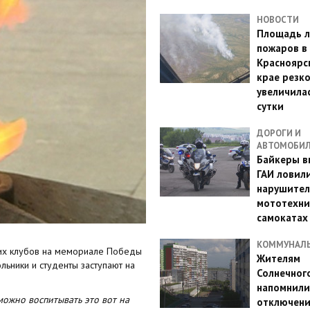
НОВОСТИ
Площадь л
пожаров в
Красноярс
крае резк
увеличилас
сутки
ДОРОГИ И
АВТОМОБИ
Байкеры в
ГАИ ловил
нарушител
мототехни
самокатах
КОММУНАЛ
ких клубов на мемориале Победы
Жителям
льники и студенты заступают на
Солнечног
напомнили
можно воспитывать это вот на
отключен