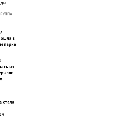
оды
ГРУППА
ая
рошла в
м парке
Х
ать из
ержали
о
а стала
ом