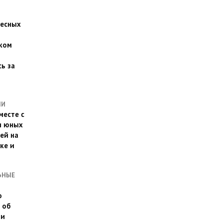
есных
ком
о
ь за
ЛИ
месте с
и юных
ей на
ке и
ЬНЫЕ
о
 об
ии