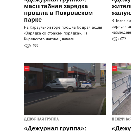
масштабная зарядка
жител
прошла в Покровском
жалую
парке
В Тихих З
вернули ш
На Караульной горе прошла бодрая акция
наблюден
«Зарядка со стражем порядка». На
Киренского наконец начали…
672
499
ДЕЖУРНАЯ ГРУППА
ДЕЖУРНАЯ
«Дежурная группа»:
«Дежу