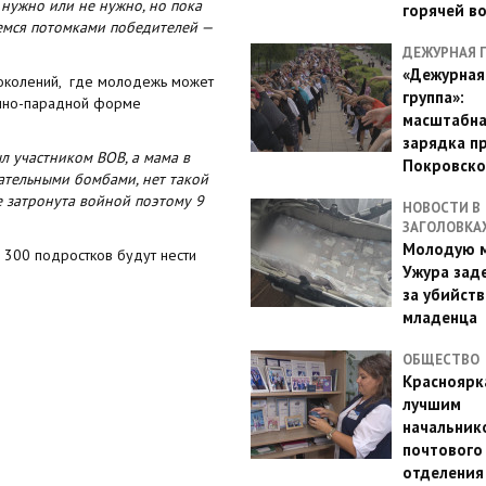
нужно или не нужно, но пока
горячей в
ляемся потомками победителей —
ДЕЖУРНАЯ 
«Дежурная
 поколений, где молодежь может
группа»:
нично-парадной форме
масштабн
зарядка п
л участником ВОВ, а мама в
Покровско
гательными бомбами, нет такой
е затронута войной поэтому 9
НОВОСТИ В
ЗАГОЛОВКА
Молодую м
 300 подростков будут нести
Ужура зад
за убийств
младенца
ОБЩЕСТВО
Красноярк
лучшим
начальник
почтового
отделения