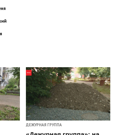
еня
кий
я
ДЕЖУРНАЯ ГРУППА
«Дежурная группа»: на