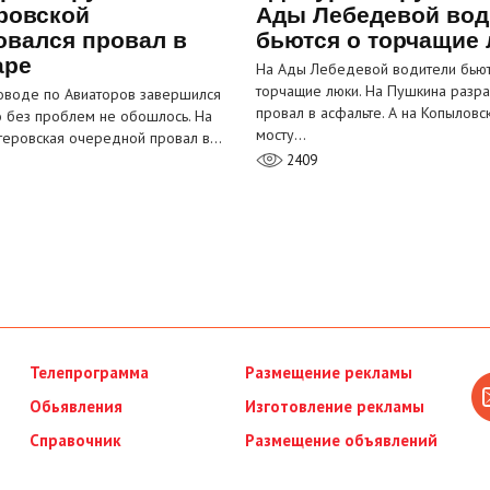
ровской
Ады Лебедевой вод
овался провал в
бьются о торчащие
аре
На Ады Лебедевой водители бьют
торчащие люки. На Пушкина разра
оводе по Авиаторов завершился
провал в асфальте. А на Копыловс
о без проблем не обошлось. На
мосту…
теровская очередной провал в…
2409
Телепрограмма
Размещение рекламы
Обьявления
Изготовление рекламы
Справочник
Размещение объявлений