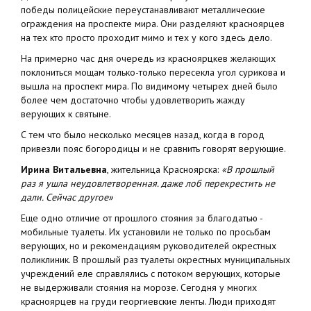
победы полицейские переустанавливают металлические
ограждения на проспекте мира. Они разделяют красноярцев
на тех кто просто проходит мимо и тех у кого здесь дело.
На примерно час дня очередь из красноярцкев желающих
поклониться мощам только-только пересекла угол сурикова и
вышла на проспект мира. По видимому четырех дней было
более чем достаточно чтобы удовлетворить жажду
верующих к святыне.
С тем что было несколько месяцев назад, когда в город
привезли пояс богородицы и не сравнить говорят верующие.
Ирина Витальевна
, жительница Красноярска:
«В прошлый
раз я ушла неудовлетворенная. даже лоб перекрестить не
дали. Сейчас другое»
Еще одно отличие от прошлого стояния за благодатью -
мобильные туалеты. Их установили не только по просьбам
верующих, но и рекомендациям руководителей окрестных
поликлиник. В прошлый раз туалеты окрестных муниципальных
учреждений еле справлялись с потоком верующих, которые
не выдерживали стояния на морозе. Сегодня у многих
красноярцев на груди георгиевские ленты. Люди приходят