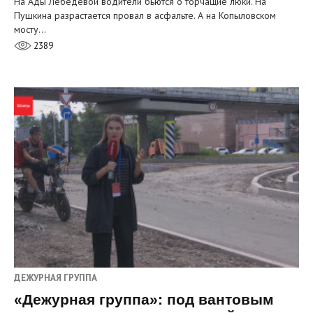
На Ады Лебедевой водители бьются о торчащие люки. На
Пушкина разрастается провал в асфальте. А на Копыловском
мосту…
2389
ДЕЖУРНАЯ ГРУППА
«Дежурная группа»: под вантовым