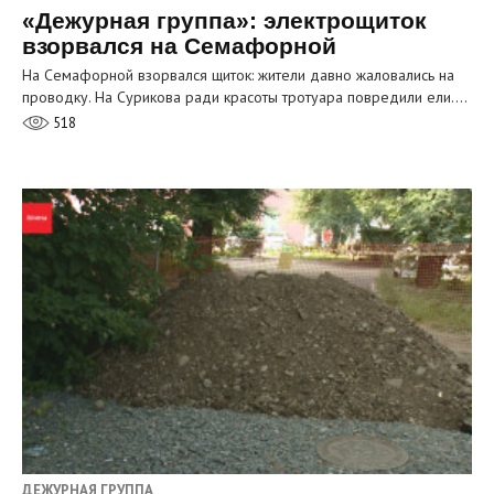
«Дежурная группа»: электрощиток
взорвался на Семафорной
На Семафорной взорвался щиток: жители давно жаловались на
проводку. На Сурикова ради красоты тротуара повредили ели.…
518
ДЕЖУРНАЯ ГРУППА