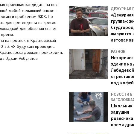
ая приемная кандидата на пост
ДЕЖУРНАЯ 
емной любой желающий сможет
«Дежурная
просам и проблемам ЖКХ. По
группа»: ж
ть для претендента на кресло
Студгород
площадкой для общения станет
жалуются 
 время.
автохамов
на на проспекте Красноярский
40-23. «Я буду сам проводить
РАЗНОЕ
й Красноярска должен происходить
Историчес
ода Эдхам Акбулатов.
здание на
Лебедево
отреставр
под кофе
НОВОСТИ В
ЗАГОЛОВКА
Школьник 
задушил
ровесника
время дра