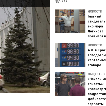
233
НОВОСТИ
Главный
свидетель
экс-мэра
Логинова
появился в
НОВОСТИ
АЗС в Кра
заподозри
картельно
сговоре
ОБЩЕСТВО
«Начали м
сливать»:
красноярс
подросток
добиваетс
зарплаты