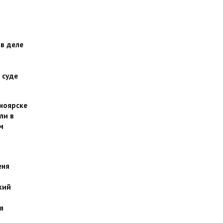
 в деле
 суде
сноярске
ли в
м
еня
кий
я