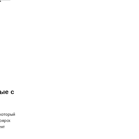
ые с
 который
оярск
ент