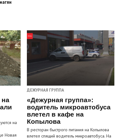
нагян
ДЕЖУРНАЯ ГРУППА
 на
«Дежурная группа»:
пали
водитель микроавтобуса
влетел в кафе на
Копылова
уются на
В ресторан быстрого питания на Копылова
це Новая
влетел спящий водитель микроавтобуса. На