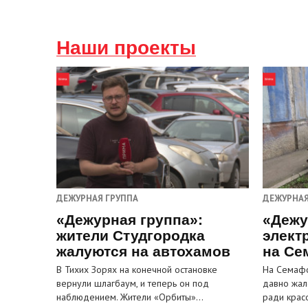
Наши проекты
ДЕЖУРНАЯ ГРУППА
ДЕЖУРНАЯ
«Дежурная группа»:
«Дежу
жители Студгородка
элект
жалуются на автохамов
на Се
В Тихих Зорях на конечной остановке
На Семафо
вернули шлагбаум, и теперь он под
давно жал
наблюдением. Жители «Орбиты»…
ради крас