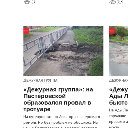
57
319
ДЕЖУРНАЯ ГРУППА
ДЕЖУРНАЯ
«Дежурная группа»: на
«Дежу
Пастеровской
Ады Л
образовался провал в
бьютс
тротуаре
На Ады Ле
торчащие 
На путепроводе по Авиаторов завершился
провал в 
ремонт. Но без проблем не обошлось. На
мосту…