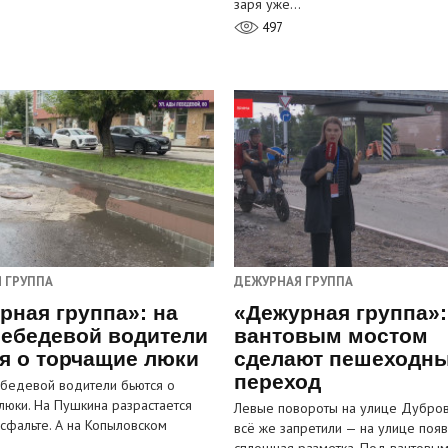
заря уже…
497
 ГРУППА
ДЕЖУРНАЯ ГРУППА
рная группа»: на
«Дежурная группа»:
ебедевой водители
вантовым мостом
я о торчащие люки
сделают пешеходн
переход
бедевой водители бьются о
люки. На Пушкина разрастается
Левые повороты на улице Дубров
асфальте. А на Копыловском
всё же запретили — на улице появ