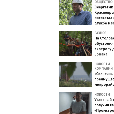
ОБЩЕСТВО
Энергетик
Красноярс
рассказал 
службе в з
РАЗНОЕ
На Столба
обустроил
экотропу 
Ермака
НОВОСТИ
КОМПАНИЙ
«Солнечный
преимущес
микрорай
НОВОСТИ
Условный 
получил гл
«Промстро