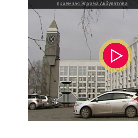
приемная Эдхама Акбулатова