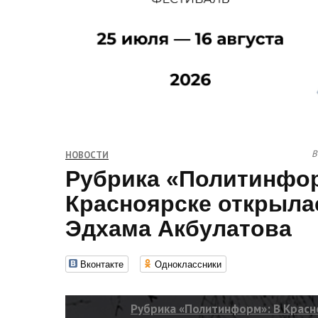
В
НОВОСТИ
Рубрика «Политинфо
Красноярске открыла
Эдхама Акбулатова
Вконтакте
Одноклассники
Рубрика «Политинформ»: В Красн