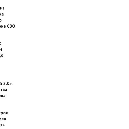
 из
ка
о
оне СВО
х
и
до
 2.0»:
тва
она
срок
ава
я»