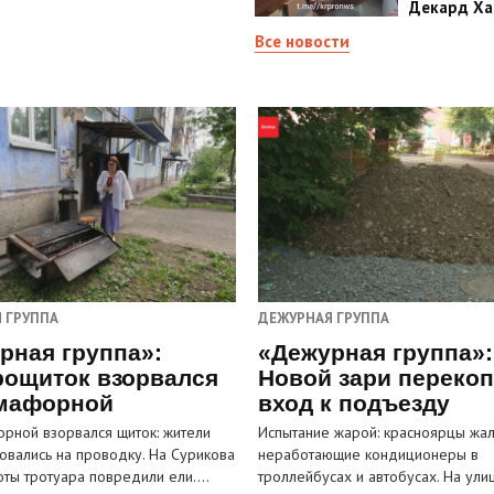
Декард Ха
Все новости
 ГРУППА
ДЕЖУРНАЯ ГРУППА
рная группа»:
«Дежурная группа»:
рощиток взорвался
Новой зари переко
мафорной
вход к подъезду
рной взорвался щиток: жители
Испытание жарой: красноярцы жал
овались на проводку. На Сурикова
неработающие кондиционеры в
оты тротуара повредили ели.…
троллейбусах и автобусах. На ули