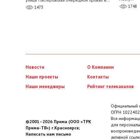
улице Пастеровская очередной провал в…
1748
1473
Новости
О Компании
Наши проекты
Контакты
Наши менеджеры
Рейтинг телеканалов
Официальный с
ОГРН 1022402
Вся информаци
©2001–2026 Прима (ООО «ТРК
для персональ
Прима-ТВ») г.Красноярск;
воспроизведен
Написать нам письмо
активной ссылк