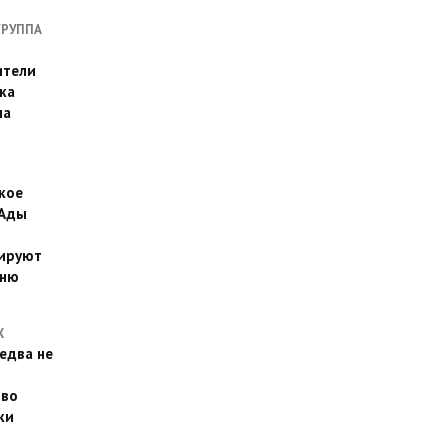
ГРУППА
ители
ка
на
кое
 Ады
й
ируют
йню
Х
едва не
 во
ки