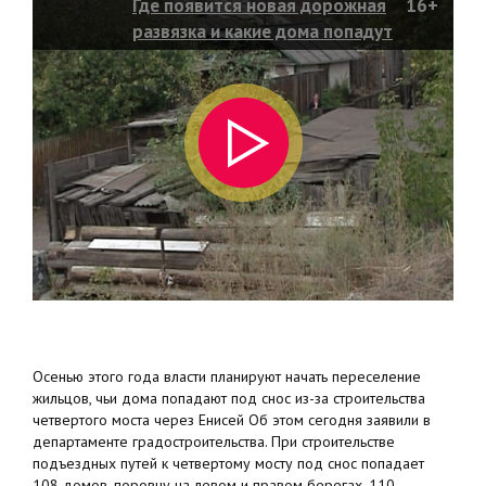
Где появится новая дорожная
16+
развязка и какие дома попадут
под снос?
Осенью этого года власти планируют начать переселение
жильцов, чьи дома попадают под снос из-за строительства
четвертого моста через Енисей Об этом сегодня заявили в
департаменте градостроительства. При строительстве
подъездных путей к четвертому мосту под снос попадает
108 домов, поровну на левом и правом берегах. 110