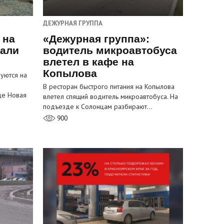
ДЕЖУРНАЯ ГРУППА
 на
«Дежурная группа»:
пали
водитель микроавтобуса
влетел в кафе на
Копылова
уются на
В ресторан быстрого питания на Копылова
це Новая
влетел спящий водитель микроавтобуса. На
подъезде к Солонцам разбирают…
900