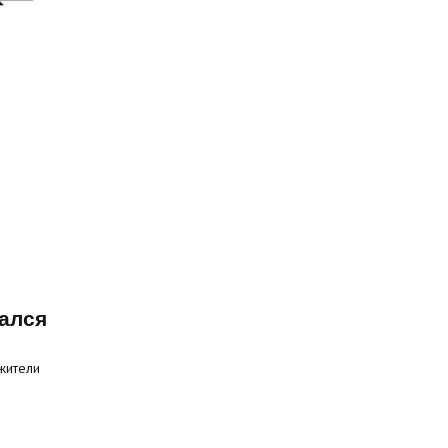
ался
жители