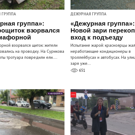
 ГРУППА
ДЕЖУРНАЯ ГРУППА
рная группа»:
«Дежурная группа»:
рощиток взорвался
Новой зари переко
мафорной
вход к подъезду
рной взорвался щиток: жители
Испытание жарой: красноярцы жал
овались на проводку. На Сурикова
неработающие кондиционеры в
оты тротуара повредили ели.…
троллейбусах и автобусах. На ули
заря уже…
651