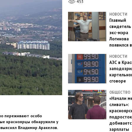
453
НОВОСТИ
Главный
свидетель
экс-мэра
Логинова
появился в
НОВОСТИ
АЗС в Кра
заподозри
картельно
сговоре
ОБЩЕСТВО
«Начали м
сливать»:
красноярс
ело переживают особо
подросток
вые красноярцы обнаружили у
добиваетс
 выяснял Владимир Аракелов.
зарплаты