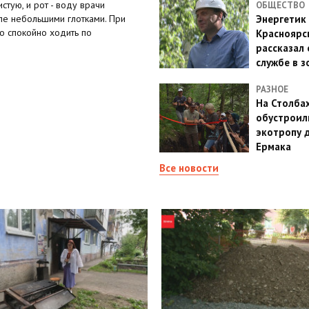
стую, и рот - воду врачи
ОБЩЕСТВО
рле небольшими глотками. При
Энергетик
о спокойно ходить по
Красноярс
рассказал 
службе в з
РАЗНОЕ
На Столба
обустроил
экотропу 
Ермака
Все новости