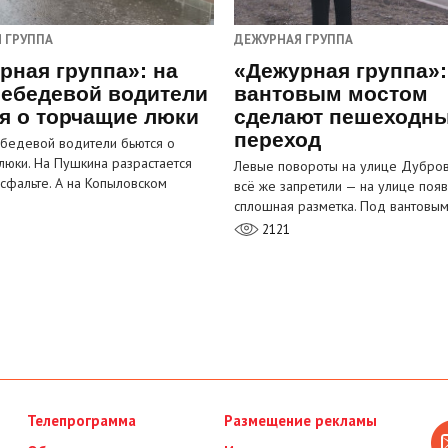
 ГРУППА
ДЕЖУРНАЯ ГРУППА
рная группа»: на
«Дежурная группа»:
ебедевой водители
вантовым мостом
я о торчащие люки
сделают пешеходн
переход
бедевой водители бьются о
люки. На Пушкина разрастается
Левые повороты на улице Дубров
асфальте. А на Копыловском
всё же запретили — на улице появ
сплошная разметка. Под вантовы
2121
Телепрограмма
Размещение рекламы