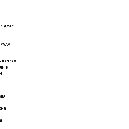
 в деле
 суде
сноярске
ли в
м
еня
кий
я