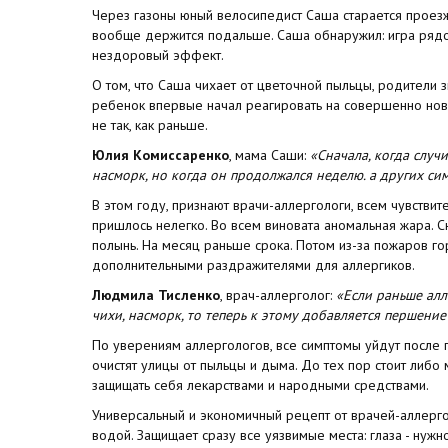
Через газоны юный велосипедист Саша старается проезж
вообще держится подальше. Саша обнаружил: игра рядо
нездоровый эффект.
О том, что Саша чихает от цветочной пыльцы, родители зн
ребенок впервые начал реагировать на совершенно нов
не так, как раньше.
Юлия Комиссаренко
, мама Саши:
«Сначала, когда случи
насморк, но когда он продолжался неделю. а других си
В этом году, признают врачи-аллергологи, всем чувстви
пришлось нелегко. Во всем виновата аномальная жара. С
полынь. На месяц раньше срока. Потом из-за пожаров г
дополнительными раздражителями для аллергиков.
Людмила Тисленко
, врач-аллерголог:
«Если раньше алл
чихи, насморк, то теперь к этому добавляется першение
По уверениям аллергологов, все симптомы уйдут после
очистят улицы от пыльцы и дыма. До тех пор стоит либо
защищать себя лекарствами и народными средствами.
Универсальный и экономичный рецепт от врачей-аллерго
водой. Защищает сразу все уязвимые места: глаза - нуж