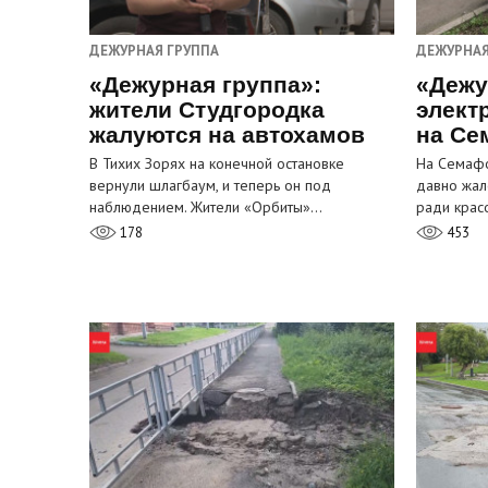
ДЕЖУРНАЯ ГРУППА
ДЕЖУРНАЯ
«Дежурная группа»:
«Дежу
жители Студгородка
элект
жалуются на автохамов
на Се
В Тихих Зорях на конечной остановке
На Семафо
вернули шлагбаум, и теперь он под
давно жал
наблюдением. Жители «Орбиты»…
ради крас
178
453