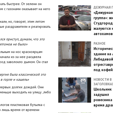
ать быстрее. От зелени он
ДЕЖУРНАЯ 
м с газонами оказывает на него
«Дежурная
группа»: ж
али, но, говорят, этим летом
Студгород
ые раздражители и реагировать
жалуются 
автохамов
лся приступ, думали, что это
РАЗНОЕ
мптомов не было»
Историчес
тельным на нос красноярцам
здание на
начала из-за нее расцвела
Лебедево
ород заволокло дымом. Он стал
отреставр
под кофе
ергия была классической это
 в горле и кашель»
НОВОСТИ В
ЗАГОЛОВКА
 первых долгих дождей. Они
Школьник 
 меньше выходить на улицу ,либо
задушил
ровесника
логов пластиковая бутылка с
время дра
но лишь время от времени