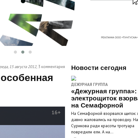
реда, 15 августа 2012,
3 комментария
Новости сегодня
 особенная
ДЕЖУРНАЯ ГРУППА
«Дежурная группа»:
электрощиток взорв
на Семафорной
16+
На Семафорной взорвался щиток: 
давно жаловались на проводку. На
Сурикова ради красоты тротуара
повредили ели. А на…