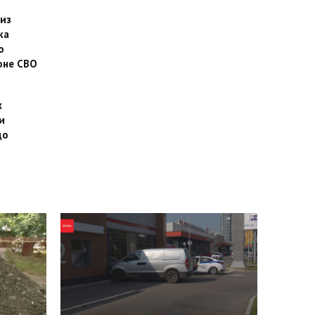
 из
ка
о
оне СВО
х
и
до