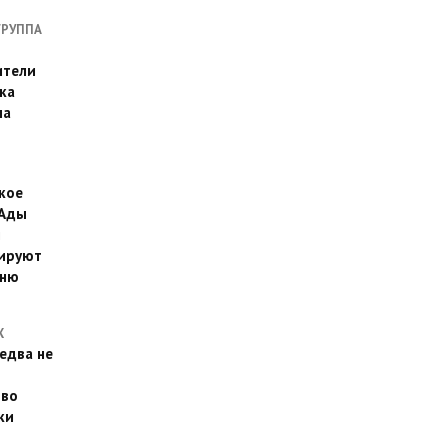
ГРУППА
ители
ка
на
кое
 Ады
й
ируют
йню
Х
едва не
 во
ки