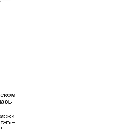
рском
лась
оярском
 треть —
на…