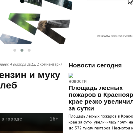
верг, 4 октября 2012,
2 комментария
Новости сегодня
ензин и муку
НОВОСТИ
хлеб
Площадь лесных
пожаров в Красноя
крае резко увеличи
за сутки
Площадь лесных пожаров в Красн
у в городе
16+
крае за сутки увеличилась почти на
до 372 тысяч гектаров. Несмотря 