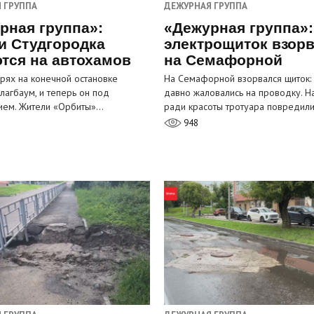
 ГРУППА
ДЕЖУРНАЯ ГРУППА
рная группа»:
«Дежурная группа»:
и Студгородка
электрощиток взор
тся на автохамов
на Семафорной
орях на конечной остановке
На Семафорной взорвался щиток:
лагбаум, и теперь он под
давно жаловались на проводку. Н
ием. Жители «Орбиты»…
ради красоты тротуара повредил
948