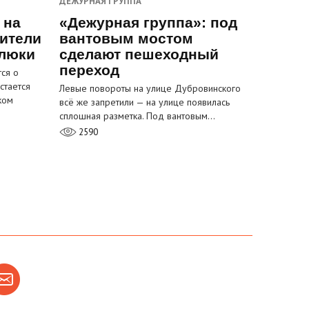
ДЕЖУРНАЯ ГРУППА
 на
«Дежурная группа»: под
ители
вантовым мостом
 люки
сделают пешеходный
переход
ся о
стается
Левые повороты на улице Дубровинского
ком
всё же запретили — на улице появилась
сплошная разметка. Под вантовым…
2590