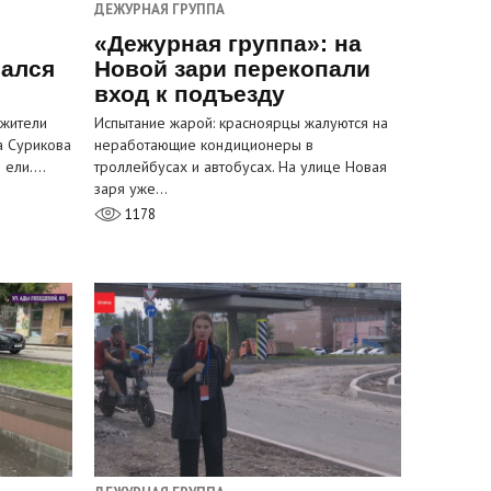
ДЕЖУРНАЯ ГРУППА
«Дежурная группа»: на
вался
Новой зари перекопали
вход к подъезду
 жители
Испытание жарой: красноярцы жалуются на
а Сурикова
неработающие кондиционеры в
и ели.…
троллейбусах и автобусах. На улице Новая
заря уже…
1178