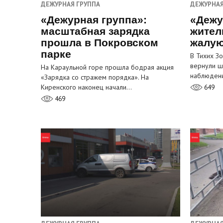
ДЕЖУРНАЯ ГРУППА
ДЕЖУРНАЯ
«Дежурная группа»:
«Дежу
масштабная зарядка
жител
прошла в Покровском
жалую
парке
В Тихих З
вернули ш
На Караульной горе прошла бодрая акция
наблюден
«Зарядка со стражем порядка». На
Киренского наконец начали…
649
469