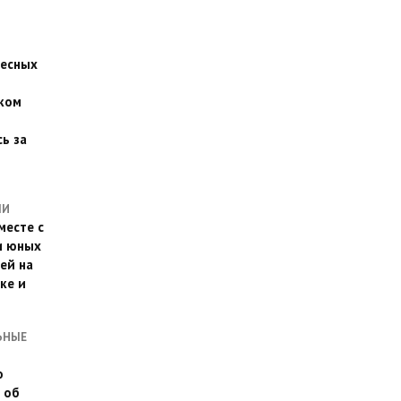
есных
ком
о
ь за
ЛИ
месте с
и юных
ей на
ке и
ЬНЫЕ
о
 об