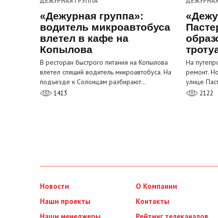
ДЕЖУРНАЯ ГРУППА
ДЕЖУРНАЯ
«Дежурная группа»:
«Дежу
водитель микроавтобуса
Пасте
влетел в кафе на
образ
Копылова
троту
В ресторан быстрого питания на Копылова
На путепр
влетел спящий водитель микроавтобуса. На
ремонт. Н
подъезде к Солонцам разбирают…
улице Пас
1413
2122
Новости
О Компании
Наши проекты
Контакты
Наши менеджеры
Рейтинг телеканалов