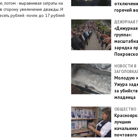
е, потом - выравнивая затраты на
отключен
 в сторону увеличения дважды. И
горячей в
есять рублей -почти до 17 рублей
ДЕЖУРНАЯ 
«Дежурная
группа»:
масштабн
зарядка п
Покровско
НОВОСТИ В
ЗАГОЛОВКА
Молодую м
Ужура зад
за убийств
младенца
ОБЩЕСТВО
Красноярк
лучшим
начальник
почтового