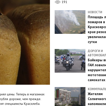
191
НОВОСТИ
Площадь л
пожаров в
Красноярс
крае резк
увеличилас
сутки
ДОРОГИ И
АВТОМОБИ
Байкеры в
ГАИ ловил
нарушител
мототехни
самокатах
КОММУНАЛ
Жителям
нял цены. Теперь в магазинах
Солнечног
 рубля дороже, чем прежде.
рят специалисты Красхлеба.
напомнили