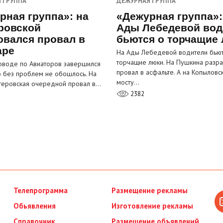
 ГРУППА
ДЕЖУРНАЯ ГРУППА
рная группа»: на
«Дежурная группа»:
ровской
Ады Лебедевой вод
овался провал в
бьются о торчащие
аре
На Ады Лебедевой водители бьют
торчащие люки. На Пушкина разра
оводе по Авиаторов завершился
провал в асфальте. А на Копыловс
о без проблем не обошлось. На
мосту…
теровская очередной провал в…
2382
Телепрограмма
Размещение рекламы
Обьявления
Изготовление рекламы
Справочник
Размещение объявлений