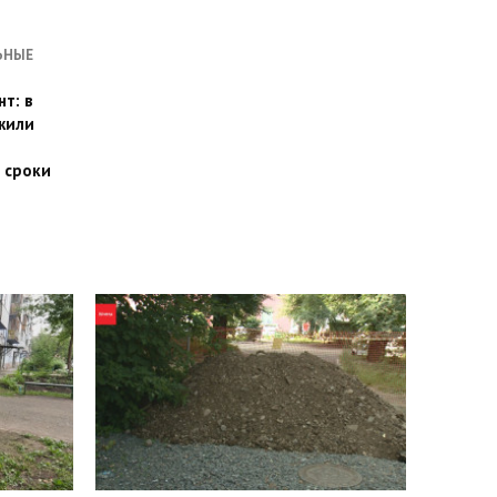
ЬНЫЕ
т: в
жили
 сроки