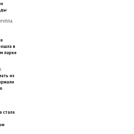
ии
оды
ГРУППА
ая
рошла в
м парке
Х
ать из
ержали
о
а стала
ом