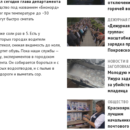
ал сегодня глава департамента
отключен
едство под названием «Бионорд»
горячей в
нег при температуре до −30
гут быстро сметать
ДЕЖУРНАЯ 
«Дежурная
группа»:
 соли раз в 5. Есть у
масштабн
оторых городах водители
зарядка п
стекол, снижая видимость до ноля,
Покровско
ортит обувь. Пока наши службы —
ву, экспериментов в городском
НОВОСТИ В
нта. Он собирается бороться и с
ЗАГОЛОВКА
ых водоотводов, и с пылью в
Молодую м
дороги и выметать сор.
Ужура зад
за убийств
младенца
ОБЩЕСТВО
Красноярк
лучшим
начальник
почтового