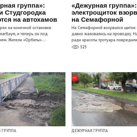
рная группа»:
«Дежурная группа»:
и Студгородка
электрощиток взор
тся на автохамов
на Семафорной
орях на конечной остановке
На Семафорной взорвался щиток:
лагбаум, и теперь он под
давно жаловались на проводку. Н
ием. Жители «Орбиты»…
ради красоты тротуара повредил
525
 ГРУППА
ДЕЖУРНАЯ ГРУППА