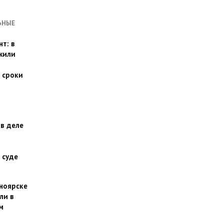
ЬНЫЕ
т: в
жили
 сроки
 в деле
 суде
сноярске
ли в
м