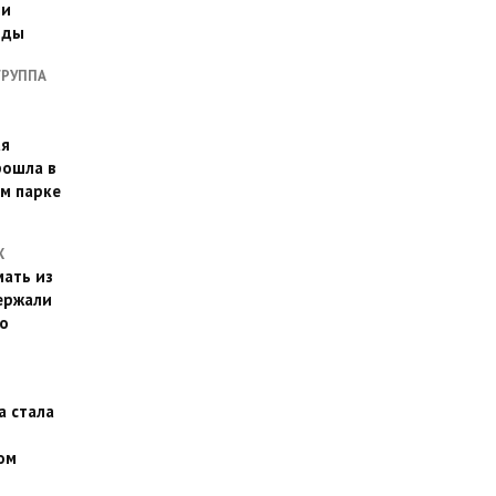
ии
оды
ГРУППА
ая
рошла в
м парке
Х
ать из
ержали
о
а стала
ом