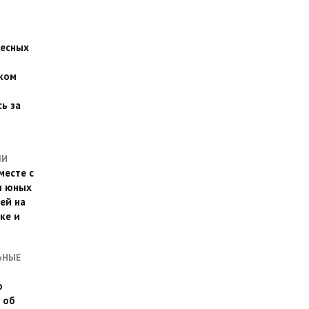
есных
ком
о
ь за
ЛИ
месте с
и юных
ей на
ке и
ЬНЫЕ
о
 об