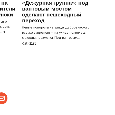
 на
«Дежурная группа»: под
ители
вантовым мостом
 люки
сделают пешеходный
переход
ся о
стается
Левые повороты на улице Дубровинского
ком
всё же запретили — на улице появилась
сплошная разметка. Под вантовым…
2185