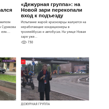
«Дежурная группа»: на
вался
Новой зари перекопали
вход к подъезду
 жители
Испытание жарой: красноярцы жалуются на
а Сурикова
неработающие кондиционеры в
и ели.…
троллейбусах и автобусах. На улице Новая
заря уже…
730
ДЕЖУРНАЯ ГРУППА