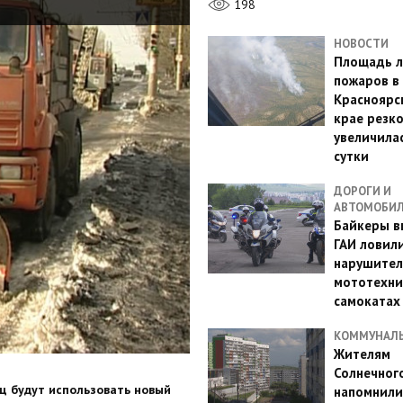
198
НОВОСТИ
Площадь л
пожаров в
Красноярс
крае резк
увеличилас
сутки
ДОРОГИ И
АВТОМОБИ
Байкеры в
ГАИ ловил
нарушител
мототехни
самокатах
КОММУНАЛ
Жителям
Солнечног
иц будут использовать новый
напомнили