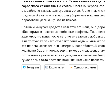
реагент вместо песка и соли. Такое заявление сдел
городского хозяйства.
По словам Олега Гончерова, ср
разработано как раз для суровых условий, оно плавит с
градусов. А значит — и в морозы уборочные машины смо
образовавшуюся кашу. Это из плюсов.
Большим минусом средства является его цена, оно дороже
«Бионорда» и некоторые побочные эффекты. Так, в нек
жалуются, что грязь после него не смывается с лобовых 
а на тротуарах от него страдают пешеходы — химикат п
это не останавливает, они намерены попробовать. К сло
хозяйстве будет много, заверил руководитель департаме
огромными лужами во время дождей — с помощью быстр
сухое время года, заставив подчиненных чаще поливать 
Telegram
Вконтакте
Одноклассники