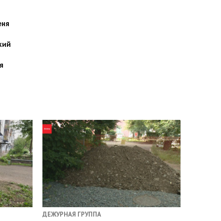
еня
кий
я
ДЕЖУРНАЯ ГРУППА