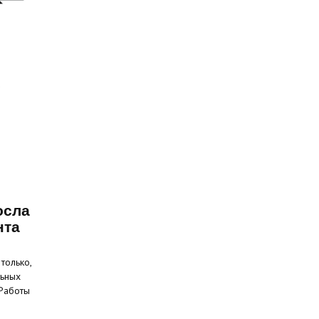
осла
нта
только,
льных
 Работы