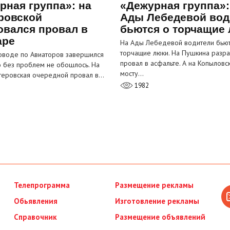
рная группа»: на
«Дежурная группа»:
ровской
Ады Лебедевой вод
овался провал в
бьются о торчащие
аре
На Ады Лебедевой водители бьют
торчащие люки. На Пушкина разра
оводе по Авиаторов завершился
провал в асфальте. А на Копыловс
о без проблем не обошлось. На
мосту…
теровская очередной провал в…
1982
Телепрограмма
Размещение рекламы
Обьявления
Изготовление рекламы
Справочник
Размещение объявлений