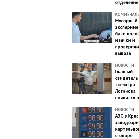
отделения
КОММУНАЛ
Мусорный
эксперимен
баки поло
маячки и
проверили
вывоза
НОВОСТИ
Главный
свидетель
экс-мэра
Логинова
появился в
НОВОСТИ
АЗС в Кра
заподозри
картельно
сговоре