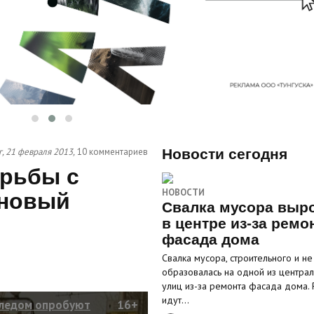
, 21 февраля 2013,
10 комментариев
Новости сегодня
орьбы с
НОВОСТИ
 новый
Свалка мусора выр
в центре из-за ремо
фасада дома
Свалка мусора, строительного и не 
образовалась на одной из центра
улиц из-за ремонта фасада дома.
идут…
оледом опробуют
16+