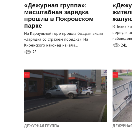
«Дежурная группа»:
«Дежу
масштабная зарядка
жител
прошла в Покровском
жалую
парке
В Тихих З
вернули ш
На Караульной горе прошла бодрая акция
наблюден
«Зарядка со стражем порядка». На
Киренского наконец начали…
241
28
ДЕЖУРНАЯ ГРУППА
ДЕЖУРНАЯ