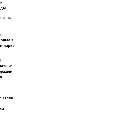
ии
оды
ГРУППА
ая
рошла в
м парке
Х
ать из
ержали
о
а стала
ом