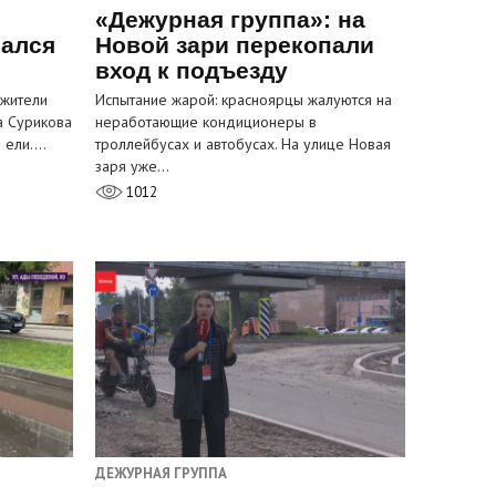
«Дежурная группа»: на
вался
Новой зари перекопали
вход к подъезду
 жители
Испытание жарой: красноярцы жалуются на
а Сурикова
неработающие кондиционеры в
и ели.…
троллейбусах и автобусах. На улице Новая
заря уже…
1012
ДЕЖУРНАЯ ГРУППА