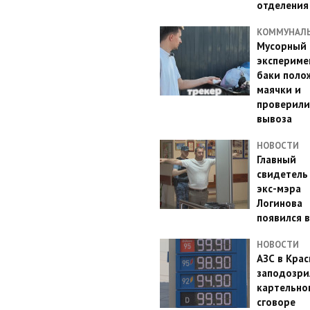
отделения
КОММУНАЛ
Мусорный
эксперимен
баки поло
маячки и
проверили
вывоза
НОВОСТИ
Главный
свидетель
экс-мэра
Логинова
появился в
НОВОСТИ
АЗС в Кра
заподозри
картельно
сговоре