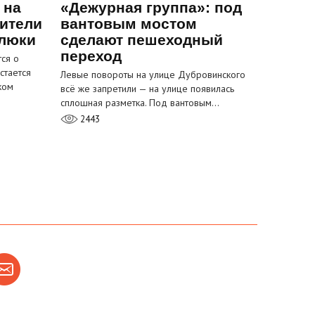
 на
«Дежурная группа»: под
ители
вантовым мостом
 люки
сделают пешеходный
переход
ся о
стается
Левые повороты на улице Дубровинского
ком
всё же запретили — на улице появилась
сплошная разметка. Под вантовым…
2443