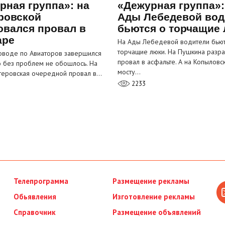
рная группа»: на
«Дежурная группа»:
ровской
Ады Лебедевой вод
овался провал в
бьются о торчащие
аре
На Ады Лебедевой водители бьют
торчащие люки. На Пушкина разра
оводе по Авиаторов завершился
провал в асфальте. А на Копыловс
о без проблем не обошлось. На
мосту…
теровская очередной провал в…
2233
Телепрограмма
Размещение рекламы
Обьявления
Изготовление рекламы
Справочник
Размещение объявлений