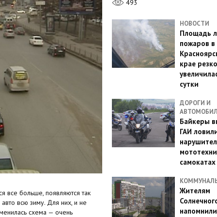
493
НОВОСТИ
Площадь л
пожаров в
Красноярс
крае резк
увеличилас
сутки
ДОРОГИ И
АВТОМОБИ
Байкеры в
ГАИ ловил
нарушител
мототехни
самокатах
КОММУНАЛ
Жителям
я все больше, появляются так
Солнечног
авто всю зиму. Для них, и не
напомнили
зменилась схема — очень