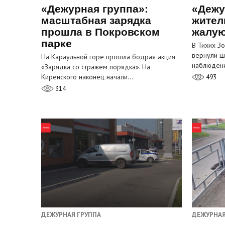
«Дежурная группа»:
«Дежу
масштабная зарядка
жител
прошла в Покровском
жалую
парке
В Тихих З
вернули ш
На Караульной горе прошла бодрая акция
наблюден
«Зарядка со стражем порядка». На
Киренского наконец начали…
493
314
ДЕЖУРНАЯ ГРУППА
ДЕЖУРНАЯ