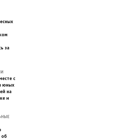
есных
ком
о
ь за
ЛИ
месте с
и юных
ей на
ке и
ЬНЫЕ
о
 об