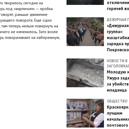
отключен
то творилось сегодня на
горячей в
перь под «кирпичом» — пробка
 говорят, раньше движение
ДЕЖУРНАЯ 
едующего поворота. Еще одно
«Дежурная
 там теперь нельзя повернуть на
группа»:
ичего не изменилось. Зато возле
ерь поворачивают на набережную,
масштабн
зарядка п
Покровско
НОВОСТИ В
ЗАГОЛОВКА
Молодую м
Ужура зад
за убийств
младенца
ОБЩЕСТВО
Красноярк
лучшим
начальник
почтового