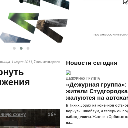
тница, 1 марта 2013,
7 комментариев
Новости сегодня
рнуть
ДЕЖУРНАЯ ГРУППА
ижения
«Дежурная группа»:
жители Студгородка
жалуются на автоха
В Тихих Зорях на конечной остано
вернули шлагбаум, и теперь он по
ычную схему
16+
наблюдением. Жители «Орбиты» ж
на…