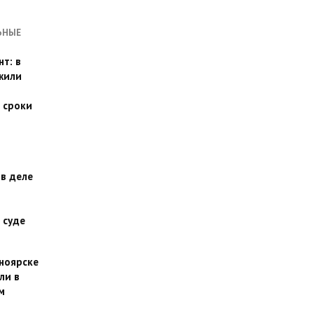
ЬНЫЕ
т: в
жили
 сроки
 в деле
 суде
сноярске
ли в
м