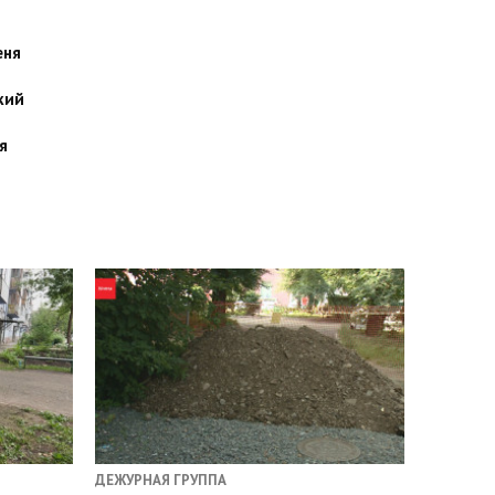
еня
кий
я
ДЕЖУРНАЯ ГРУППА