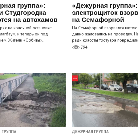
рная группа»:
«Дежурная группа»:
и Студгородка
электрощиток взор
тся на автохамов
на Семафорной
орях на конечной остановке
На Семафорной взорвался щиток:
лагбаум, и теперь он под
давно жаловались на проводку. Н
ием. Жители «Орбиты»…
ради красоты тротуара повредил
794
 ГРУППА
ДЕЖУРНАЯ ГРУППА