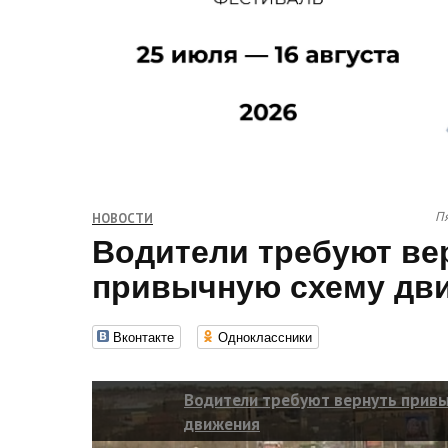
Пя
НОВОСТИ
Водители требуют ве
привычную схему дв
Вконтакте
Одноклассники
Водители требуют вернуть прив
движения