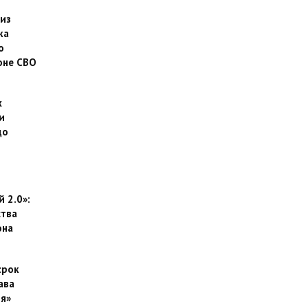
 из
ка
о
оне СВО
х
и
до
 2.0»:
тва
она
срок
ава
я»