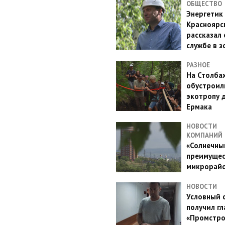
ОБЩЕСТВО
Энергетик
Красноярс
рассказал 
службе в з
РАЗНОЕ
На Столба
обустроил
экотропу 
Ермака
НОВОСТИ
КОМПАНИЙ
«Солнечный
преимущес
микрорай
НОВОСТИ
Условный 
получил гл
«Промстро