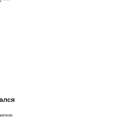
ался
жители