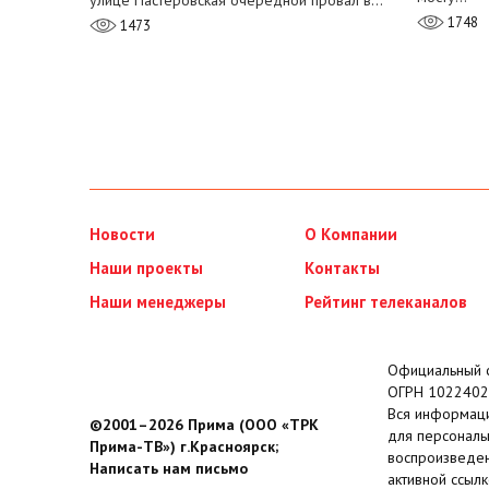
улице Пастеровская очередной провал в…
1748
1473
Новости
О Компании
Наши проекты
Контакты
Наши менеджеры
Рейтинг телеканалов
Официальный с
ОГРН 1022402
Вся информаци
©2001–2026 Прима (ООО «ТРК
для персональ
Прима-ТВ») г.Красноярск;
воспроизведен
Написать нам письмо
активной ссылк