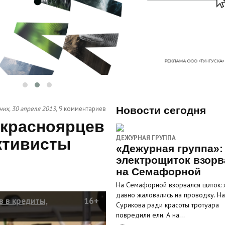
ник, 30 апреля 2013,
9 комментариев
Новости сегодня
 красноярцев
ДЕЖУРНАЯ ГРУППА
ктивисты
«Дежурная группа»:
электрощиток взорв
на Семафорной
На Семафорной взорвался щиток: 
давно жаловались на проводку. На
 в кредиты,
16+
Сурикова ради красоты тротуара
повредили ели. А на…