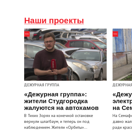
Наши проекты
ДЕЖУРНАЯ ГРУППА
ДЕЖУРНАЯ
«Дежурная группа»:
«Дежу
жители Студгородка
элект
жалуются на автохамов
на Се
В Тихих Зорях на конечной остановке
На Семафо
вернули шлагбаум, и теперь он под
давно жал
наблюдением. Жители «Орбиты»…
ради крас