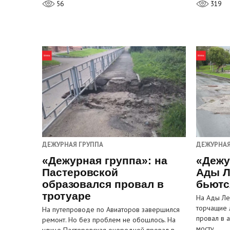
56
319
ДЕЖУРНАЯ ГРУППА
ДЕЖУРНАЯ
«Дежурная группа»: на
«Дежу
Пастеровской
Ады Л
образовался провал в
бьютс
тротуаре
На Ады Ле
торчащие 
На путепроводе по Авиаторов завершился
провал в 
ремонт. Но без проблем не обошлось. На
мосту…