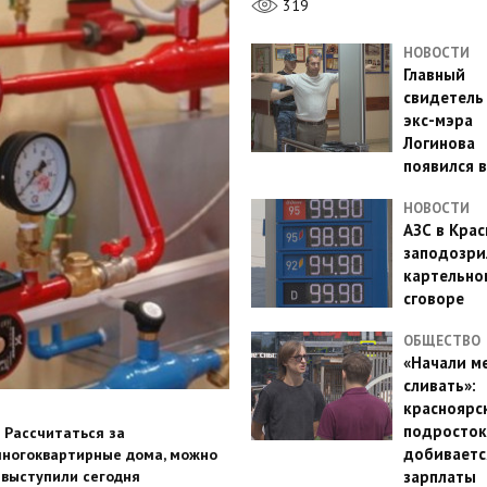
319
НОВОСТИ
Главный
свидетель
экс-мэра
Логинова
появился в
НОВОСТИ
АЗС в Кра
заподозри
картельно
сговоре
ОБЩЕСТВО
«Начали м
сливать»:
красноярс
подросток
 Рассчитаться за
добиваетс
многоквартирные дома, можно
 выступили сегодня
зарплаты