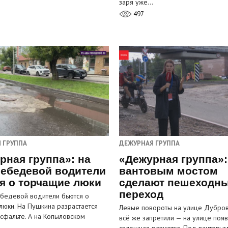
заря уже…
497
 ГРУППА
ДЕЖУРНАЯ ГРУППА
рная группа»: на
«Дежурная группа»:
ебедевой водители
вантовым мостом
я о торчащие люки
сделают пешеходн
переход
бедевой водители бьются о
люки. На Пушкина разрастается
Левые повороты на улице Дубров
асфальте. А на Копыловском
всё же запретили — на улице появ