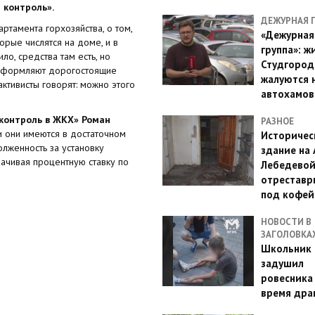
 контроль».
ДЕЖУРНАЯ 
ртамента горхозяйства, о том,
«Дежурная
орые числятся на доме, и в
группа»: ж
ло, средства там есть, но
Студгород
 оформляют дорогостоящие
жалуются 
активисты говорят: можно этого
автохамов
контроль в ЖКХ» Роман
РАЗНОЕ
ли они имеются в достаточном
Историчес
олженность за установку
здание на
ачивая процентную ставку по
Лебедево
отреставр
под кофе
НОВОСТИ В
ЗАГОЛОВКА
Школьник 
задушил
ровесника
время дра