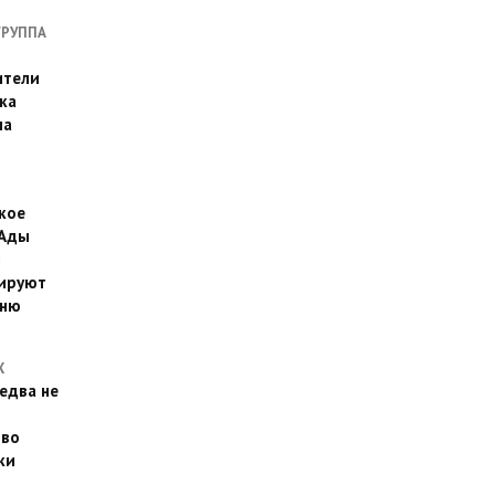
ГРУППА
ители
ка
на
кое
 Ады
й
ируют
йню
Х
едва не
 во
ки