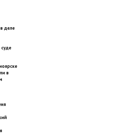
 в деле
 суде
сноярске
ли в
м
еня
кий
я