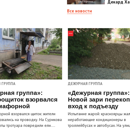
Декард Ха
Все новости
 ГРУППА
ДЕЖУРНАЯ ГРУППА
рная группа»:
«Дежурная группа»:
рощиток взорвался
Новой зари переко
мафорной
вход к подъезду
рной взорвался щиток: жители
Испытание жарой: красноярцы жал
овались на проводку. На Сурикова
неработающие кондиционеры в
оты тротуара повредили ели.…
троллейбусах и автобусах. На ули