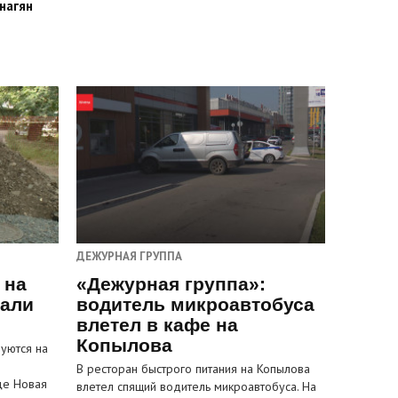
нагян
ДЕЖУРНАЯ ГРУППА
 на
«Дежурная группа»:
пали
водитель микроавтобуса
влетел в кафе на
Копылова
уются на
В ресторан быстрого питания на Копылова
це Новая
влетел спящий водитель микроавтобуса. На