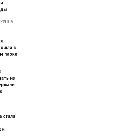
ии
оды
ГРУППА
ая
рошла в
м парке
Х
ать из
ержали
о
а стала
ом