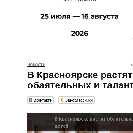
П
НОВОСТИ
В Красноярске растят
обаятельных и талан
Вконтакте
Одноклассники
В Красноярске растят обаятельн
детей