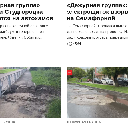
рная группа»:
«Дежурная группа»:
и Студгородка
электрощиток взор
тся на автохамов
на Семафорной
орях на конечной остановке
На Семафорной взорвался щиток:
лагбаум, и теперь он под
давно жаловались на проводку. Н
ием. Жители «Орбиты»…
ради красоты тротуара повредил
564
 ГРУППА
ДЕЖУРНАЯ ГРУППА