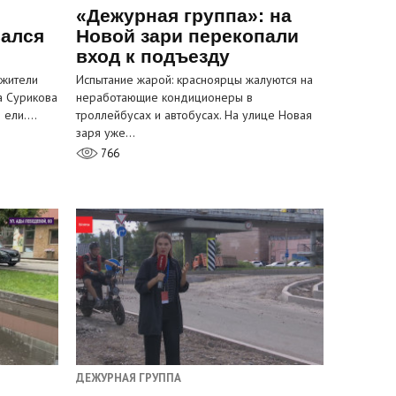
«Дежурная группа»: на
вался
Новой зари перекопали
вход к подъезду
 жители
Испытание жарой: красноярцы жалуются на
а Сурикова
неработающие кондиционеры в
и ели.…
троллейбусах и автобусах. На улице Новая
заря уже…
766
ДЕЖУРНАЯ ГРУППА