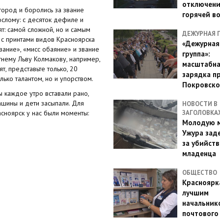
отключен
ород и боролись за звание
горячей в
ослому: с десяток дефиле и
т: самой сложной, но и самым
ДЕЖУРНАЯ 
 с принтами видов Красноярска
«Дежурная
вание», «мисс обаяние» и звание
группа»:
тнему Льву Колмакову, например,
масштабн
т, представьте только, 20
зарядка п
лько талантом, но и упорством.
Покровско
ы каждое утро вставали рано,
ашины и дети засыпали. Для
НОВОСТИ В
асноярск у нас были моменты:
ЗАГОЛОВКА
Молодую м
Ужура зад
за убийств
младенца
ОБЩЕСТВО
Красноярк
лучшим
начальник
почтового