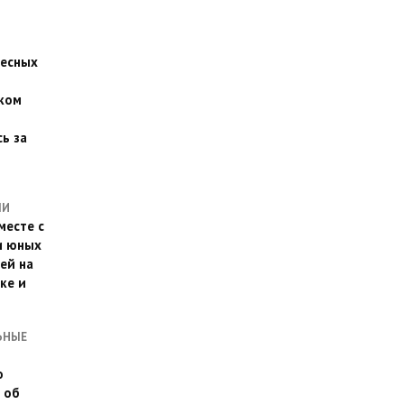
есных
ком
о
ь за
ЛИ
месте с
и юных
ей на
ке и
ЬНЫЕ
о
 об