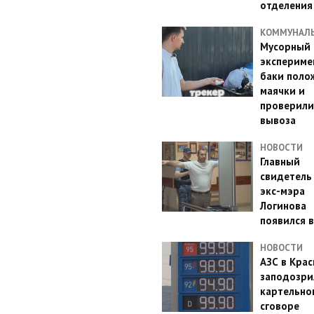
отделения
КОММУНАЛ
Мусорный
эксперимен
баки поло
маячки и
проверили
вывоза
НОВОСТИ
Главный
свидетель
экс-мэра
Логинова
появился в
НОВОСТИ
АЗС в Кра
заподозри
картельно
сговоре