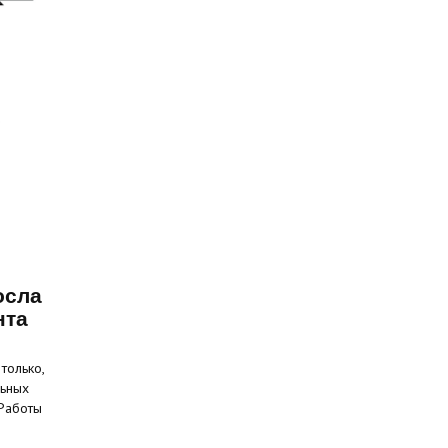
осла
нта
только,
льных
 Работы