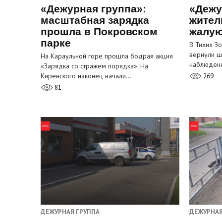
«Дежурная группа»:
«Дежу
масштабная зарядка
жител
прошла в Покровском
жалую
парке
В Тихих З
вернули ш
На Караульной горе прошла бодрая акция
наблюден
«Зарядка со стражем порядка». На
Киренского наконец начали…
269
81
ДЕЖУРНАЯ ГРУППА
ДЕЖУРНАЯ