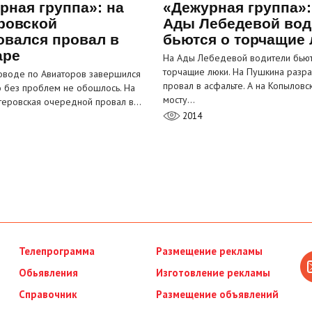
рная группа»: на
«Дежурная группа»:
ровской
Ады Лебедевой вод
овался провал в
бьются о торчащие
аре
На Ады Лебедевой водители бьют
торчащие люки. На Пушкина разра
оводе по Авиаторов завершился
провал в асфальте. А на Копыловс
о без проблем не обошлось. На
мосту…
теровская очередной провал в…
2014
Телепрограмма
Размещение рекламы
Обьявления
Изготовление рекламы
Справочник
Размещение объявлений