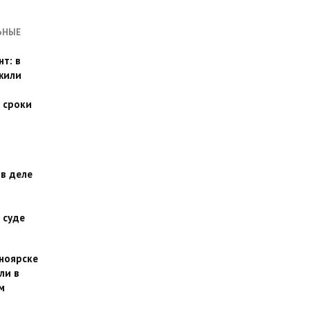
ЬНЫЕ
т: в
жили
 сроки
 в деле
 суде
сноярске
ли в
м