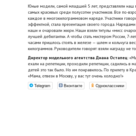
Юные модели, самой младшей 5 лет, представляли наш г
самых красивых среди полусотни участников. Все по-взр
каждое в многокилограммовом наряде. Участники говоря
эффектной, стала презентация своего города. Нарядами
наши и очаровали жюри. Наши взяли титулы «мисс очаро
лучшей дебютантки. А чтобы стать мистером России, 7-ле
часами пришлось стоять в железе — шлем и кольчуга веся
килограммов. Руководители говорят: взяли награду не то
Директор модельного агентства Диана Остапец
: «М
ехали на репетиции, проходили репетиции, садились в м
детей это так было. Но им понравилось. По прилету в Кр
«Мама, отвези в Москву, у вас тут очень холодно!»
Telegram
Вконтакте
Одноклассники