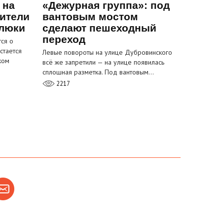
 на
«Дежурная группа»: под
ители
вантовым мостом
 люки
сделают пешеходный
переход
ся о
стается
Левые повороты на улице Дубровинского
ком
всё же запретили — на улице появилась
сплошная разметка. Под вантовым…
2217