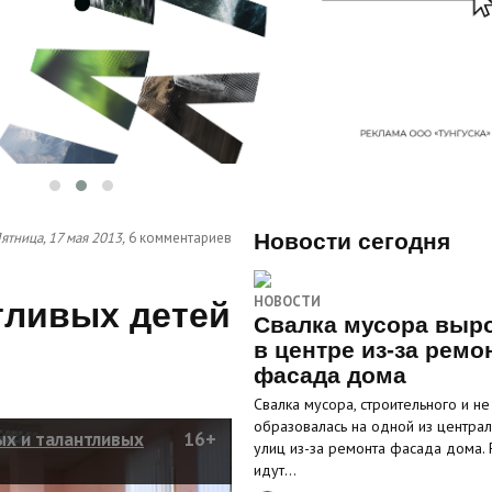
ятница, 17 мая 2013,
6 комментариев
Новости сегодня
НОВОСТИ
тливых детей
Свалка мусора выр
в центре из-за ремо
фасада дома
Свалка мусора, строительного и не 
образовалась на одной из центра
ых и талантливых
16+
улиц из-за ремонта фасада дома.
идут…