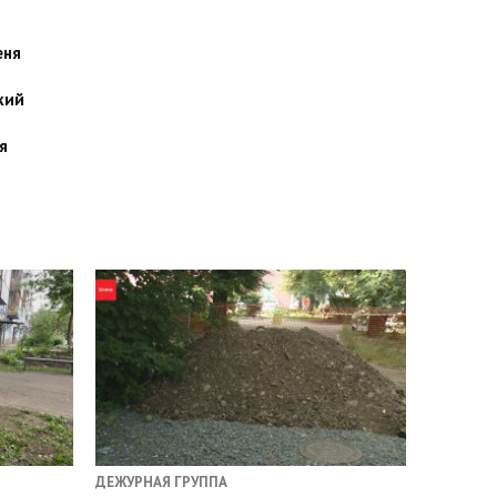
еня
кий
я
ДЕЖУРНАЯ ГРУППА