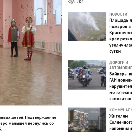
204
НОВОСТИ
Площадь л
пожаров в
Красноярс
крае резк
увеличилас
сутки
ДОРОГИ И
АВТОМОБИ
Байкеры в
ГАИ ловил
нарушител
мототехни
самокатах
КОММУНАЛ
Жителям
ливых детей. Подтверждение
Солнечног
веро малышей вернулись со
напомнили
.