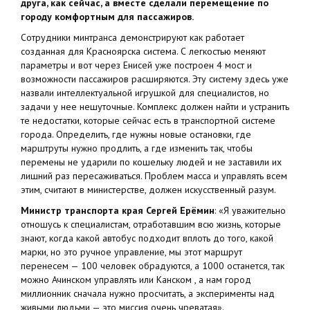
друга, как сейчас, а вместе сделали перемещение по
городу комфортным для пассажиров.
Сотрудники минтранса демонстрируют как работает
созданная для Красноярска система. С легкостью меняют
параметры и вот через Енисей уже построен 4 мост и
возможности пассажиров расширяются. Эту систему здесь уже
назвали интеллектуальной игрушкой для специалистов, но
задачи у нее нешуточные. Комплекс должен найти и устранить
те недостатки, которые сейчас есть в транспортной системе
города. Определить, где нужны новые остановки, где
марштруты нужно продлить, а где изменить так, чтобы
перемены не ударили по кошельку людей и не заставили их
лишний раз пересаживаться. Проблем масса и управлять всем
этим, считают в министерстве, должен искусственный разум.
Министр транспорта края Сергей Ерёмин
: «Я уважительно
отношусь к специалистам, отработавшим всю жизнь, которые
знают, когда какой автобус подходит вплоть до того, какой
марки, но это ручное управление, мы этот маршрут
перенесем — 100 человек обрадуются, а 1000 останется, так
можно Ачинском управлять или Канском , а нам город
миллионник сначала нужно просчитать, а эксперименты над
живыми людьми — это миссия очень чреватая».