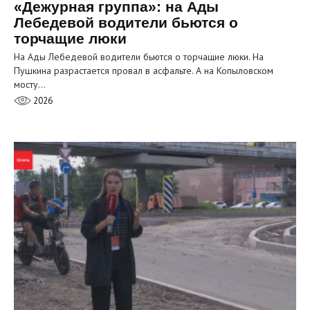
«Дежурная группа»: на Ады
Лебедевой водители бьются о
торчащие люки
На Ады Лебедевой водители бьются о торчащие люки. На
Пушкина разрастается провал в асфальте. А на Копыловском
мосту…
2026