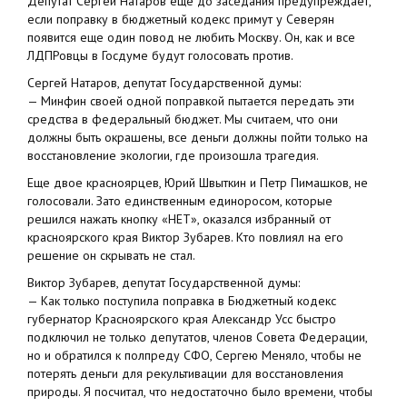
Депутат Сергей Натаров еще до заседания предупреждает,
если поправку в бюджетный кодекс примут у Северян
появится еще один повод не любить Москву. Он, как и все
ЛДПРовцы в Госдуме будут голосовать против.
Сергей Натаров, депутат Государственной думы:
— Минфин своей одной поправкой пытается передать эти
средства в федеральный бюджет. Мы считаем, что они
должны быть окрашены, все деньги должны пойти только на
восстановление экологии, где произошла трагедия.
Еще двое красноярцев, Юрий Швыткин и Петр Пимашков, не
голосовали. Зато единственным единоросом, которые
решился нажать кнопку «НЕТ», оказался избранный от
красноярского края Виктор Зубарев. Кто повлиял на его
решение он скрывать не стал.
Виктор Зубарев, депутат Государственной думы:
— Как только поступила поправка в Бюджетный кодекс
губернатор Красноярского края Александр Усс быстро
подключил не только депутатов, членов Совета Федерации,
но и обратился к полпреду СФО, Сергею Меняло, чтобы не
потерять деньги для рекультивации для восстановления
природы. Я посчитал, что недостаточно было времени, чтобы