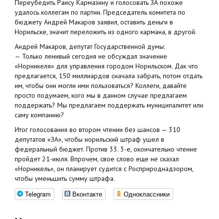
Переубедить Раису Кармазину и голосовать ЗА похоже
удалось коллегам по партии. Председатель комитета по
бюджету Андрей Макаров заявил, оставить деньги в
Норильске, значит переложить из одного кармана, в другой.
Андрей Макаров, депутат Государственной думы:
— Только ленивый сегодня не обсуждал значение
«Норникеля» для управления городом Норильском. Дак что
предлагается, 150 миллиардов сначала забрать, потом отдать
им, чтобы они могли ими пользоваться? Коллеги, давайте
просто подумаем, кого мы в данном случае предлагаем
поддержать? Мы предлагаем поддержать муниципалитет или
саму компанию?
Итог голосования во втором чтении без шансов — 310
депутатов «ЗА», чтобы норильский штраф ушел в
федеральный бюджет. Против 33. 3-е, окончательно чтение
пройдет 21-июля. Впрочем, свое слово еще не сказал
«Норникель», он планирует судится с Росприроднадзором,
чтобы уменьшить сумму штрафа.
Telegram
Вконтакте
Одноклассники