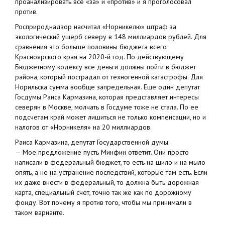
проанализировать все «за» и «против» и я проголосовал
против.
Росприроднадзор насчитал «Норникелю» штраф за
экологический ущерб северу в 148 миллиардов рублей. Для
сравнения это больше половины бюджета всего
Красноярского края на 2020-й год. По действующему
Бюджетному кодексу все деньги должны пойти в бюджет
района, который пострадал от техногенной катастрофы. Для
Норильска сумма вообще запредельная. Еще один депутат
Госдумы Раиса Кармазина, которая представляет интересы
северян в Москве, молчать в Госдуме тоже не стала. По ее
подсчетам край может лишиться не только компенсации, но и
налогов от «Норникеля» на 20 миллиардов.
Раиса Кармазина, депутат Государственной думы:
— Мое предложение пусть Минфин ответит. Они просто
написали в федеральный бюджет, то есть на шило и на мыло
опять, а не на устранение последствий, которые там есть. Если
их даже внести в федеральный, то должна быть дорожная
карта, специальный счет, точно так же как по дорожному
фонду. Вот почему я против того, чтобы мы принимали в
таком варианте.