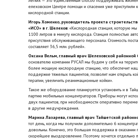
лёгких — это единственный способ поддерживать жизне
елеховском Центре помощи и спасения уже приступили 
кислородной станции.
Игорь Хоменко, руководитель проекта строительст
«ИСО» в г. Шелехов
: «Кислородная станция, которую мы
1100 литров в минуту кислорода. Станция полностью авт
присутствия обслуживающего персонала. Стоимость пос
составляет 36,5 млн. рублей».
Оксана Вельм, главный врач Шелеховской районной
основателю компании РУСАЛ мы будем у себя на территор
более мощную кислородную станцию, что обеспечит наш
поддержке тяжелых пациентов, позволит нам открыть ко
терапии, увеличить реанимационные койки».
Такое же оборудование планируется установить и в Тайш
партию мобильных концентраторов. Приборы могут испо
двух пациентов, при необходимости оперативно перемеща
в другие медучреждения.
Марина Лазарева, главный врач Тайшетской районн
тот день, когда мы получили дополнительно 6 концентра
довольны. Конечно, это большая поддержка в оказании
скорейшее выздоровление. Поэтому хочется отдельно 