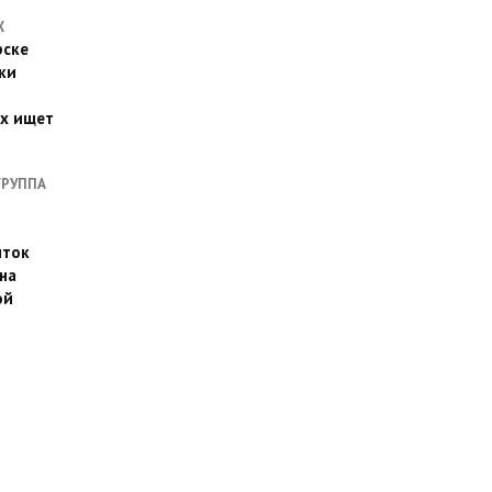
Х
рске
ки
их ищет
ГРУППА
иток
на
ой