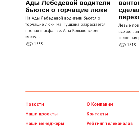
Ады Лебедевой водители
ванто
бьются о торчащие люки
сдела
перех
На Ады Лебедевой водители бьются о
торчащие люки. На Пушкина разрастается
Левые пов
провал в асфальте. А на Копыловском
всё же за
мосту…
сплошная 
1553
1818
Новости
О Компании
Наши проекты
Контакты
Наши менеджеры
Рейтинг телеканалов