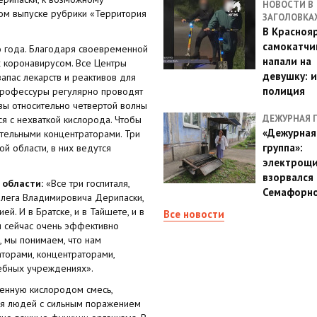
НОВОСТИ В
вом выпуске рубрики «Территория
ЗАГОЛОВКА
В Красноя
самокатчи
 года. Благодаря своевременной
напали на
х коронавирусом. Все Центры
девушку: 
апас лекарств и реактивов для
полиция
профессуры регулярно проводят
ы относительно четвертой волны
ДЕЖУРНАЯ 
я с нехваткой кислорода. Чтобы
«Дежурная
ительными концентраторами. Три
группа»:
й области, в них ведутся
электрощ
взорвался 
 области:
«Все три госпиталя,
Семафорн
Олега Владимировича Дерипаски,
й. И в Братске, и в Тайшете, и в
Все новости
 и сейчас очень эффективно
, мы понимаем, что нам
торами, концентраторами,
ебных учреждениях».
енную кислородом смесь,
Для людей с сильным поражением