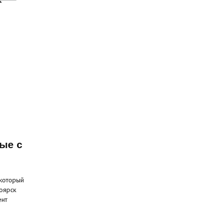
ые с
 который
оярск
ент