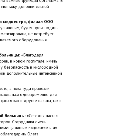
нно важные функции организма. В
к монтажу дополнительной
ва медцентра, филиал ООО
 установим, будет производить
оматизирована, не потребует
тавляемого оборудования
 больницы:
«Благодаря
ии, в новом госпитале, иметь
у безопасность в кислородной
йки дополнительные интенсивной
ете, а пока туда привезли
льзоваться одновременно для
ться как в другие палаты, так и
ой больницы:
«Сегодня настал
торов. Сотрудники очень
 помощи нашим пациентам и их
поблагодарить Олега