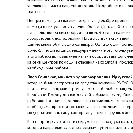
увеличению числа пациентов готовы. Подробности в но
спасения».
Центры помощи и спасения открыты в декабре прошлого
помощи в них удалось вылечить более 7,5 тысяч больны
оснащены новейшим оборудованием. Всегда в наличии з
лабораторных исследований. Представители столичной 
для медиков обучающие семинары. Однако если прогноз
Covid-19 подтвердятся, медучреждения могут столкнутьс
этого избежать, их заранее начали оборудовать дополн
из семи Центров помощи и спасения находятся в Иркутско
необходимые работы.
Яков Сандаков, министр здравоохранения Иркутской
которые были построены на средства компании РУСАЛ, 
они, конечно, сыграли огромную роль в борьбе с пандемие
Шелехове. Потому что каждая койка была на счету. Они
работают. Готовясь к потенциально возможным вспышкам
необходимо просто дооснаститься кислородными генера
модернизировать саму кислородную сеть в крупных леч
Концентраторы создают из окружающего воздуха насыщ
которая направляется к дыхательным путям пациента. 