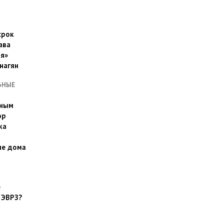
срок
ава
я»
нагян
ЬНЫЕ
ьным
эр
ка
ые дома
е
 ЭВРЗ?