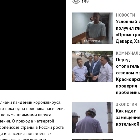
199
НОВОСТИ
Условный 
получил гл
«Промстро
Декард Ха
КОММУНАЛ
Перед
отопител
сезоном м
Красноярс
проверил
проблемн
олнами пандемии коронавируса.
ЭКОЛОГИЯ
что пока одна половина населения
Как идет
е новыми штаммами вируса
замещени
нения. О приходе четвертой
котельной
пейские страны, в России роста
и и спасения, построенных
ерипаски, к возможному