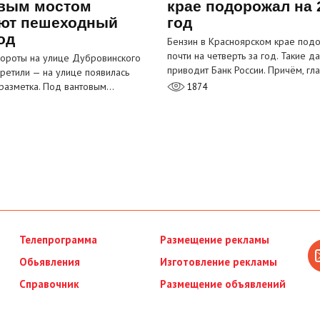
вым мостом
крае подорожал на 
ют пешеходный
год
од
Бензин в Красноярском крае под
почти на четверть за год. Такие д
ороты на улице Дубровинского
приводит Банк России. Причём, г
претили — на улице появилась
разметка. Под вантовым…
1874
Телепрограмма
Размещение рекламы
Обьявления
Изготовление рекламы
Справочник
Размещение объявлений