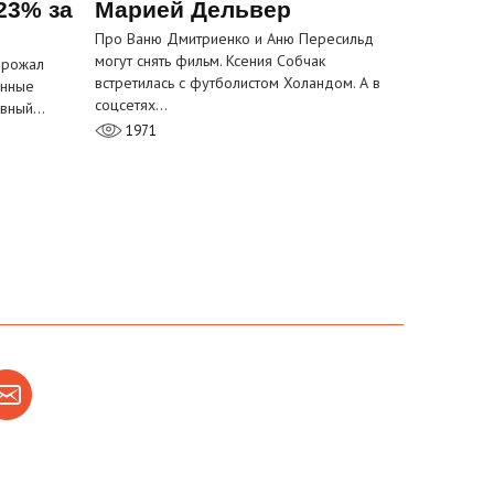
23% за
Марией Дельвер
Про Ваню Дмитриенко и Аню Пересильд
могут снять фильм. Ксения Собчак
орожал
встретилась с футболистом Холандом. А в
анные
соцсетях…
лавный…
1971