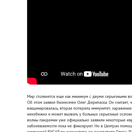
Мир столкнется еще как минимум с двумя серьезными в
Об этом заявил бизнесмен Олег Дерипаска. Он считает, 
вакцинировалась, вторая потеряла иммунитет, заражени
неизбежно и может вызвать у больных серьезные ослож
волны пандемии уже официально заявили некоторые евро
заболеваемости пока не фиксируют. Но в Центрах помощ
компанией РУСАЛ по инициативе ее основателя Олега Д