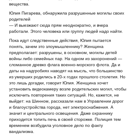
вещества.
Юлия Пигарева, обнаружила разрушенные могилы своих
родителей
— И выезжают сюда прям неоднократно, и вчера
работали. Этого человека или группу людей надо найти.
Пока идут следственные действия, Юлия пытается
понять, зачем это злоумышленнику? Женщина
предполагает: разрушены, в основном, могилы детей
войны либо семейных пар. На одном из захоронений —
сломанное древко флага военно-морского флота. Да и
даты на надгробиях наводят на мысль, что большинство
из умерших родились в 20-х годах прошлого столетия. Но
это лишь догадки, говорит Юлия. Женщина хочет
установить видеокамеру возле родительских могил, чтобы
исключить повторения таких ситуаций. Но, кажется, не
выйдет: на Шинном, рассказали нам в Управлении дорог
и благоустройства города, нет электроснабжения. А
значит и центрального освещения. Даже охраннику
приходится топить печь в своей сторожке. Полиция тем
временем возбудила уголовное дело по факту
вандализма.