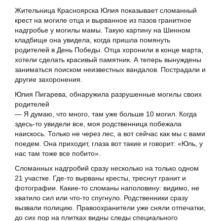
Жительница Красноярска Юлия показывает сломанный
крест на могиле отца и вырванное из пазов гранитное
надгробье у могилы мамы. Такую картину на Шинном
кладбище она увидела, когда пришла помянуть
родителей в День Победы. Отца хоронили в конце марта,
хотели сделать красивый памятник. А теперь вынуждены
заниматься поиском неизвестных вандалов. Пострадали и
другие захоронения.
Юлия Пигарева, обнаружила разрушенные могилы своих
родителей
— Я думаю, что много, там уже больше 10 могил. Когда
здесь-то увидели все, моя родственница побежала
наискось. Только не через лес, а вот сейчас как мы с вами
поедем. Она приходит, глаза вот такие и говорит: «Юль, у
нас там тоже все побито».
Сломанных надгробий сразу несколько на только одном
21 участке. Где-то вырваны кресты, треснут гранит и
фотографии. Какие-то сломаны наполовину: видимо, не
хватило сил или что-то спугнуло. Родственники сразу
вызвали полицию. Правоохранители уже сняли отпечатки,
до сих пор на плитках видны следы специального