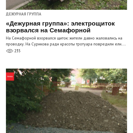
ДЕЖУРНАЯ ГРУППА
«Дежурная группа»: электрощиток
взорвался на Семафорной
На Семафорной взорвался щиток: жители давно жаловались на
проводку. На Сурикова ради красоты тротуара повредили ели.…
235