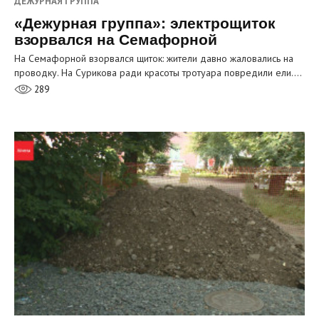
ДЕЖУРНАЯ ГРУППА
«Дежурная группа»: электрощиток
взорвался на Семафорной
На Семафорной взорвался щиток: жители давно жаловались на
проводку. На Сурикова ради красоты тротуара повредили ели.…
289