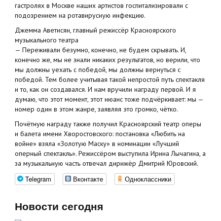
гастролях в Москве наших артистов госпитализировали с
подозрением на ротавирусную инфекцию.
Джемма Аветисян, главный режиссёр Красноярского
музыкального театра
— Переживали безумно, конечно, не будем скрывать. И,
конечно же, мы не знали никаких результатов, но верили, что
мы должны уехать с победой, мы должны вернуться с
победой. Тем более учитывая такой непростой путь спектакля
и то, как он создавался. И нам вручили награду первой. И я
думаю, что этот момент, этот нюанс тоже подчёркивает: мы —
номер один в этом жанре, заявляя это громко, чётко.
Почётную награду также получил Красноярский театр оперы
и балета имени Хворостовского: постановка «Любить на
войне» взяла «Золотую Маску» в номинации «Лучший
оперный спектакль». Режиссёром выступила Ирина Лычагина, а
за музыкальную часть отвечал дирижёр Дмитрий Юровский.
Telegram
Вконтакте
Одноклассники
Новости сегодня